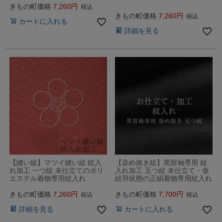
きもの町価格
7,260
税込
きもの町価格
7,260
税込
カートに入れる
詳細を見る
【縫い紋】マツイ縫い紋 紋入
【染め抜き紋】黒留袖専用 紋
れ加工 一つ紋 未仕立てのポリ
入れ加工 五つ紋 未仕立て・仮
エステル着物専用紋入れ
絵羽状態の正絹着物専用紋入れ
きもの町価格
7,260
きもの町価格
7,700
税込
税込
詳細を見る
カートに入れる