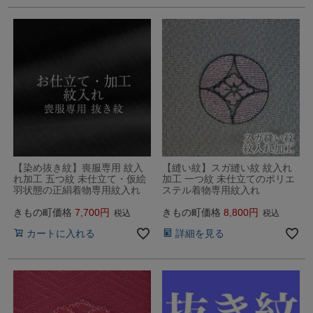
【染め抜き紋】喪服専用 紋入
【縫い紋】スガ縫い紋 紋入れ
れ加工 五つ紋 未仕立て・仮絵
加工 一つ紋 未仕立てのポリエ
羽状態の正絹着物専用紋入れ
ステル着物専用紋入れ
きもの町価格
7,700
きもの町価格
8,800
税込
税込
カートに入れる
詳細を見る