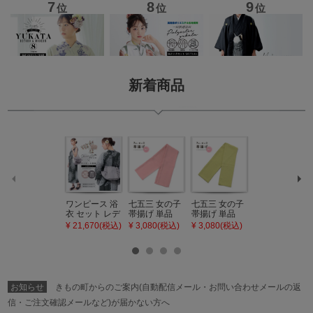
新着商品
ワンピース 浴
七五三 女の子
七五三 女の子
七五三 7歳 女
衣 セット レデ
帯揚げ 単品
帯揚げ 単品
の子 丸ぐけ 帯
ィース 吸水速
「灰桃色」日
「若葉色」日
締め 単品「若
¥ 21,670(税込)
¥ 3,080(税込)
¥ 3,080(税込)
¥ 3,080(税込)
乾 ポリエステ
本製 7歳 女児
本製 7歳 女児
葉色」日本製
ル浴衣 浴衣2
七五三小物 お
七五三小物 お
帯締め 七五三
点セット（浴
びあげ 和装 着
びあげ 和装 着
小物 丸ぐけ紐
衣＋バッグ付
物
物
帯締め
き作り帯 オビ
KIMONOMAC
KIMONOMAC
KIMONOMAC
シェ）「ラン
HI オリジナル
HI オリジナル
HI オリジナル
お知らせ
きもの町からのご案内(自動配信メール・お問い合わせメールの返
タン・夜の葉
【メール便不
【メール便不
【メール便不
音・金継ぎ・
可】
可】
可】
信・ご注文確認メールなど)が届かない方へ
チューリッ