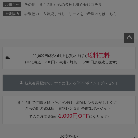
プ」Fサイズ
お知らせ
その他、きもの町からの各種お知らせはコチラ
カシュクール
ワンピース 簡
衣装協力
衣装協力・衣装貸し出し・リースをご希望の方はこちら
単着付け 大人
ペー
ジト
送料無料
11,000円(税込)以上お買い上げで
ップ
(※北海道…700円・沖縄・離島…1,200円頂戴致します)
へ
100
新規会員登録で、すぐに使える
ポイントプレゼント
きもの町でご購入頂いたお客様は、着物レンタルがおトクに！
きもの町の姉妹店「着物レンタル 夢館(ゆめやかた)」
1,000円OFF
でのご注文金額が
になります♪
お支払い