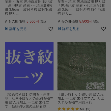
産着 七五三 黒地白紋用 貼り紋
産着 七五三 黒地白紋用 貼り紋
「黒地貼紋 産着・七五三B 6枚
「黒地貼紋 産着・七五三A 6枚
組 3.5cm 」紋付き袴 紋付羽織
組 3.5cm 」紋付き袴 紋付羽織
袴 貼り…
袴 貼り…
きもの町価格
5,500
きもの町価格
5,500
税込
税込
詳細を見る
詳細を見る
【染め抜き紋】訪問着・色無
【縫い紋】ケシ縫い紋 紋入れ
地・江戸小紋などの正絹着物専
加工 一つ紋 未仕立てのポリエ
用 紋入れ加工 一つ紋 未仕立
ステル着物専用紋入れ
て・仮絵羽状態の正絹着物…
5.0
（1）