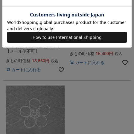
送料無料
【染め抜き紋】色留袖などの正
絹着物専用 紋入れ加工 五つ紋
【刷り込み紋】「男性用 五つ
未仕立て・仮絵羽状態の正絹着
紋」紋加工 五つ紋 お仕立て上
物専用紋入れ
がり 着物 羽織 加工 お仕立て
【メール便不可】
きもの町価格
15,400
税込
きもの町価格
13,860
税込
カートに入れる
カートに入れる