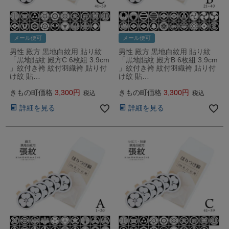
メール便可
メール便可
男性 殿方 黒地白紋用 貼り紋
男性 殿方 黒地白紋用 貼り紋
「黒地貼紋 殿方C 6枚組 3.9cm
「黒地貼紋 殿方B 6枚組 3.9cm
」紋付き袴 紋付羽織袴 貼り付
」紋付き袴 紋付羽織袴 貼り付
け紋 貼…
け紋 貼…
きもの町価格
3,300
きもの町価格
3,300
税込
税込
詳細を見る
詳細を見る