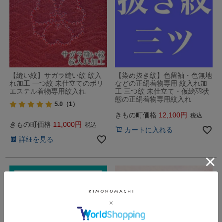
【縫い紋】サガラ縫い紋 紋入
【染め抜き紋】色留袖・色無地
れ加工 一つ紋 未仕立てのポリ
などの正絹着物専用 紋入れ加
エステル着物専用紋入れ
工 三つ紋 未仕立て・仮絵羽状
態の正絹着物専用紋入れ
5.0
（1）
きもの町価格
12,100
税込
きもの町価格
11,000
税込
カートに入れる
詳細を見る