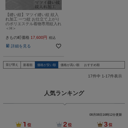
【縫い紋】マツイ縫い紋 紋入
れ加工 一つ紋 お仕立て上がり
のポリエステル着物専用紋入れ
＜H＞
きもの町価格
17,600
税込
詳細を見る
並び替え
新着順
価格が安い順
価格が高い順
おすすめ順
17
件中
1
-
17
件表示
人気ランキング