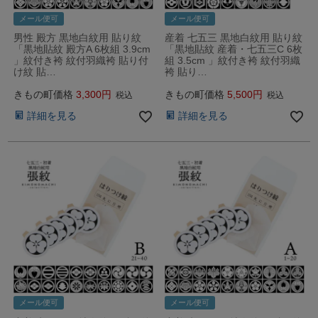
メール便可
メール便可
男性 殿方 黒地白紋用 貼り紋
産着 七五三 黒地白紋用 貼り紋
「黒地貼紋 殿方A 6枚組 3.9cm
「黒地貼紋 産着・七五三C 6枚
」紋付き袴 紋付羽織袴 貼り付
組 3.5cm 」紋付き袴 紋付羽織
け紋 貼…
袴 貼り…
きもの町価格
3,300
きもの町価格
5,500
税込
税込
詳細を見る
詳細を見る
メール便可
メール便可