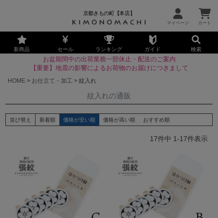
京都きもの町【本店】
新商品
セール
ランキング
ガイド
検索
お盆期間中の出荷業務一部休止・配送のご案内
【重要】地震の影響によるお荷物のお届けにつきまして
HOME
お仕立て・加工
紋入れ
紋入れの通販
並び替え
新着順
価格が安い順
価格が高い順
おすすめ順
17
件中
1
-
17
件表示