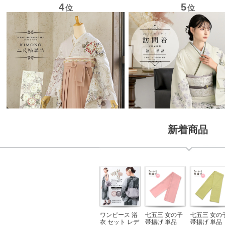
新着商品
ワンピース 浴
七五三 女の子
七五三 女の
衣 セット レデ
帯揚げ 単品
帯揚げ 単品