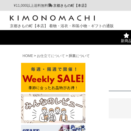
¥11,000以上送料無料
京都きもの町【本店】
京都きもの町【本店】
着物・浴衣・和装小物・ギフトの通販
新商
HOME
お仕立てについて
胴裏について