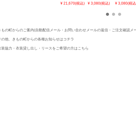
ィース 吸水速
「灰桃色」日
「若葉色」
¥ 21,670(税込)
¥ 3,080(税込)
¥ 3,080(税込
乾 ポリエステ
本製 7歳 女児
本製 7歳 女
ル浴衣 浴衣2
七五三小物 お
七五三小物 
点セット（浴
びあげ 和装 着
びあげ 和装 
衣＋バッグ付
物
物
き作り帯 オビ
KIMONOMAC
KIMONOMA
シェ）「ラン
HI オリジナル
HI オリジナ
もの町からのご案内(自動配信メール・お問い合わせメールの返信・ご注文確認メー
タン・夜の葉
【メール便不
【メール便
音・金継ぎ・
可】
可】
の他、きもの町からの各種お知らせはコチラ
チューリッ
プ」Fサイズ
装協力・衣装貸し出し・リースをご希望の方はこちら
カシュクール
ワンピース 簡
単着付け 大人