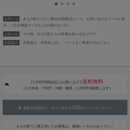
ル浴衣 浴衣2
七五三小物 お
七五三小物 お
帯締め 七五三
点セット（浴
びあげ 和装 着
びあげ 和装 着
小物 丸ぐけ紐
衣＋バッグ付
物
物
帯締め
き作り帯 オビ
KIMONOMAC
KIMONOMAC
KIMONOMAC
シェ）「ラン
HI オリジナル
HI オリジナル
HI オリジナル
お知らせ
きもの町からのご案内(自動配信メール・お問い合わせメールの返
タン・夜の葉
【メール便不
【メール便不
【メール便不
音・金継ぎ・
可】
可】
可】
信・ご注文確認メールなど)が届かない方へ
チューリッ
プ」Fサイズ
お知らせ
その他、きもの町からの各種お知らせはコチラ
カシュクール
ワンピース 簡
衣装協力
衣装協力・衣装貸し出し・リースをご希望の方はこちら
単着付け 大人
送料無料
11,000円(税込)以上お買い上げで
(※北海道…700円・沖縄・離島…1,200円頂戴致します)
100
新規会員登録で、すぐに使える
ポイントプレゼント
きもの町でご購入頂いたお客様は、着物レンタルがおトクに！