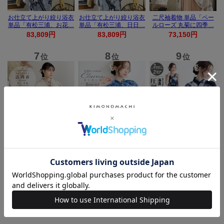
新着商品
ワンピース 浴
七五三 女の子
七五三 女の子
七五三 7歳 女
衣 セット レデ
帯揚げ 単品
帯揚げ 単品
の子 丸ぐけ 帯
ィース 吸水速
「灰桃色」日
「若葉色」日
締め 単品「若
¥ 21,670(税込)
¥ 3,080(税込)
¥ 3,080(税込)
¥ 3,080(税込)
乾 ポリエステ
本製 7歳 女児
本製 7歳 女児
葉色」日本製