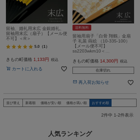
送料無料
留袖、婚礼用末広 金銀婚礼、
留袖用末広（扇子）【メール便
留袖用扇子「白骨 翔鶴」金扇
不可】＜R＞
子 礼装 蒔絵 （10-335-100）
【メール便不可】
5.0
（1）
ss2203wkm10＜…
きもの町価格
1,133
税込
きもの町価格
14,300
税込
カートに入れる
在庫切れ
再入荷お知らせ
並び替え
新着順
価格が安い順
価格が高い順
おすすめ順
2
件中
1
-
2
件表示
人気ランキング