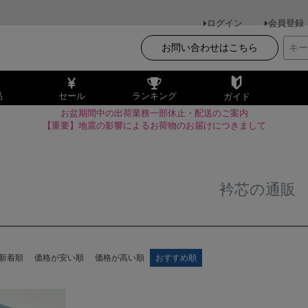
ログイン
会員登録
お問い合わせはこちら
品
セール
ランキング
ガイド
お盆期間中の出荷業務一部休止・配送のご案内
【重要】地震の影響によるお荷物のお届けにつきまして
衿芯の通販
新着順
価格が安い順
価格が高い順
おすすめ順