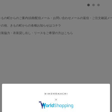
ル浴衣 浴衣2
七五三小物 お
七五三小物 
点セット（浴
びあげ 和装 着
びあげ 和装 
衣＋バッグ付
物
物
き作り帯 オビ
KIMONOMAC
KIMONOMA
シェ）「ラン
HI オリジナル
HI オリジナ
もの町からのご案内(自動配信メール・お問い合わせメールの返信・ご注文確認メー
タン・夜の葉
【メール便不
【メール便
音・金継ぎ・
可】
可】
の他、きもの町からの各種お知らせはコチラ
チューリッ
プ」Fサイズ
装協力・衣装貸し出し・リースをご希望の方はこちら
カシュクール
ワンピース 簡
単着付け 大人