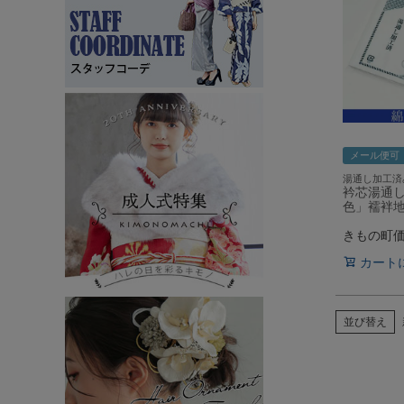
メール便可
湯通し加工済
衿芯湯通
色」襦袢地
きもの町
カート
並び替え