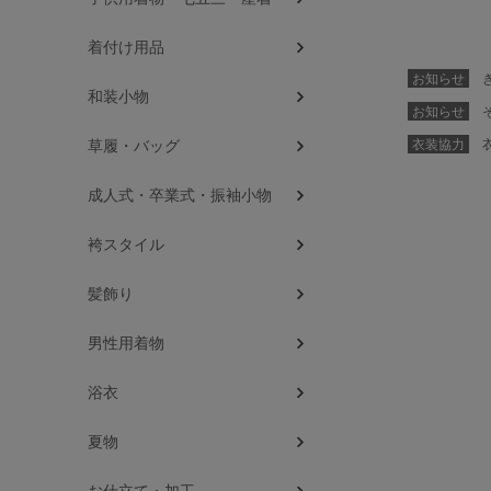
着付け用品
お知らせ
き
和装小物
お知らせ
そ
衣装協力
衣
草履・バッグ
成人式・卒業式・振袖小物
袴スタイル
髪飾り
男性用着物
浴衣
夏物