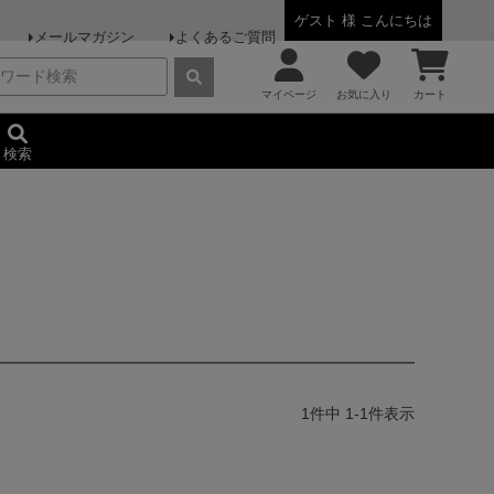
ゲスト 様 こんにちは
メールマガジン
よくあるご質問
マイページ
お気に入り
カート
検索
1
件中
1
-
1
件表示