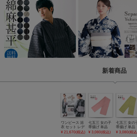
新着商品
ワンピース 浴
七五三 女の子
七五三 女の
衣 セット レデ
帯揚げ 単品
帯揚げ 単品
ィース 吸水速
「灰桃色」日
「若葉色」
¥ 21,670(税込)
¥ 3,080(税込)
¥ 3,080(税込
乾 ポリエステ
本製 7歳 女児
本製 7歳 女