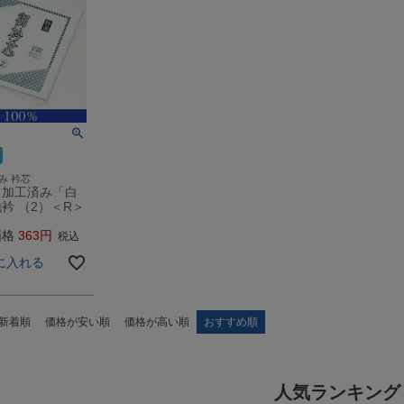
み 衿芯
し加工済み「白
衿 （2）＜R＞
価格
363
税込
に入れる
新着順
価格が安い順
価格が高い順
おすすめ順
人気ランキング