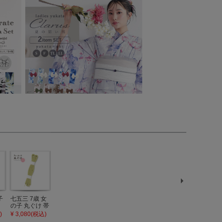
子
七五三 7歳 女
七五三 女の子
七五三 女の子
七五三 7歳 女
七五三 7歳 
の子 丸ぐけ 帯
しごき 単品
帯揚げ 単品
の子 丸ぐけ 帯
の子 丸ぐけ
日
締め 単品「若
「若葉色×白」
「赤色」日本
締め 単品「紅
締め 単品「
)
¥ 3,080(税込)
¥ 6,050(税込)
¥ 3,080(税込)
¥ 3,080(税込)
¥ 3,080(税込
児
葉色」日本製
日本製 7歳 女
製 7歳 女児 七
藤色」日本製
色」日本製 