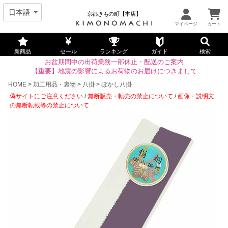
京都きもの町【本店】
新商品
セール
ランキング
ガイド
検索
お盆期間中の出荷業務一部休止・配送のご案内
【重要】地震の影響によるお荷物のお届けにつきまして
HOME
加工用品・裏物
八掛
ぼかし八掛
偽サイトにご注意ください
/
無断販売・転売の禁止について
/
画像・説明文
の無断転載等の禁止について