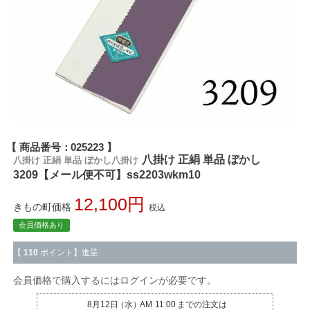
商品番号
025223
八掛け 正絹 単品 ぼかし
八掛け 正絹 単品 ぼかし八掛け
3209【メール便不可】ss2203wkm10
12,100
きもの町価格
税込
会員価格あり
【
110
ポイント】進呈
会員価格で購入するにはログインが必要です。