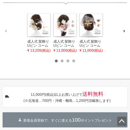
成人式 髪飾り
成人式 髪飾り
成人式 髪飾り
ワンピース 浴
Uピン コーム
Uピン コーム
Uピン コーム
衣 セット レデ
とUピン 4点セ
とUピン 5点セ
とUピン 2点セ
ィース 吸水速
¥ 13,200(税込)
¥ 11,000(税込)
¥ 11,000(税込)
¥ 21,670(税込)
ット「桜と水
ット「オール
ット「つまみ
乾 ポリエステ
引 白」日本製
ドローズとリ
とレースのお
ル浴衣 浴衣2
コーム Uピン
ボン 白・ピン
花 ワイン・チ
点セット（浴
振袖用髪飾り
ク」日本製 コ
ャコール」日
衣＋バッグ付
お花髪飾り 成
ーム Uピン 振
本製 コーム U
き作り帯 オビ
人式 卒業式 結
袖用髪飾り お
ピン 振袖用髪
シェ）「ラン
婚式 着物【メ
花髪飾り 成人
飾り お花髪飾
タン・夜の葉
ール便不可】
式 卒業式 結婚
り 成人式 卒業
音・金継ぎ・
式 着物【メー
式 結婚式 着物
チューリッ
ル便不可】
【メール便不
プ」Fサイズ
送料無料
可】
カシュクール
11,000円(税込)以上お買い上げで
ワンピース 簡
(※北海道…700円・沖縄・離島…1,200円頂戴致します)
単着付け 大人
100
新規会員登録で、すぐに使える
ポイントプレゼント
ペー