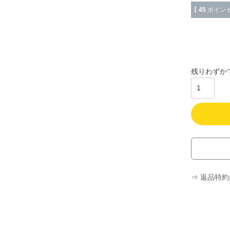
【
45
ポイン
残りわずか
⇒ 返品特