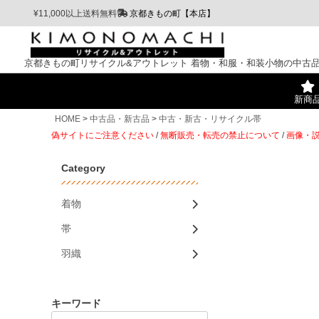
¥11,000以上送料無料
京都きもの町【本店】
京都きもの町リサイクル&アウトレット
着物・和服・和装小物の中古
新商
HOME
中古品・新古品
中古・新古・リサイクル帯
偽サイトにご注意ください
/
無断販売・転売の禁止について
/
画像・
Category
着物
帯
羽織
キーワード