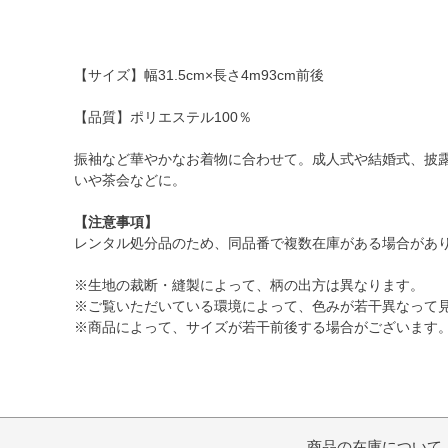
【サイズ】幅31.5cm×長さ4m93cm前後
【品質】ポリエステル100％
振袖など華やかなお着物に合わせて。成人式や結婚式、披
いや茶会などに。
【注意事項】
レンタル処分品のため、同品番で複数在庫がある場合があ
※生地の裁断・縫製によって、柄の出方は異なります。
※ご覧いただいている環境によって、色みが若干異なって
※商品によって、サイズが若干前後する場合がございます
商品の在庫について