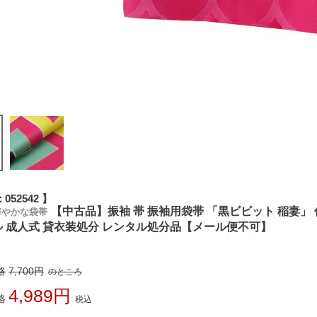
052542
【中古品】振袖 帯 振袖用袋帯 「黒ビビット 稲妻」 仕
華やかな袋帯
 成人式 貸衣装処分 レンタル処分品【メール便不可】
格
7,700
のところ
4,989
格
税込