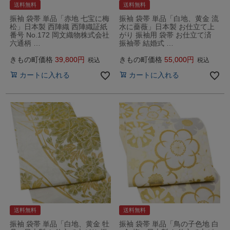
送料無料
送料無料
振袖 袋帯 単品「赤地 七宝に梅
振袖 袋帯 単品「白地、黄金 流
松」日本製 西陣織 西陣織証紙
水に薔薇」日本製 お仕立て上
番号 No.172 岡文織物株式会社
がり 振袖用 袋帯 お仕立て済
六通柄 …
振袖帯 結婚式 …
きもの町価格
39,800
きもの町価格
55,000
税込
税込
カートに入れる
カートに入れる
送料無料
送料無料
振袖 袋帯 単品「白地、黄金 牡
振袖 袋帯 単品「鳥の子色地 白