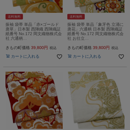
送料無料
送料無料
振袖 袋帯 単品「赤×ゴールド
振袖 袋帯 単品「象牙色 立涌に
唐草」日本製 西陣織 西陣織証
唐花」六通柄 日本製 西陣織証
紙番号 No.172 岡文織物株式会
紙番号 No.172 岡文織物株式会
社 六通柄…
社 お仕立…
きもの町価格
39,800
きもの町価格
39,800
税込
税込
カートに入れる
カートに入れる