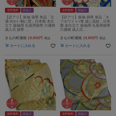
送料無料
訳あり
送料無料
訳あり
【訳アリ】振袖 袋帯 単品「立
【訳アリ】振袖 袋帯 単品「オ
涌 向かい鶴に雲」日本製 未仕
フホワイト×青 波に花紋」日本
立て 振袖用 礼装用袋帯 六通柄
製 未仕立て 振袖用 礼装用袋帯
成人式 袋帯 …
六通柄 成人式…
きもの町価格
19,800
きもの町価格
19,800
税込
税込
カートに入れる
カートに入れる
送料無料
訳あり
送料無料
訳あり