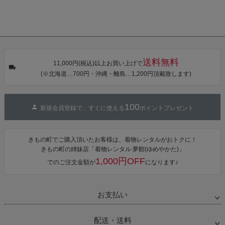
送料無料
11,000円(税込)以上お買い上げで
(※北海道…700円・沖縄・離島…1,200円頂戴致します)
100
新規会員登録で、すぐに使える
ポイントプレゼント
きもの町でご購入頂いたお客様は、着物レンタルがおトクに！
きもの町の姉妹店「着物レンタル 夢館(ゆめやかた)」
1,000円OFF
でのご注文金額が
になります♪
お支払い
配送・送料