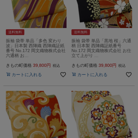
送料無料
送料無料
振袖 袋帯 単品「多色 変わり
振袖 袋帯 単品「黒地 桜」六通
波」日本製 西陣織 西陣織証紙
柄 日本製 西陣織証紙番号
番号 No.172 岡文織物株式会社
No.172 岡文織物株式会社 お仕
六通柄 お…
立て上がり …
きもの町価格
39,800
きもの町価格
39,800
税込
税込
カートに入れる
カートに入れる