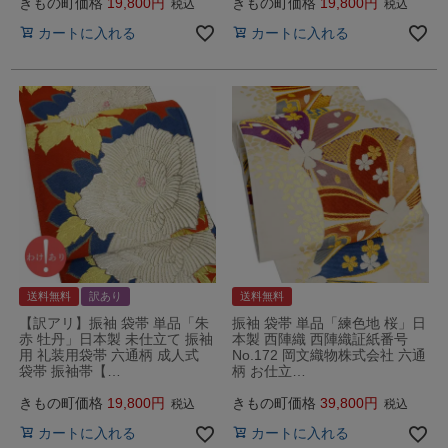
きもの町価格
19,800
きもの町価格
19,800
税込
税込
カートに入れる
カートに入れる
送料無料
訳あり
送料無料
【訳アリ】振袖 袋帯 単品「朱
振袖 袋帯 単品「練色地 桜」日
赤 牡丹」日本製 未仕立て 振袖
本製 西陣織 西陣織証紙番号
用 礼装用袋帯 六通柄 成人式
No.172 岡文織物株式会社 六通
袋帯 振袖帯【…
柄 お仕立…
きもの町価格
19,800
きもの町価格
39,800
税込
税込
カートに入れる
カートに入れる