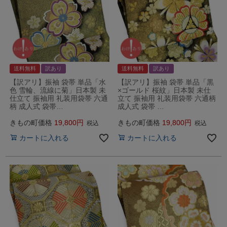
送料無料
訳あり
送料無料
訳あり
【訳アリ】振袖 袋帯 単品「水
【訳アリ】振袖 袋帯 単品「黒
色 雪輪、流線に菊」日本製 未
×ゴールド 桜紋」日本製 未仕
仕立て 振袖用 礼装用袋帯 六通
立て 振袖用 礼装用袋帯 六通柄
柄 成人式 袋帯…
成人式 袋帯 …
きもの町価格
19,800
きもの町価格
19,800
税込
税込
カートに入れる
カートに入れる