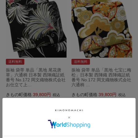
送料無料
送料無料
振袖 袋帯 単品「黒地 尾花唐
振袖 袋帯 単品「黒地 七宝に梅
草」六通柄 日本製 西陣織証紙
松」日本製 西陣織 西陣織証紙
番号 No.172 岡文織物株式会社
番号 No.172 岡文織物株式会社
お仕立て上…
六通柄 …
きもの町価格
39,800
きもの町価格
39,800
税込
税込
カートに入れる
カートに入れる