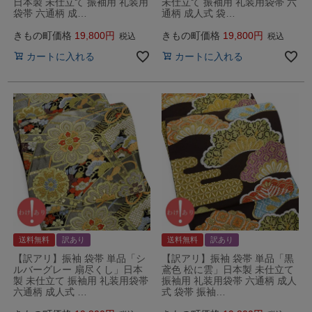
日本製 未仕立て 振袖用 礼装用
未仕立て 振袖用 礼装用袋帯 六
袋帯 六通柄 成…
通柄 成人式 袋…
きもの町価格
19,800
きもの町価格
19,800
税込
税込
カートに入れる
カートに入れる
送料無料
訳あり
送料無料
訳あり
【訳アリ】振袖 袋帯 単品「シ
【訳アリ】振袖 袋帯 単品「黒
ルバーグレー 扇尽くし」日本
鳶色 松に雲」日本製 未仕立て
製 未仕立て 振袖用 礼装用袋帯
振袖用 礼装用袋帯 六通柄 成人
六通柄 成人式 …
式 袋帯 振袖…