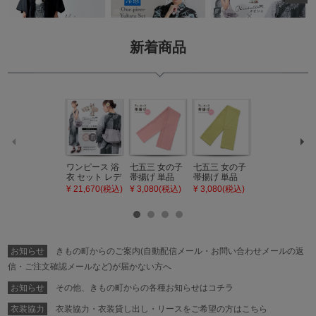
ペー
ジト
ップ
新着商品
へ
ワンピース 浴
七五三 女の子
七五三 女の子
七五三 7歳 女
衣 セット レデ
帯揚げ 単品
帯揚げ 単品
の子 丸ぐけ 帯
ィース 吸水速
「灰桃色」日
「若葉色」日
締め 単品「若
¥ 21,670(税込)
¥ 3,080(税込)
¥ 3,080(税込)
¥ 3,080(税込)
乾 ポリエステ
本製 7歳 女児
本製 7歳 女児
葉色」日本製
ル浴衣 浴衣2
七五三小物 お
七五三小物 お
帯締め 七五三
点セット（浴
びあげ 和装 着
びあげ 和装 着
小物 丸ぐけ紐
衣＋バッグ付
物
物
帯締め
き作り帯 オビ
KIMONOMAC
KIMONOMAC
KIMONOMAC
シェ）「ラン
HI オリジナル
HI オリジナル
HI オリジナル
お知らせ
きもの町からのご案内(自動配信メール・お問い合わせメールの返
タン・夜の葉
【メール便不
【メール便不
【メール便不
音・金継ぎ・
可】
可】
可】
信・ご注文確認メールなど)が届かない方へ
チューリッ
プ」Fサイズ
お知らせ
その他、きもの町からの各種お知らせはコチラ
カシュクール
ワンピース 簡
衣装協力
衣装協力・衣装貸し出し・リースをご希望の方はこちら
単着付け 大人