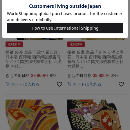
送料無料
送料無料
振袖 袋帯 単品「黒地 蜀江紋」
振袖 袋帯 単品「金色 立涌に唐
日本製 西陣織 西陣織証紙番号
花」日本製 西陣織 西陣織証紙
No.172 岡文織物株式会社 六通
番号 No.172 岡文織物株式会社
柄 お仕…
六通柄 …
きもの町価格
39,800
きもの町価格
39,800
税込
税込
カートに入れる
カートに入れる