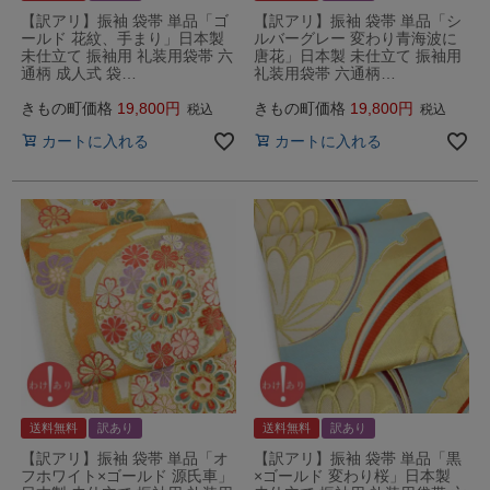
【訳アリ】振袖 袋帯 単品「ゴ
【訳アリ】振袖 袋帯 単品「シ
ールド 花紋、手まり」日本製
ルバーグレー 変わり青海波に
未仕立て 振袖用 礼装用袋帯 六
唐花」日本製 未仕立て 振袖用
通柄 成人式 袋…
礼装用袋帯 六通柄…
きもの町価格
19,800
きもの町価格
19,800
税込
税込
カートに入れる
カートに入れる
送料無料
訳あり
送料無料
訳あり
【訳アリ】振袖 袋帯 単品「オ
【訳アリ】振袖 袋帯 単品「黒
フホワイト×ゴールド 源氏車」
×ゴールド 変わり桜」日本製