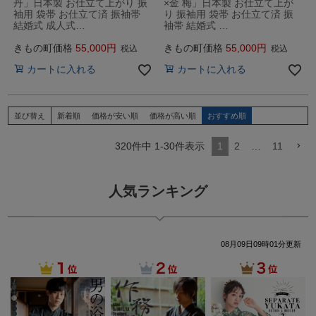
丹」日本製 お仕立て上がり 振
×金 梅」日本製 お仕立て上が
袖用 袋帯 お仕立て済 振袖帯
り 振袖用 袋帯 お仕立て済 振
結婚式 成人式…
袖帯 結婚式 …
きもの町価格
55,000
きもの町価格
55,000
税込
税込
カートに入れる
カートに入れる
並び替え
新着順
価格が安い順
価格が高い順
おすすめ順
320
件中
1
-
30
件表示
1
2
…
11
人気ランキング