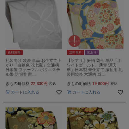
送料無料
送料無料
訳あり
礼装向け 袋帯 単品 お仕立て上
【訳アリ】振袖 袋帯 単品「ホ
がり「白練色 花七宝」全通柄
ワイトゴールド、薄青 源氏
日本製 フォーマル ポリエステ
車」日本製 未仕立て 振袖用 礼
ル帯 訪問着 留…
装用袋帯 六通柄 成…
きもの町価格
22,330
きもの町価格
19,800
税込
税込
カートに入れる
カートに入れる