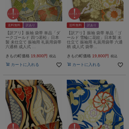
送料無料
訳あり
送料無料
訳あり
【訳アリ】振袖 袋帯 単品「ダ
【訳アリ】振袖 袋帯 単品「ゴ
ークゴールド 四つ若松」日本
ールド 雪輪に花紋」日本製 未
製 未仕立て 振袖用 礼装用袋帯
仕立て 振袖用 礼装用袋帯 六通
六通柄 成人式 …
柄 成人式 袋帯…
きもの町価格
19,800
きもの町価格
19,800
税込
税込
カートに入れる
カートに入れる