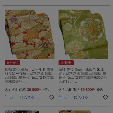
送料無料
送料無料
振袖 袋帯 単品「ゴールド 雪輪
振袖 袋帯 単品「抹茶色 蜀江
取りに松竹梅」日本製 西陣織
紋」日本製 西陣織 西陣織証紙
西陣織証紙番号 No.172 岡文織
番号 No.172 岡文織物株式会社
物株式会社…
六通柄 お…
きもの町価格
39,800
きもの町価格
39,800
税込
税込
カートに入れる
カートに入れる