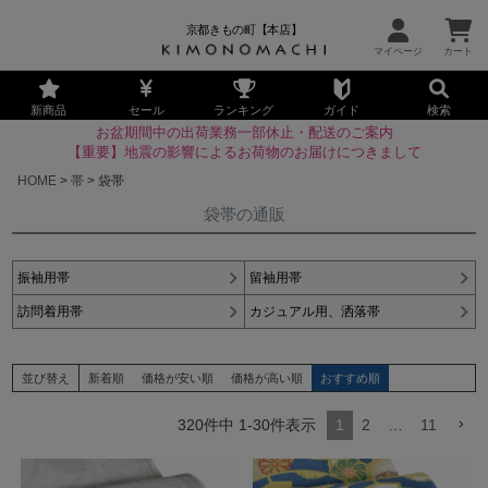
京都きもの町【本店】
新商品
セール
ランキング
ガイド
検索
お盆期間中の出荷業務一部休止・配送のご案内
【重要】地震の影響によるお荷物のお届けにつきまして
HOME
帯
袋帯
袋帯の通販
振袖用帯
留袖用帯
訪問着用帯
カジュアル用、洒落帯
並び替え
新着順
価格が安い順
価格が高い順
おすすめ順
320
件中
1
-
30
件表示
1
2
…
11