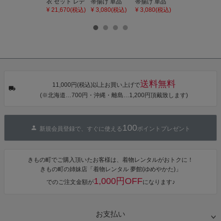
衣 セット レデ
帯揚げ 単品
帯揚げ 単品
の子 丸ぐけ 帯
ィース 吸水速
「灰桃色」日
「若葉色」日
締め 単品「若
¥ 21,670(税込)
¥ 3,080(税込)
¥ 3,080(税込)
¥ 3,080(税込)
乾 ポリエステ
本製 7歳 女児
本製 7歳 女児
葉色」日本製
ル浴衣 浴衣2
七五三小物 お
七五三小物 お
帯締め 七五三
点セット（浴
びあげ 和装 着
びあげ 和装 着
小物 丸ぐけ紐
衣＋バッグ付
物
物
帯締め
き作り帯 オビ
KIMONOMAC
KIMONOMAC
KIMONOMAC
シェ）「ラン
HI オリジナル
HI オリジナル
HI オリジナル
タン・夜の葉
【メール便不
【メール便不
【メール便不
音・金継ぎ・
可】
可】
可】
チューリッ
プ」Fサイズ
送料無料
カシュクール
11,000円(税込)以上お買い上げで
ワンピース 簡
(※北海道…700円・沖縄・離島…1,200円頂戴致します)
単着付け 大人
100
新規会員登録で、すぐに使える
ポイントプレゼント
きもの町でご購入頂いたお客様は、着物レンタルがおトクに！
きもの町の姉妹店「着物レンタル 夢館(ゆめやかた)」
1,000円OFF
でのご注文金額が
になります♪
お支払い