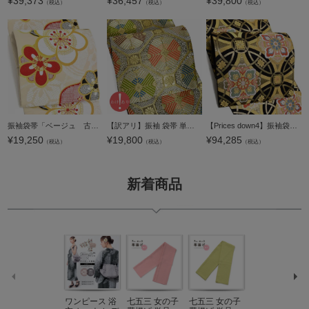
¥
39,373
¥
36,457
¥
39,800
（税込）
（税込）
（税込）
振袖袋帯「ベージュ 古典梅疋田」お仕立て上がり 振袖用 袋帯 お仕立て済 振袖帯【メール便不可】
【訳アリ】振袖 袋帯 単品「ダークゴールド 四つ若松」日本製 未仕立て 振袖用 礼装用袋帯 六通柄 成人式 袋帯 振袖帯【メール便不可】
【Prices down4】振袖袋帯「黒色 七宝菱華文」未仕立て 京都西陣 六通柄 西陣織 【メール便不可】＜T＞
¥
19,250
¥
19,800
¥
94,285
（税込）
（税込）
（税込）
新着商品
ワンピース 浴
七五三 女の子
七五三 女の子
七五三 7歳 女