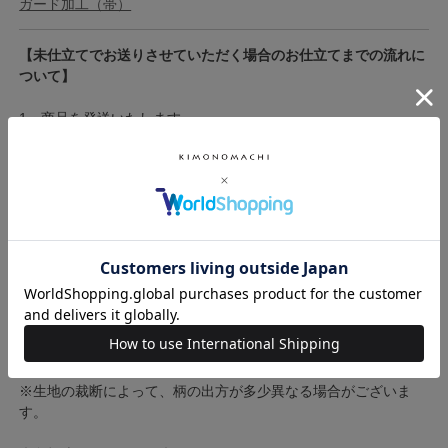
ガード加工（帯）
【未仕立てでお送りさせていただく場合のお仕立てまでの流れに
ついて】
1・商品を発送いたします。
2・実物を確認後、お仕立てお申込み書にご記入の上、商品をご
返送いただきます。
3・弊社からお送りするメールに沿って、お仕立て代金をお支払
いいただきます。
4・お仕立て開始
5・出来上がり次第、発送
詳しくは
「お仕立て上がりまでの手順」
をご覧ください。
※ご覧いただいております環境によって、色みが若干異なって見
える場合がございます。
※商品によって、サイズが若干前後する場合がございます。
※生地の裁断によって、柄の出方が多少異なる場合がございま
す。