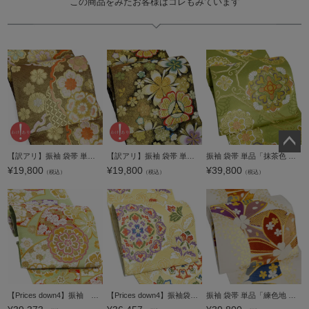
この商品をみたお客様はコレもみています
【訳アリ】振袖 袋帯 単品「ゴールド 雪輪に花紋」日本製 未仕立て 振袖用 礼装用袋帯 六通柄 成人式 袋帯 振袖帯【メール便不可】
【訳アリ】振袖 袋帯 単品「黒×ゴールド 桜紋」日本製 未仕立て 振袖用 礼装用袋帯 六通柄 成人式 袋帯 振袖帯【メール便不可】
振袖 袋帯 単品「抹茶色 蜀江紋」日本製 西陣織 西陣織証紙番号 No.172 岡文織物株式会社 六通柄 お仕立て上がり 振袖用 袋帯 お仕立て済 振袖帯 結婚式 成人式 フォーマル【メール便不可】
ペー
¥
19,800
¥
19,800
¥
39,800
（税込）
（税込）
（税込）
ジト
ップ
へ
【Prices down4】振袖 帯 「薄緑色 扇に花」 日本製 西陣織 証紙番号2362 大光株式会社謹製 絹 未仕立て 六通柄 振袖用 袋帯 振袖帯 【メール便不可】＜T＞
【Prices down4】振袖袋帯「淡黄色 唐花、華文」振袖 西陣織 振袖帯 六通柄 未仕立て 【メール便不可】＜T＞
振袖 袋帯 単品「練色地 桜」日本製 西陣織 西陣織証紙番号 No.172 岡文織物株式会社 六通柄 お仕立て上がり 振袖用 袋帯 お仕立て済 振袖帯 結婚式 成人式 フォーマル【メール便不可】