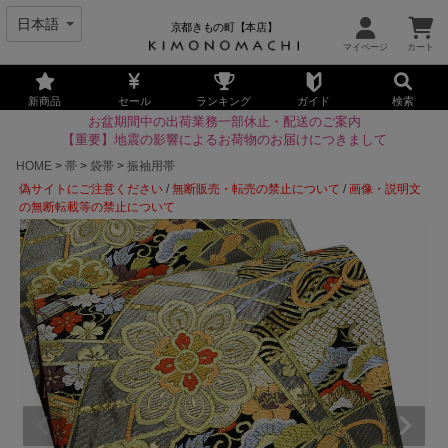
京都きもの町【本店】
新商品
セール
ランキング
ガイド
検索
お盆期間中の出荷業務一部休止・配送のご案内
【重要】地震の影響によるお荷物のお届けにつきまして
HOME
帯
袋帯
振袖用帯
偽サイトにご注意ください
/
無断販売・転売の禁止について
/
画像・説明文
の無断転載等の禁止について