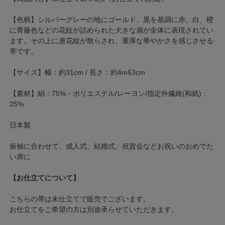
【色柄】シルバーグレーの地にゴールド、黒を基調に赤、白、橙
に青藤色などの花紋が詰められた大きな扇が全体に表現されてい
ます。その上に唐花紋が散らされ、重厚な華やかさを感じさせる
帯です。
【サイズ】幅：約31cm / 長さ：約4m63cm
【素材】絹：75%・ポリエステル/レーヨン/指定外繊維(和紙)：
25%
日本製
振袖に合わせて、成人式、結婚式、祝賀会などお祝いのおめでた
い席に
【お仕立てについて】
こちらの帯は未仕立てで販売でございます。
お仕立てをご希望の方は別途承らせていただきます。