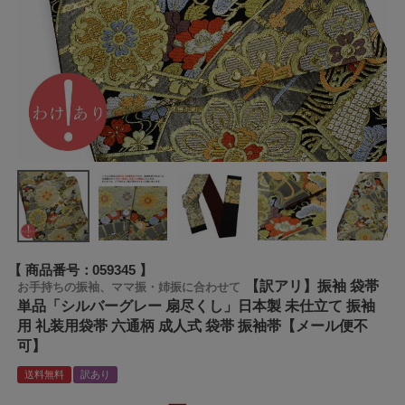
商品番号
059345
【訳アリ】振袖 袋帯
お手持ちの振袖、ママ振・姉振に合わせて
単品「シルバーグレー 扇尽くし」日本製 未仕立て 振袖
用 礼装用袋帯 六通柄 成人式 袋帯 振袖帯【メール便不
可】
送料無料
訳あり