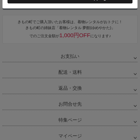
100
新規会員登録で、すぐに使える
ポイントプレゼント
きもの町でご購入頂いたお客様は、着物レンタルがおトクに！
きもの町の姉妹店「着物レンタル 夢館(ゆめやかた)」
1,000円OFF
でのご注文金額が
になります♪
お支払い
配送・送料
返品・交換
お問合せ先
特集ページ
マイページ