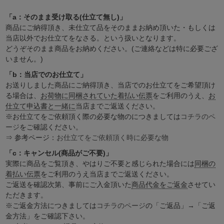
「a：そのまま受け取る(仕立て無し)」
商品にご納得頂き、未仕立て品をそのままお納め頂いた・もしくは
当店以外でお仕立てをなさる。という扱いとなります。
どうぞそのまま商品をお納めください。(ご連絡などは特に必要ござ
いません。)
「b：当店でのお仕立て」
お送りしました商品にご納得頂き、当店でのお仕立てをご希望頂け
る場合は、
お荷物に同梱されていた着払い伝票
をご利用のうえ、
お
仕立て申込書と一緒に
当店までご返送ください。
※お仕立てをご依頼頂く際の必要な物のにつきましては
コチラのペ
ージ
をご確認ください。
⇒ 参考ページ：
お仕立てをご依頼頂く時に必要な物
「c：キャンセル(商品がご不要)」
実際に商品をご覧頂き、やはりご不要と感じられた場合には
同梱の
着払い伝票
をご利用のうえ当店までご返送ください。
ご返送を確認次第、事前にご入金頂いた
商品代金をご返金
させてい
ただきます。
※ご返金方法につきましては
コチラのページ
の「ご返品」→「ご返
金方法」をご確認下さい。