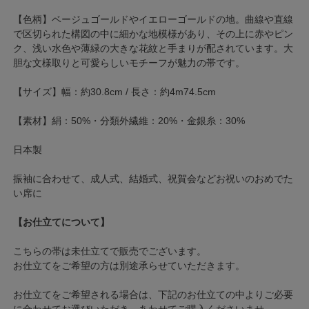
【色柄】ベージュゴールドやイエローゴールドの地。曲線や直線
で区切られた構図の中に細かな地模様があり、その上に赤やピン
ク、浅い水色や薄緑の大きな花紋と手まりが配されています。大
胆な文様取りと可愛らしいモチーフが魅力の帯です。
【サイズ】幅：約30.8cm / 長さ：約4m74.5cm
【素材】絹：50%・分類外繊維：20%・金銀糸：30%
日本製
振袖に合わせて、成人式、結婚式、祝賀会などお祝いのおめでた
い席に
【お仕立てについて】
こちらの帯は未仕立てで販売でございます。
お仕立てをご希望の方は別途承らせていただきます。
お仕立てをご希望される場合は、下記のお仕立ての中よりご必要