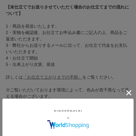
【未仕立てでお送りさせていただく場合のお仕立てまでの流れに
ついて】
1・商品を発送いたします。
2・実物を確認後、お仕立てお申込み書にご記入の上、商品をご
返送いただきます。
3・弊社からお送りするメールに沿って、お仕立て代金をお支払
いいただきます。
4・お仕立て開始
5・出来上がり次第、発送
詳しくは
「お仕立て上がりまでの手順」
をご覧ください。
※ご覧いただいております環境によって、色みが若干異なって見
える場合がございます。
※商品によって、サイズが若干前後する場合がございます。
※生地の裁断によって、柄の出方が多少異なる場合がございま
す。
◇色柄違いございます◇