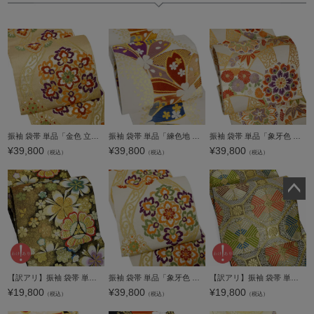
振袖 袋帯 単品「金色 立涌に唐花」日本製 西陣織 西陣織証紙番号 No.172 岡文織物株式会社 六通柄 お仕立て上がり 振袖用 袋帯 お仕立て済 振袖帯 結婚式 成人式 フォーマル【メール便不可】
振袖 袋帯 単品「練色地 桜」日本製 西陣織 西陣織証紙番号 No.172 岡文織物株式会社 六通柄 お仕立て上がり 振袖用 袋帯 お仕立て済 振袖帯 結婚式 成人式 フォーマル【メール便不可】
振袖 袋帯 単品「象牙色 車に唐花」六通柄 日本製 西陣織証紙番号 No.172 岡文織物株式会社 お仕立て上がり 振袖用 袋帯 お仕立て済 振袖帯 結婚式 成人式 フォーマル【メール便不可】
¥
39,800
¥
39,800
¥
39,800
（税込）
（税込）
（税込）
ペー
ジト
ップ
へ
【訳アリ】振袖 袋帯 単品「黒×ゴールド 桜紋」日本製 未仕立て 振袖用 礼装用袋帯 六通柄 成人式 袋帯 振袖帯【メール便不可】
振袖 袋帯 単品「象牙色 立涌に唐花」六通柄 日本製 西陣織証紙番号 No.172 岡文織物株式会社 お仕立て上がり 振袖用 袋帯 お仕立て済 振袖帯 結婚式 成人式 フォーマル【メール便不可】
【訳アリ】振袖 袋帯 単品「ダークゴールド 四つ若松」日本製 未仕立て 振袖用 礼装用袋帯 六通柄 成人式 袋帯 振袖帯【メール便不可】
¥
19,800
¥
39,800
¥
19,800
（税込）
（税込）
（税込）