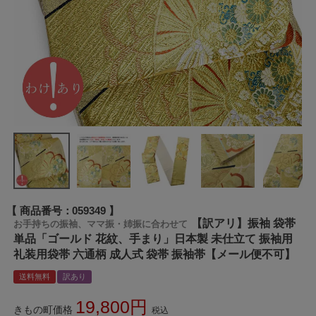
商品番号
059349
【訳アリ】振袖 袋帯
お手持ちの振袖、ママ振・姉振に合わせて
単品「ゴールド 花紋、手まり」日本製 未仕立て 振袖用
礼装用袋帯 六通柄 成人式 袋帯 振袖帯【メール便不可】
送料無料
訳あり
19,800
きもの町価格
税込