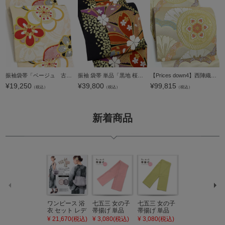
振袖袋帯「ベージュ 古典梅疋田」お仕立て上がり 振袖用 袋帯 お仕立て済 振袖帯【メール便不可】
振袖 袋帯 単品「黒地 桜」六通柄 日本製 西陣織証紙番号 No.172 岡文織物株式会社 お仕立て上がり 振袖用 袋帯 お仕立て済 振袖帯 結婚式 成人式 フォーマル【メール便不可】
【Prices down4】西陣織袋帯「ゴールド 花重ねに華文」西陣織 振袖 京都西陣 正絹帯 未仕立て 【メール便不可】＜T＞
¥
19,250
¥
39,800
¥
99,815
（税込）
（税込）
（税込）
新着商品
ワンピース 浴
七五三 女の子
七五三 女の子
七五三 7歳 女
衣 セット レデ
帯揚げ 単品
帯揚げ 単品
の子 丸ぐけ 帯
ィース 吸水速
「灰桃色」日
「若葉色」日
締め 単品「若
¥ 21,670(税込)
¥ 3,080(税込)
¥ 3,080(税込)
¥ 3,080(税込)
乾 ポリエステ
本製 7歳 女児
本製 7歳 女児
葉色」日本製