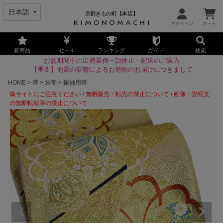
京都きもの町【本店】
新商品
セール
ランキング
ガイド
検索
お盆期間中の出荷業務一部休止・配送のご案内
【重要】地震の影響によるお荷物のお届けにつきまして
HOME
帯
袋帯
振袖用帯
偽サイトにご注意ください
/
無断販売・転売の禁止について
/
画像・説明文
の無断転載等の禁止について