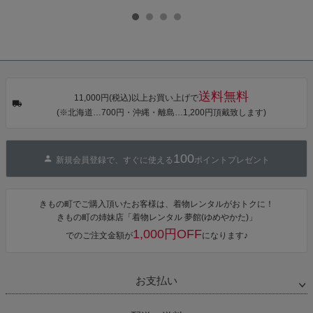
ル浴衣 浴衣2
七五三小物 お
七五三小物 お
帯締め 七五三
点セット（浴
びあげ 和装 着
びあげ 和装 着
小物 丸ぐけ紐
衣＋バッグ付
物
物
帯締め
き作り帯 オビ
KIMONOMAC
KIMONOMAC
KIMONOMAC
シェ）「ラン
HI オリジナル
HI オリジナル
HI オリジナル
タン・夜の葉
【メール便不
【メール便不
【メール便不
音・金継ぎ・
可】
可】
可】
チューリッ
プ」Fサイズ
送料無料
カシュクール
11,000円(税込)以上お買い上げで
ワンピース 簡
(※北海道…700円・沖縄・離島…1,200円頂戴致します)
単着付け 大人
100
新規会員登録で、すぐに使える
ポイントプレゼント
きもの町でご購入頂いたお客様は、着物レンタルがおトクに！
きもの町の姉妹店「着物レンタル 夢館(ゆめやかた)」
1,000円OFF
でのご注文金額が
になります♪
お支払い