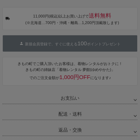
音・金継ぎ・
可】
可】
可】
チューリッ
プ」Fサイズ
送料無料
カシュクール
11,000円(税込)以上お買い上げで
ワンピース 簡
(※北海道…700円・沖縄・離島…1,200円頂戴致します)
単着付け 大人
100
新規会員登録で、すぐに使える
ポイントプレゼント
きもの町でご購入頂いたお客様は、着物レンタルがおトクに！
きもの町の姉妹店「着物レンタル 夢館(ゆめやかた)」
1,000円OFF
でのご注文金額が
になります♪
お支払い
配送・送料
返品・交換