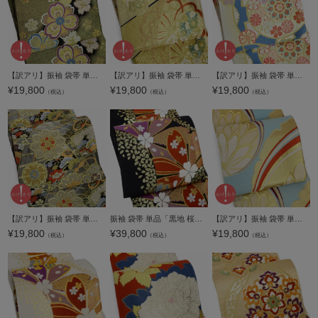
へ
【訳アリ】振袖 袋帯 単品「水色 雪輪、流線に菊」日本製 未仕立て 振袖用 礼装用袋帯 六通柄 成人式 袋帯 振袖帯【メール便不可】
【訳アリ】振袖 袋帯 単品「ゴールド 花紋、手まり」日本製 未仕立て 振袖用 礼装用袋帯 六通柄 成人式 袋帯 振袖帯【メール便不可】
【訳アリ】振袖 袋帯 単品「ホワイトゴールド、薄青 源氏車」日本製 未仕立て 振袖用 礼装用袋帯 六通柄 成人式 袋帯 振袖帯【メール便不可】
¥
19,800
¥
19,800
¥
19,800
（税込）
（税込）
（税込）
【訳アリ】振袖 袋帯 単品「シルバーグレー 扇尽くし」日本製 未仕立て 振袖用 礼装用袋帯 六通柄 成人式 袋帯 振袖帯【メール便不可】
振袖 袋帯 単品「黒地 桜」六通柄 日本製 西陣織証紙番号 No.172 岡文織物株式会社 お仕立て上がり 振袖用 袋帯 お仕立て済 振袖帯 結婚式 成人式 フォーマル【メール便不可】
【訳アリ】振袖 袋帯 単品「黒×ゴールド 変わり桜」日本製 未仕立て 振袖用 礼装用袋帯 六通柄 成人式 袋帯 振袖帯【メール便不可】
¥
19,800
¥
39,800
¥
19,800
（税込）
（税込）
（税込）