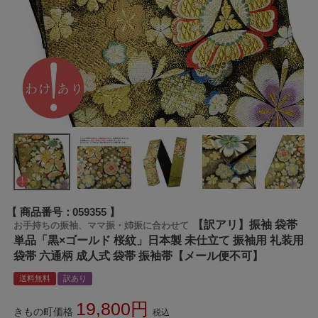
商品番号
059355
【訳アリ】振袖 袋帯
お手持ちの振袖、ママ振・姉振に合わせて
単品「黒×ゴールド 桜紋」日本製 未仕立て 振袖用 礼装用
袋帯 六通柄 成人式 袋帯 振袖帯【メール便不可】
送料無料
訳あり
19,800
きもの町価格
税込