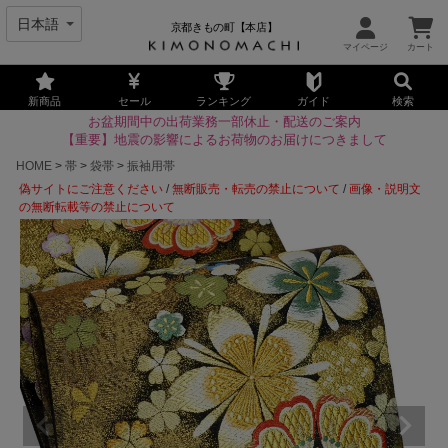
京都きもの町【本店】
新商品
セール
ランキング
ガイド
検索
お盆期間中の出荷業務一部休止・配送のご案内
【重要】地震の影響によるお荷物のお届けにつきまして
HOME
帯
袋帯
振袖用帯
偽サイトにご注意ください
/
無断販売・転売の禁止について
/
画像・説明文
の無断転載等の禁止について