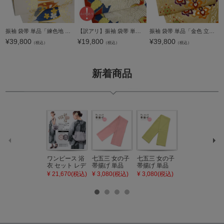
振袖 袋帯 単品「練色地 桜」日本製 西陣織 西陣織証紙番号 No.172 岡文織物株式会社 六通柄 お仕立て上がり 振袖用 袋帯 お仕立て済 振袖帯 結婚式 成人式 フォーマル【メール便不可】
【訳アリ】振袖 袋帯 単品「朱赤 牡丹」日本製 未仕立て 振袖用 礼装用袋帯 六通柄 成人式 袋帯 振袖帯【メール便不可】
振袖 袋帯 単品「金色 立涌に唐花」日本製 西陣織 西陣織証紙番号 No.172 岡文織物株式会社 六通柄 お仕立て上がり 振袖用 袋帯 お仕立て済 振袖帯 結婚式 成人式 フォーマル【メール便不可】
¥
39,800
¥
19,800
¥
39,800
（税込）
（税込）
（税込）
新着商品
ワンピース 浴
七五三 女の子
七五三 女の子
七五三 7歳 女
衣 セット レデ
帯揚げ 単品
帯揚げ 単品
の子 丸ぐけ 帯
ィース 吸水速
「灰桃色」日
「若葉色」日
締め 単品「若
¥ 21,670(税込)
¥ 3,080(税込)
¥ 3,080(税込)
¥ 3,080(税込)
乾 ポリエステ
本製 7歳 女児
本製 7歳 女児
葉色」日本製
ル浴衣 浴衣2
七五三小物 お
七五三小物 お
帯締め 七五三
点セット（浴
びあげ 和装 着
びあげ 和装 着
小物 丸ぐけ紐
衣＋バッグ付
物
物
帯締め
き作り帯 オビ
KIMONOMAC
KIMONOMAC
KIMONOMAC
シェ）「ラン
HI オリジナル
HI オリジナル
HI オリジナル
タン・夜の葉
【メール便不
【メール便不
【メール便不