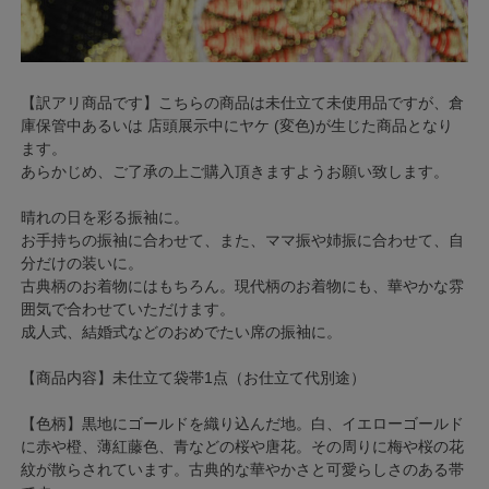
【訳アリ商品です】こちらの商品は未仕立て未使用品ですが、倉
庫保管中あるいは 店頭展示中にヤケ (変色)が生じた商品となり
ます。
あらかじめ、ご了承の上ご購入頂きますようお願い致します。
晴れの日を彩る振袖に。
お手持ちの振袖に合わせて、また、ママ振や姉振に合わせて、自
分だけの装いに。
古典柄のお着物にはもちろん。現代柄のお着物にも、華やかな雰
囲気で合わせていただけます。
成人式、結婚式などのおめでたい席の振袖に。
【商品内容】未仕立て袋帯1点（お仕立て代別途）
【色柄】黒地にゴールドを織り込んだ地。白、イエローゴールド
に赤や橙、薄紅藤色、青などの桜や唐花。その周りに梅や桜の花
紋が散らされています。古典的な華やかさと可愛らしさのある帯