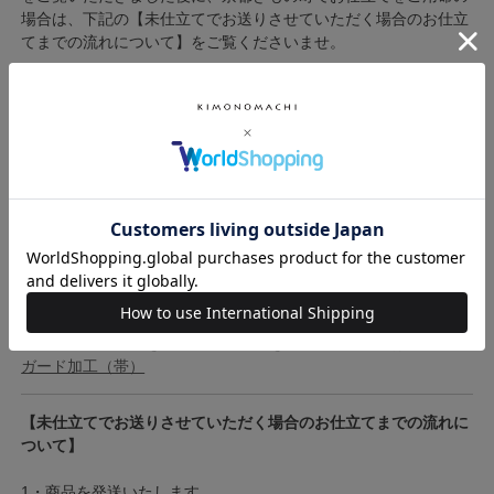
場合は、下記の【未仕立てでお送りさせていただく場合のお仕立
てまでの流れについて】をご覧くださいませ。
◇
綿芯お仕立て
◇
絹芯お仕立て
◇
帯芯持ち込みお仕立て
◆綿芯、絹芯について
絹芯は基本的に、綿芯に比べ柔らかく軽いのが特徴的です。綿芯
が絹芯に劣るということはなく、ご使用される方の好みによりま
す。当店では90％以上の方が綿芯でお仕立てをされています。
シミ、汚れから帯を守るガード加工をご希望される方はこちら→
ガード加工（帯）
【未仕立てでお送りさせていただく場合のお仕立てまでの流れに
ついて】
1・商品を発送いたします。