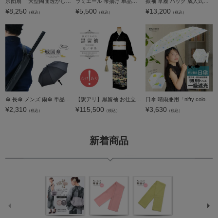
京団扇 「大型両面透かし万葉」 京うちわ 団扇 日本製 誕生日 母の日 父の日 敬老の日 贈り物 プレゼント ギフト 【メール便不可】＜H＞
ラミエール 帯揚げ 単品「ウィスタリア×アイスグリーン No.7」日本製 帯あげ おびあげ 帯揚 ぼかし 洗える【メール便対応可】
振袖 草履 バッグ 成人式「深紅×黒」Fサイズ レディース 振袖用草履バッグセット エナメル 無地 振袖 草履 バッグ【メール便不可】
¥
8,250
¥
5,500
¥
13,200
（税込）
（税込）
（税込）
傘 長傘 メンズ 雨傘 単品「戦国傘 黒」傘袋付き ジャンプ式 戦国武将 グッズ 侍 刀剣 男性 紳士 父の日 敬老の日 誕生日 プレゼント ギフト【メール便不可】
【訳アリ】黒留袖 お仕立て上がり 単品「競べ馬」正絹 紋入れ代込み 留袖 結婚式 袷 プレタ 仕立てあがり【メール便不可】
日傘 晴雨兼用「nifty colors 遮光ことりスレンダーミニ 2482」遮光 遮熱 撥水 はっ水 防水 UVカット PU加工 折りたたみ 折傘 女性用 レディース women's プレゼント ギフト 母の日【メール便不可】
¥
2,310
¥
115,500
¥
3,630
（税込）
（税込）
（税込）
新着商品