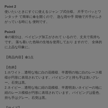
Point 2
使いたいときにすぐに使えるジャン プ式仕様。 片手でパッとワ
ンタッチ て簡単に傘を開くので、 急な雨や手 荷物で片手がふさ
がっている時にも 便利です。
Point3
傘の裾分は、ベイビング加工がされて いるので、丈夫で長持ち
です。 落ち着いた色味の生地を使用しており ますので、 全体的
に上品な印象に。
【商品内容】傘1点
【色柄】
1.ホワイト…透明な地に白の花模様、半透明の地に白のレース模
様が円形に表現されています。パイピングと持ち手は淡いグレ
ー。石突は黒。
2.ネイビー…透明な地に紺の花模様、半透明淡いネイビーの地に
紺のレース模様が円形に表現されています。パイピングは藍色、
持ち手はグレー。石突は黒。
【サイズ】