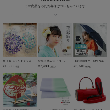
この商品をみたお客様はコレもみています
傘 長傘 ステンドグラス傘 単品「猫と蝶 ブルー・あじさい・モロッコタイル」雨傘 女性用 レディース women's プレゼント ギフト 母の日 誕生日【メール便不可】
髪飾り 成人式 「コーム髪飾りとUピンの髪飾り3点セット オフホワイト、パープル MI-47」 振袖用髪飾り お花髪飾り 卒業式 結婚式 着物 【メール便不可】＜H＞
日傘 晴雨兼用「nifty colors 遮光ことりたちミニ55 オフホワイト・ネイビー 2468」遮光 遮熱 撥水 はっ水 防水 UVカット PU加工 折りたたみ 折傘 女性用 レディース women's プレゼント ギフト 母の日【メール便不
¥
1,650
¥
7,480
¥
3,740
（税込）
（税込）
（税込）