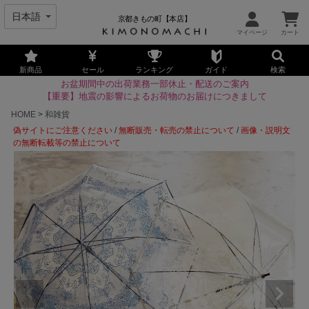
京都きもの町【本店】
新商品
セール
ランキング
ガイド
検索
お盆期間中の出荷業務一部休止・配送のご案内
【重要】地震の影響によるお荷物のお届けにつきまして
HOME
和雑貨
偽サイトにご注意ください
/
無断販売・転売の禁止について
/
画像・説明文
の無断転載等の禁止について