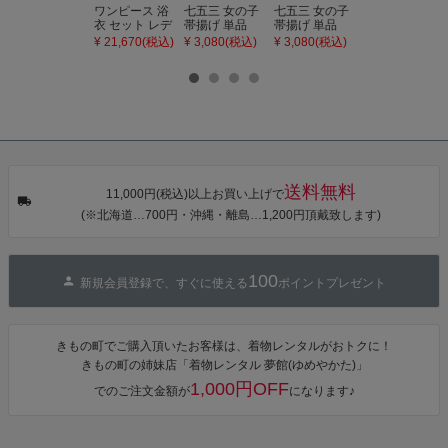
ワンピース 浴
七五三 女の子
七五三 女の子
七五三 7歳 女
衣 セット レデ
帯揚げ 単品
帯揚げ 単品
の子 丸ぐけ 帯
ィース 吸水速
「灰桃色」日
「若葉色」日
締め 単品「若
¥ 21,670(税込)
¥ 3,080(税込)
¥ 3,080(税込)
¥ 3,080(税込)
乾 ポリエステ
本製 7歳 女児
本製 7歳 女児
葉色」日本製
ル浴衣 浴衣2
七五三小物 お
七五三小物 お
帯締め 七五三
点セット（浴
びあげ 和装 着
びあげ 和装 着
小物 丸ぐけ紐
衣＋バッグ付
物
物
帯締め
き作り帯 オビ
KIMONOMAC
KIMONOMAC
KIMONOMAC
シェ）「ラン
HI オリジナル
HI オリジナル
HI オリジナル
タン・夜の葉
【メール便不
【メール便不
【メール便不
音・金継ぎ・
可】
可】
可】
チューリッ
プ」Fサイズ
送料無料
カシュクール
11,000円(税込)以上お買い上げで
ワンピース 簡
(※北海道…700円・沖縄・離島…1,200円頂戴致します)
単着付け 大人
100
新規会員登録で、すぐに使える
ポイントプレゼント
きもの町でご購入頂いたお客様は、着物レンタルがおトクに！
きもの町の姉妹店「着物レンタル 夢館(ゆめやかた)」
1,000円OFF
でのご注文金額が
になります♪