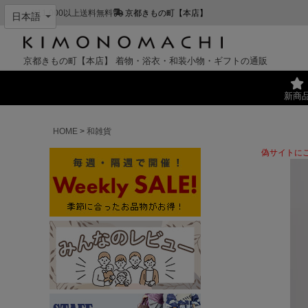
¥11,000以上送料無料
京都きもの町【本店】
京都きもの町【本店】
着物・浴衣・和装小物・ギフトの通販
新商
HOME
和雑貨
偽サイトに