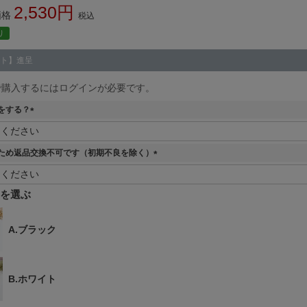
2,530
価格
税込
り
ト】進呈
で購入するにはログインが必要です。
をする？
(
必
須
ため返品交換不可です（初期不良を除く）
)
(
必
須
)
A.ブラック
B.ホワイト