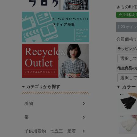
きもの町
会員価格あ
【
23
ポイン
会員価格
ラッピング
衛生商品の
カテゴリから探す
カラー
着物
帯
子供用着物・七五三・産着