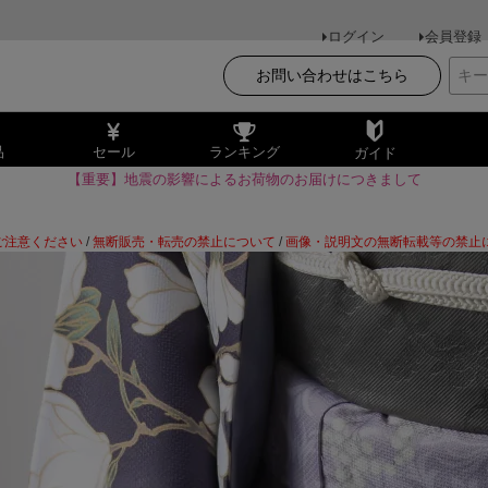
ログイン
会員登録
お問い合わせはこちら
品
セール
ランキング
ガイド
【重要】地震の影響によるお荷物のお届けにつきまして
ご注意ください
/
無断販売・転売の禁止について
/
画像・説明文の無断転載等の禁止