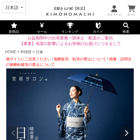
京都きもの町【本店】
新商品
セール
ランキング
ガイド
検索
お盆期間中の出荷業務一部休止・配送のご案内
【重要】地震の影響によるお荷物のお届けにつきまして
HOME
和雑貨
日傘
偽サイトにご注意ください
/
無断販売・転売の禁止について
/
画像・説明文
の無断転載等の禁止について