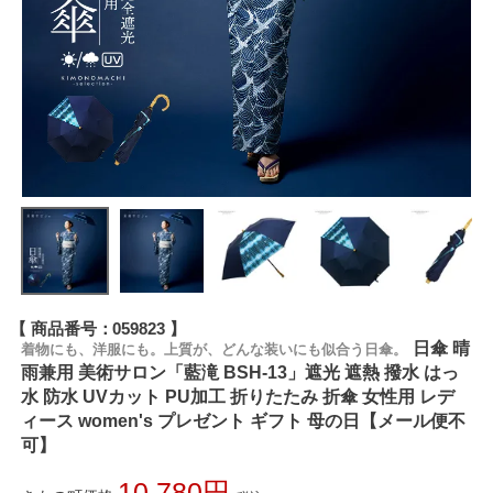
商品番号
059823
日傘 晴
着物にも、洋服にも。上質が、どんな装いにも似合う日傘。
雨兼用 美術サロン「藍滝 BSH-13」遮光 遮熱 撥水 はっ
水 防水 UVカット PU加工 折りたたみ 折傘 女性用 レデ
ィース women's プレゼント ギフト 母の日【メール便不
可】
10,780