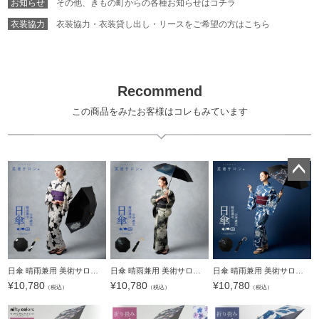
お知らせ
その他、きもの町からの各種お知らせはコチラ
衣装協力
衣装協力・衣装貸し出し・リースをご希望の方はこちら
Recommend
この商品をみたお客様はコレもみています
ペー
ジト
ップ
へ
日傘 晴雨兼用 美術サロン「一輪 BSH-11」遮光 遮熱 撥水 はっ水 防水 UVカット PU加工 折りたたみ 折傘 女性用 レディース women's プレゼント ギフト 母の日【メール便不可】
日傘 晴雨兼用 美術サロン「花火 BSH-14」遮光 遮熱 撥水 はっ水 防水 UVカット PU加工 折りたたみ 折傘 女性用 レディース women's プレゼント ギフト 母の日【メール便不可】
日傘 晴雨兼用 美術サロン「ペルシャの花 BSH-15」遮光 遮熱 撥水 はっ水 防水 UVカット PU加工 折りたたみ 折傘 女性用 レディース women's プレゼント ギフト 母の日【メール便不可】
¥
10,780
¥
10,780
¥
10,780
（税込）
（税込）
（税込）