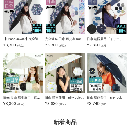
【Prices down2】完全遮光 日傘 遮光率100% 遮蔽率100% 日傘 晴雨兼用「nifty colors 遮光ボタニカルドリームミニ55 2314」遮光 遮熱 撥水 はっ水 防水 UVカット PU加工 折りたたみ 折傘 女性用 レディース women's
完全遮光 日傘 遮光率100% 遮蔽率100% 日傘 晴雨兼用「モーブフラワー、POOL、ペタル、ボタニカルドリーム、ブリリアントフラワー」遮光 遮熱 撥水 はっ水 防水 UVカット PU加工 折りたたみ 折傘 女性用 レディース
日傘 晴雨兼用「イリマ、マグノリア、アニマル」遮光 遮熱 撥水 はっ水 防水 UVカット PU加工 折りたたみ 折傘 女性用 レディース women's プレゼント ギフト 母の日 【メール便不可】
¥
3,300
¥
3,300
¥
2,860
（税込）
（税込）
（税込）
日傘 長傘 晴雨兼用「遮光ラインフラワー(2413)」遮光 遮熱 撥水 はっ水 防水 UVカット PU加工 一級遮光 女性用 レディース women's プレゼント ギフト 母の日 誕生日【メール便不可】
日傘 晴雨兼用「nifty colors 遮光ことりスレンダーミニ 2482」遮光 遮熱 撥水 はっ水 防水 UVカット PU加工 折りたたみ 折傘 女性用 レディース women's プレゼント ギフト 母の日【メール便不可】
日傘 晴雨兼用「nifty colors 遮光ことりたちミニ55 オフホワイト・ネイビー 2468」遮光 遮熱 撥水 はっ水 防水 UVカット PU加工 折りたたみ 折傘 女性用 レディース women's プレゼント ギフト 母の日【メール便不
¥
3,300
¥
3,630
¥
3,740
（税込）
（税込）
（税込）
新着商品