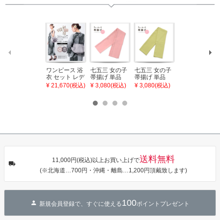
ワンピース 浴
七五三 女の子
七五三 女の子
七五三 7歳 女
衣 セット レデ
帯揚げ 単品
帯揚げ 単品
の子 丸ぐけ 帯
ィース 吸水速
「灰桃色」日
「若葉色」日
締め 単品「若
¥ 21,670(税込)
¥ 3,080(税込)
¥ 3,080(税込)
¥ 3,080(税込)
乾 ポリエステ
本製 7歳 女児
本製 7歳 女児
葉色」日本製
ル浴衣 浴衣2
七五三小物 お
七五三小物 お
帯締め 七五三
点セット（浴
びあげ 和装 着
びあげ 和装 着
小物 丸ぐけ紐
衣＋バッグ付
物
物
帯締め
き作り帯 オビ
KIMONOMAC
KIMONOMAC
KIMONOMAC
シェ）「ラン
HI オリジナル
HI オリジナル
HI オリジナル
タン・夜の葉
【メール便不
【メール便不
【メール便不
音・金継ぎ・
可】
可】
可】
チューリッ
プ」Fサイズ
送料無料
カシュクール
11,000円(税込)以上お買い上げで
ワンピース 簡
(※北海道…700円・沖縄・離島…1,200円頂戴致します)
単着付け 大人
100
新規会員登録で、すぐに使える
ポイントプレゼント