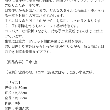
の折りたたみ日傘です。
日常使いからお出かけまで、どんなスタイルにも品よく添えられ
る一本をお探しの方におすすめします。
手元には長傘と同じ「曲がり竹」を採用。しっかりと握りやす
く、手に馴染むやさしいフィット感が特徴です。
コンパクトな2段折りながら、持ち手の上質感はそのままに仕上
げています。
生地には遮光・UVカット機能を備えた素材を使用。
強い日差しや紫外線からしっかり肌を守りながら、急な雨にも対
応できる晴雨兼用タイプです。
【商品内容】日傘1点
【色柄】濃紺の地。1コマは藍色のぼかしに浅い水色の縞。
【サイズ】
親骨：約50cm
直径：約88cm
全長：約63cm
骨数：8本
開閉：手開き式