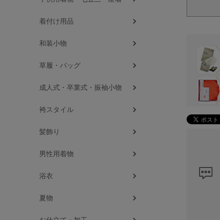
着付け用品
和装小物
草履・バッグ
成人式・卒業式・振袖小物
袴スタイル
髪飾り
男性用着物
浴衣
夏物