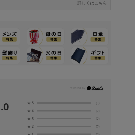
詳しくはこちら
★
5
.0
(0)
★
4
(0)
★
3
(0)
★
2
(0)
★
1
(0)