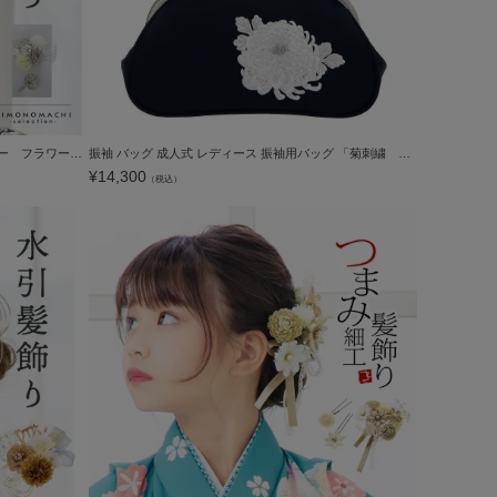
髪飾り 成人式 卒業式 2点セット「白×シルバー フラワー」水引 コーム Uピン 振袖用髪飾り お花髪飾り 結婚式 前撮り 後撮り 着物【メール便不可】
振袖 バッグ 成人式 レディース 振袖用バッグ 「菊刺繍 ダークネイビー」 振袖バッグ 刺繍バッグ 【メール便不可】
¥
14,300
（税込）