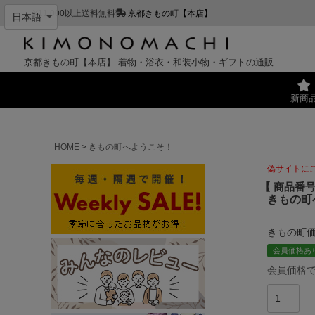
¥11,000以上送料無料
京都きもの町【本店】
京都きもの町【本店】
着物・浴衣・和装小物・ギフトの通販
新商
HOME
きもの町へようこそ！
偽サイトに
商品番
きもの町
きもの町
会員価格あ
会員価格