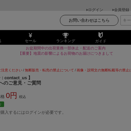
ログイン
会員登録
お問い合わせはこちら
品
セール
ランキング
ガイド
お盆期間中の出荷業務一部休止・配送のご案内
【重要】地震の影響によるお荷物のお届けにつきまして
ご注意ください
/
無断販売・転売の禁止について
/
画像・説明文の無断転載等の禁止
号
contact_us
へのご意見・ご質問
0
価格
税込
り
で購入するにはログインが必要です。