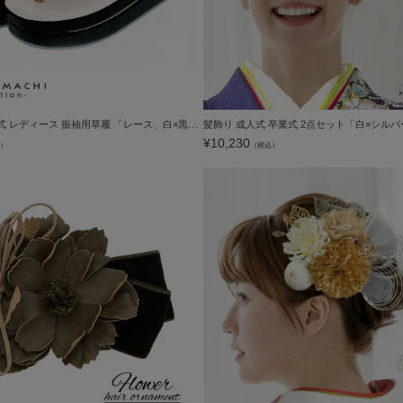
振袖 草履 成人式 レディース 振袖用草履 「レース、白×黒」 Fサイズ(M～Lサイズ相当) 振袖草履 刺繍草履 振袖草履 フリーサイズ 【メール便不可】
¥
10,230
）
（税込）