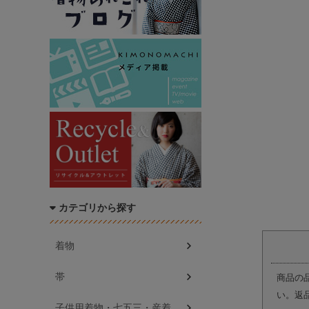
カテゴリから探す
着物
帯
商品の
い。返
子供用着物・七五三・産着