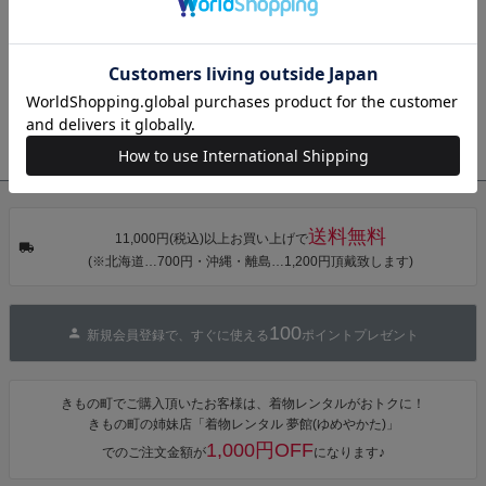
お知らせ
きもの町からのご案内(自動配信メール・お問い合わせメールの返
タン・夜の葉
【メール便不
【メール便不
【メール便不
音・金継ぎ・
可】
可】
可】
信・ご注文確認メールなど)が届かない方へ
チューリッ
プ」Fサイズ
お知らせ
その他、きもの町からの各種お知らせはコチラ
カシュクール
ワンピース 簡
衣装協力
衣装協力・衣装貸し出し・リースをご希望の方はこちら
単着付け 大人
送料無料
11,000円(税込)以上お買い上げで
(※北海道…700円・沖縄・離島…1,200円頂戴致します)
100
新規会員登録で、すぐに使える
ポイントプレゼント
きもの町でご購入頂いたお客様は、着物レンタルがおトクに！
きもの町の姉妹店「着物レンタル 夢館(ゆめやかた)」
1,000円OFF
でのご注文金額が
になります♪