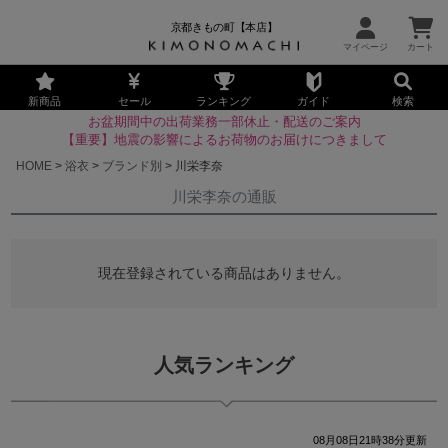
京都きもの町【本店】
新商品
セール
ランキング
ガイド
検索
お盆期間中の出荷業務一部休止・配送のご案内
【重要】地震の影響によるお荷物のお届けにつきまして
HOME
浴衣
ブランド別
川栄李奈
川栄李奈の通販
現在登録されている商品はありません。
人気ランキング