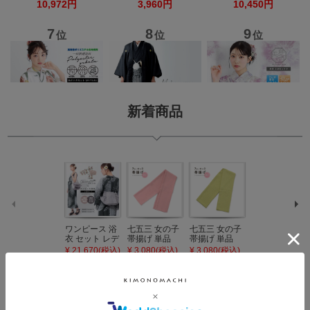
新着商品
ワンピース 浴
七五三 女の子
七五三 女の子
七五三 7歳 女
衣 セット レデ
帯揚げ 単品
帯揚げ 単品
の子 丸ぐけ 帯
ィース 吸水速
「灰桃色」日
「若葉色」日
締め 単品「若
¥ 21,670(税込)
¥ 3,080(税込)
¥ 3,080(税込)
¥ 3,080(税込)
乾 ポリエステ
本製 7歳 女児
本製 7歳 女児
葉色」日本製
ル浴衣 浴衣2
七五三小物 お
七五三小物 お
帯締め 七五三
点セット（浴
びあげ 和装 着
びあげ 和装 着
小物 丸ぐけ紐
衣＋バッグ付
物
物
帯締め
き作り帯 オビ
KIMONOMAC
KIMONOMAC
KIMONOMAC
シェ）「ラン
HI オリジナル
HI オリジナル
HI オリジナル