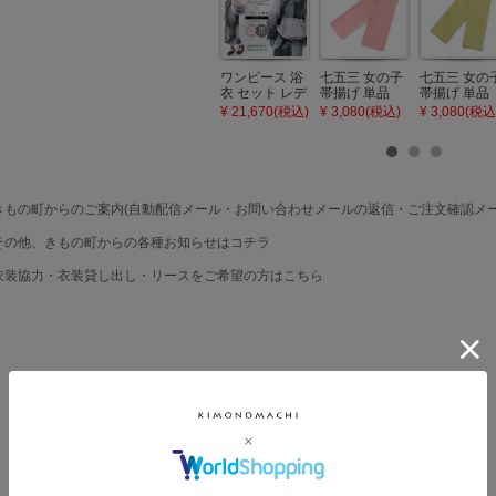
ワンピース 浴
七五三 女の子
七五三 女の
衣 セット レデ
帯揚げ 単品
帯揚げ 単品
ィース 吸水速
「灰桃色」日
「若葉色」
¥ 21,670(税込)
¥ 3,080(税込)
¥ 3,080(税込
乾 ポリエステ
本製 7歳 女児
本製 7歳 女
ル浴衣 浴衣2
七五三小物 お
七五三小物 
点セット（浴
びあげ 和装 着
びあげ 和装 
衣＋バッグ付
物
物
き作り帯 オビ
KIMONOMAC
KIMONOMA
シェ）「ラン
HI オリジナル
HI オリジナ
もの町からのご案内(自動配信メール・お問い合わせメールの返信・ご注文確認メー
タン・夜の葉
【メール便不
【メール便
音・金継ぎ・
可】
可】
の他、きもの町からの各種お知らせはコチラ
チューリッ
プ」Fサイズ
装協力・衣装貸し出し・リースをご希望の方はこちら
カシュクール
ワンピース 簡
単着付け 大人