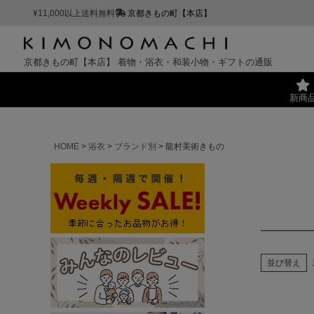
¥11,000以上送料無料
京都きもの町【本店】
京都きもの町【本店】
着物・浴衣・和装小物・ギフトの通販
新商
HOME
浴衣
ブランド別
龍村美術きもの
並び替え