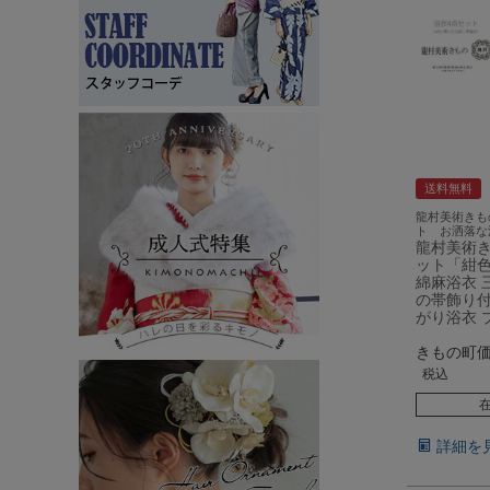
送料無料
龍村美術きも
ト お洒落な
龍村美術き
ット「紺
綿麻浴衣 
の帯飾り付
がり浴衣 
きもの町
税込
詳細を