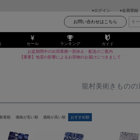
ログイン
会員登録
お問い合わせはこちら
品
セール
ランキング
ガイド
お盆期間中の出荷業務一部休止・配送のご案内
【重要】地震の影響によるお荷物のお届けにつきまして
龍村美術きものの
新着順
価格が安い順
価格が高い順
おすすめ順