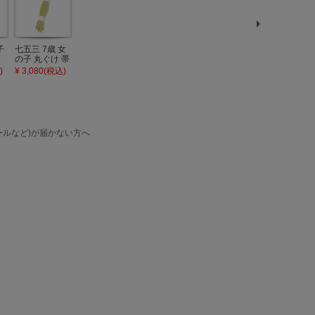
子
七五三 7歳 女
七五三 女の子
七五三 女の子
七五三 7歳 女
七五三 7歳 
の子 丸ぐけ 帯
しごき 単品
帯揚げ 単品
の子 丸ぐけ 帯
の子 丸ぐけ
日
締め 単品「若
「若葉色×白」
「赤色」日本
締め 単品「紅
締め 単品「
)
¥ 3,080(税込)
¥ 6,050(税込)
¥ 3,080(税込)
¥ 3,080(税込)
¥ 3,080(税込
児
葉色」日本製
日本製 7歳 女
製 7歳 女児 七
藤色」日本製
色」日本製 
お
帯締め 七五三
児 七五三小物
五三小物 おび
帯締め 七五三
締め 七五三
着
小物 丸ぐけ紐
志古貴 和装 着
あげ 和装 着物
小物 丸ぐけ紐
物 丸ぐけ紐
帯締め
物
KIMONOMAC
帯締め
締め
C
KIMONOMAC
KIMONOMAC
HI オリジナル
KIMONOMAC
KIMONOMA
ル
HI オリジナル
HI オリジナル
【メール便不
HI オリジナル
HI オリジナ
ルなど)が届かない方へ
不
【メール便不
【メール便不
可】
【メール便不
【メール便
可】
可】
可】
可】