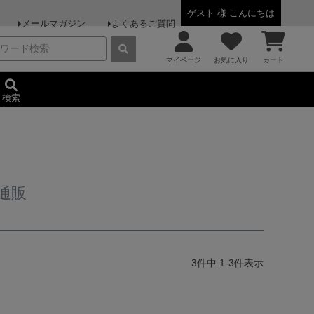
ゲスト 様 こんにちは
メールマガジン
よくあるご質問
マイページ
お気に入り
カート
検索
通販
3
件中
1
-
3
件表示