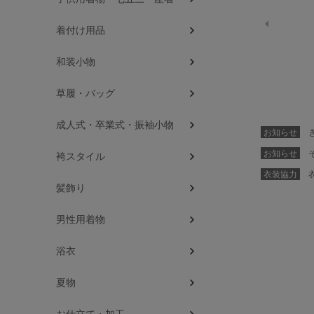
着付け用品
和装小物
草履・バッグ
成人式・卒業式・振袖小物
お知らせ
き
お知らせ
そ
袴スタイル
衣装協力
衣
髪飾り
男性用着物
浴衣
夏物