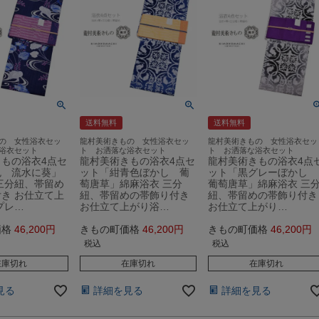
送料無料
送料無料
の 女性浴衣セッ
龍村美術きもの 女性浴衣セッ
龍村美術きもの 女性浴衣セッ
浴衣セット
ト お洒落な浴衣セット
ト お洒落な浴衣セット
もの浴衣4点セ
龍村美術きもの浴衣4点セ
龍村美術きもの浴衣4点
色 流水に葵」
ット「紺青色ぼかし 葡
ット「黒グレーぼかし
三分紐、帯留め
萄唐草」綿麻浴衣 三分
葡萄唐草」綿麻浴衣 三
き お仕立て上
紐、帯留めの帯飾り付き
紐、帯留めの帯飾り付き
プレ…
お仕立て上がり浴…
お仕立て上がり…
価格
46,200
きもの町価格
46,200
きもの町価格
46,200
税込
税込
在庫切れ
在庫切れ
在庫切れ
見る
詳細を見る
詳細を見る