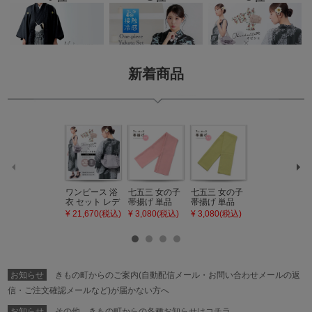
新着商品
ワンピース 浴
七五三 女の子
七五三 女の子
七五三 7歳 女
衣 セット レデ
帯揚げ 単品
帯揚げ 単品
の子 丸ぐけ 帯
ィース 吸水速
「灰桃色」日
「若葉色」日
締め 単品「若
¥ 21,670(税込)
¥ 3,080(税込)
¥ 3,080(税込)
¥ 3,080(税込)
乾 ポリエステ
本製 7歳 女児
本製 7歳 女児
葉色」日本製
ル浴衣 浴衣2
七五三小物 お
七五三小物 お
帯締め 七五三
点セット（浴
びあげ 和装 着
びあげ 和装 着
小物 丸ぐけ紐
衣＋バッグ付
物
物
帯締め
き作り帯 オビ
KIMONOMAC
KIMONOMAC
KIMONOMAC
シェ）「ラン
HI オリジナル
HI オリジナル
HI オリジナル
お知らせ
きもの町からのご案内(自動配信メール・お問い合わせメールの返
タン・夜の葉
【メール便不
【メール便不
【メール便不
音・金継ぎ・
可】
可】
可】
信・ご注文確認メールなど)が届かない方へ
チューリッ
プ」Fサイズ
お知らせ
その他、きもの町からの各種お知らせはコチラ