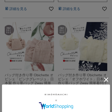
詳細を見る
詳細を見る
バッグ付き作り帯 Obichette オ
バッグ付き作り帯 Obichette オ
ビシェ「ピンクグレージュ」日
ビシェ「オフホワイト」日本製
本製 作り帯バッグ 2way 簡単
作り帯バッグ 2way 簡単着付け
着付け…
浴…
きもの町価格
7,700
きもの町価格
7,700
税込
税込
販売期間
販売期間
2026/06/24 12:00
〜
2026/06/24 12:00
〜