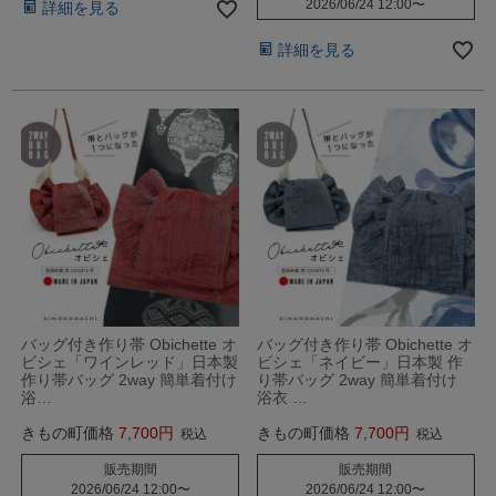
2026/06/24 12:00
〜
詳細を見る
詳細を見る
バッグ付き作り帯 Obichette オ
バッグ付き作り帯 Obichette オ
ビシェ「ワインレッド」日本製
ビシェ「ネイビー」日本製 作
作り帯バッグ 2way 簡単着付け
り帯バッグ 2way 簡単着付け
浴…
浴衣 …
きもの町価格
7,700
きもの町価格
7,700
税込
税込
販売期間
販売期間
2026/06/24 12:00
〜
2026/06/24 12:00
〜