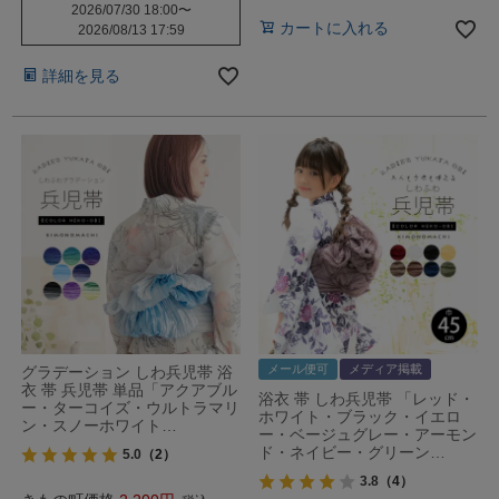
2026/07/30 18:00
〜
カートに入れる
2026/08/13 17:59
詳細を見る
メール便可
メディア掲載
グラデーション しわ兵児帯 浴
衣 帯 兵児帯 単品「アクアブル
浴衣 帯 しわ兵児帯 「レッド・
ー・ターコイズ・ウルトラマリ
ホワイト・ブラック・イエロ
ン・スノーホワイト…
ー・ベージュグレー・アーモン
ド・ネイビー・グリーン…
5.0
（2）
3.8
（4）