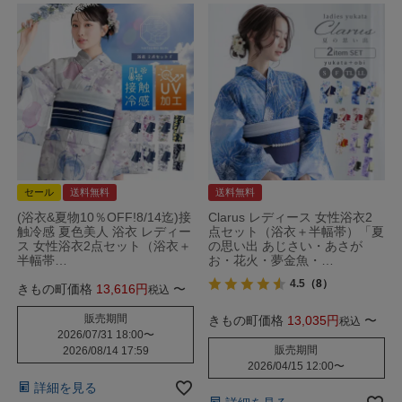
セール
送料無料
送料無料
(浴衣&夏物10％OFF!8/14迄)接
Clarus レディース 女性浴衣2
触冷感 夏色美人 浴衣 レディー
点セット（浴衣＋半幅帯）「夏
ス 女性浴衣2点セット（浴衣＋
の思い出 あじさい・あさが
半幅帯…
お・花火・夢金魚・…
4.5
（8）
きもの町価格
13,616
〜
税込
販売期間
きもの町価格
13,035
〜
税込
2026/07/31 18:00
〜
販売期間
2026/08/14 17:59
2026/04/15 12:00
〜
詳細を見る