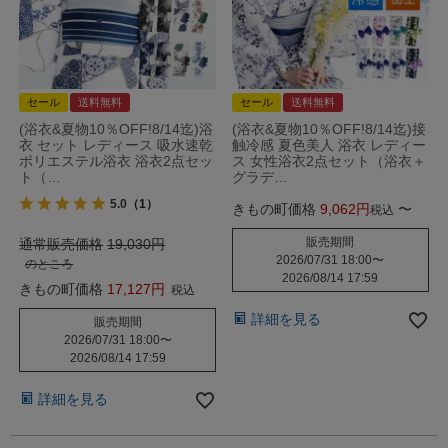
セール
送料無料
セール
送料無料
(浴衣&夏物10％OFF!8/14迄)浴
(浴衣&夏物10％OFF!8/14迄)接
衣 セット レディース 吸水速乾
触冷感 夏色美人 浴衣 レディー
ポリエステル浴衣 浴衣2点セッ
ス 女性浴衣2点セット（浴衣＋
ト（…
グラデ…
5.0
（1）
きもの町価格
9,062
〜
税込
販売期間
通常販売価格
19,030
2026/07/31 18:00
〜
のところ
2026/08/14 17:59
きもの町価格
17,127
税込
詳細を見る
販売期間
2026/07/31 18:00
〜
2026/08/14 17:59
詳細を見る