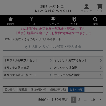
京都きもの町【本店】
新商品
セール
ランキング
ガイド
検索
お盆期間中の出荷業務一部休止・配送のご案内
【重要】地震の影響によるお荷物のお届けにつきまして
HOME
浴衣
きもの町オリジナル浴衣・帯
きもの町オリジナル浴衣・帯の通販
オリジナル浴衣フルセット
オリジナル浴衣2点セット
オリジナル浴衣単品
オリジナル浴衣帯
オリジナル浴衣3点セット
オリジナル浴衣福袋
並び替え
新着順
価格が安い順
価格が高い順
おすすめ順
566
件中
1
-
30
件表示
1
2
…
19