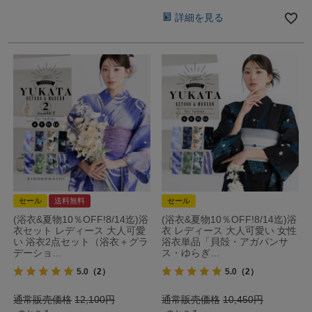
詳細を見る
セール
送料無料
セール
(浴衣&夏物10％OFF!8/14迄)浴
(浴衣&夏物10％OFF!8/14迄)浴
衣セット レディース 大人可愛
衣 レディース 大人可愛い 女性
い 浴衣2点セット（浴衣＋グラ
浴衣単品「貝殻・アガパンサ
デーショ…
ス・ゆらぎ…
5.0
（2）
5.0
（2）
通常販売価格
12,100
通常販売価格
10,450