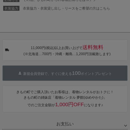
カシュクール
ワンピース 簡
衣装協力
衣装協力・衣装貸し出し・リースをご希望の方はこちら
単着付け 大人
送料無料
11,000円(税込)以上お買い上げで
(※北海道…700円・沖縄・離島…1,200円頂戴致します)
100
新規会員登録で、すぐに使える
ポイントプレゼント
きもの町でご購入頂いたお客様は、着物レンタルがおトクに！
きもの町の姉妹店「着物レンタル 夢館(ゆめやかた)」
1,000円OFF
でのご注文金額が
になります♪
お支払い