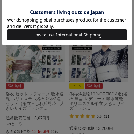
詳細を見る
詳細を見る
送料無料
セール
送料無料
浴衣 セット レディース 吸水速
(浴衣&夏物10％OFF!8/14迄)浴
乾 ポリエステル浴衣 浴衣2点
衣 単品 レディース 吸水速乾
セット（浴衣＋しわ兵児帯）大
ポリエステル浴衣 大きいサイ
きいサイズ「ランタ…
ズ「ラン…
5.0
（1）
通常販売価格
15,070
のところ
通常販売価格
13,200
きもの町価格
13,563
税込