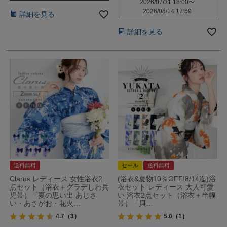
2026/07/31 18:00
〜
2026/08/14 17:59
詳細を見る
詳細を見る
送料無料
セール
送料無料
Clarus レディース 女性浴衣2
(浴衣&夏物10％OFF!8/14迄)浴
点セット（浴衣＋グラデしわ兵
衣セット レディース 大人可愛
児帯）「夏の思い出 あじさ
い 浴衣2点セット（浴衣＋半幅
い・あさがお・花火…
帯）「貝…
4.7
（3）
5.0
（1）