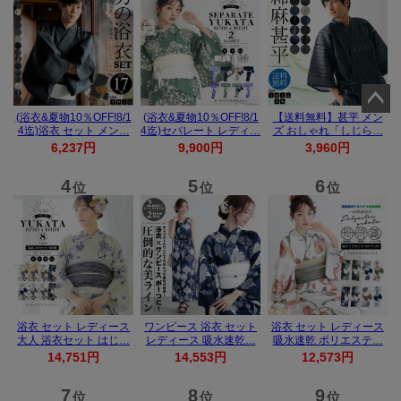
ペー
ジト
ップ
へ