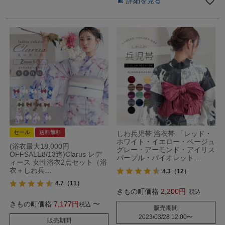
詳細を見る
セール
送料無料
しわ兵児帯 浴衣帯 「レッド・
ホワイト・イエロー・ベージュ
(浴衣最大18,000円
グレー・アーモンド・アイリス
OFFSALE8/13迄)Clarus レデ
パープル・バイオレット…
ィース 女性浴衣2点セット（浴
衣＋しわ兵…
4.3
（12）
4.7
（11）
きもの町価格
2,200
税込
きもの町価格
7,177
〜
税込
販売期間
2023/03/28 12:00
〜
販売期間