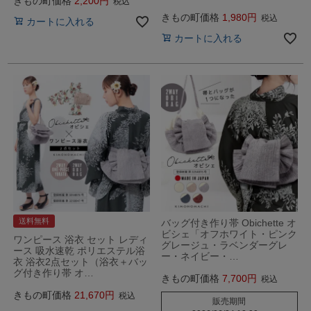
きもの町価格
2,200
税込
きもの町価格
1,980
税込
カートに入れる
カートに入れる
送料無料
バッグ付き作り帯 Obichette オ
ビシェ「オフホワイト・ピンク
ワンピース 浴衣 セット レディ
グレージュ・ラベンダーグレ
ース 吸水速乾 ポリエステル浴
ー・ネイビー・…
衣 浴衣2点セット（浴衣＋バッ
グ付き作り帯 オ…
きもの町価格
7,700
税込
きもの町価格
21,670
税込
販売期間