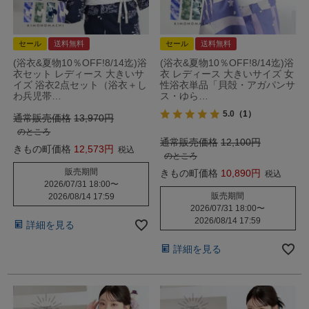
セール
送料無料
セール
送料無料
(浴衣&夏物10％OFF!8/14迄)浴
(浴衣&夏物10％OFF!8/14迄)浴
衣セット レディース 大きいサ
衣 レディース 大きいサイズ 女
イズ 浴衣2点セット（浴衣＋し
性浴衣単品「貝殻・アガパンサ
わ兵児帯…
ス・ゆら…
5.0
（1）
通常販売価格
13,970
のところ
通常販売価格
12,100
きもの町価格
12,573
税込
のところ
販売期間
きもの町価格
10,890
税込
2026/07/31 18:00
〜
販売期間
2026/08/14 17:59
2026/07/31 18:00
〜
2026/08/14 17:59
詳細を見る
詳細を見る