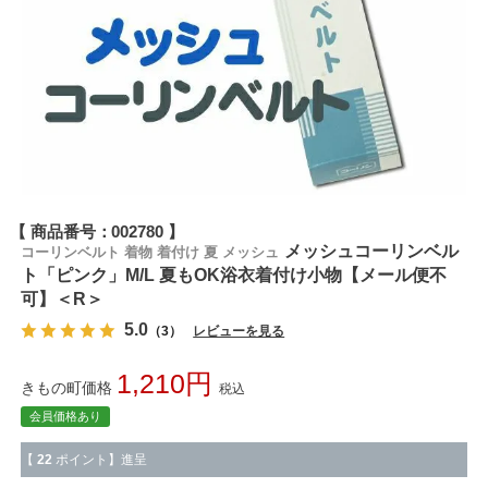
商品番号
002780
メッシュコーリンベル
コーリンベルト 着物 着付け 夏 メッシュ
ト「ピンク」M/L 夏もOK浴衣着付け小物【メール便不
可】＜R＞
5.0
（3）
レビューを見る
1,210
きもの町価格
税込
会員価格あり
【
22
ポイント】進呈