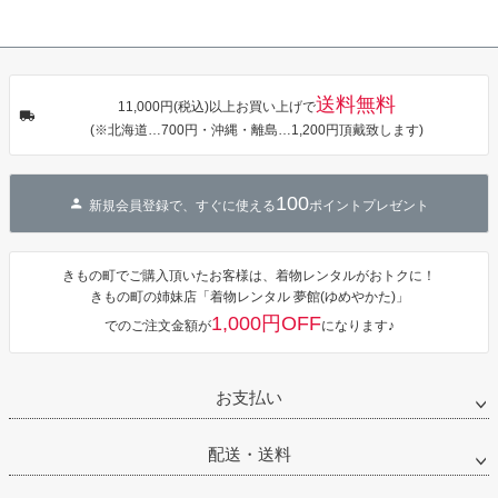
き作り帯 オビ
KIMONOMAC
KIMONOMAC
KIMONOMAC
シェ）「ラン
HI オリジナル
HI オリジナル
HI オリジナル
タン・夜の葉
【メール便不
【メール便不
【メール便不
音・金継ぎ・
可】
可】
可】
チューリッ
プ」Fサイズ
送料無料
カシュクール
11,000円(税込)以上お買い上げで
ワンピース 簡
(※北海道…700円・沖縄・離島…1,200円頂戴致します)
単着付け 大人
100
新規会員登録で、すぐに使える
ポイントプレゼント
きもの町でご購入頂いたお客様は、着物レンタルがおトクに！
きもの町の姉妹店「着物レンタル 夢館(ゆめやかた)」
1,000円OFF
でのご注文金額が
になります♪
お支払い
配送・送料