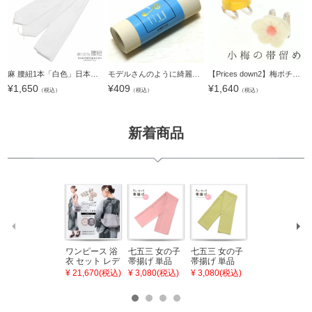
麻 腰紐1本「白色」日本製 着物の着付けに こしひも 麻100％ 【メール便対応可】＜R＞
モデルさんのように綺麗なお端折りを作る！秘密兵器・お端折り芯 着物 着付け 小物 お端折り 芯【メール便不可】＜H＞
【Prices down2】梅ポチ帯留め単品「べっ甲調、象牙調」洒落小物 着物、浴衣に 洒落もの 帯どめ 和装小物 【メール便不可】
¥
1,650
¥
409
¥
1,640
（税込）
（税込）
（税込）
新着商品
ワンピース 浴
七五三 女の子
七五三 女の子
七五三 7歳 女
衣 セット レデ
帯揚げ 単品
帯揚げ 単品
の子 丸ぐけ 帯
ィース 吸水速
「灰桃色」日
「若葉色」日
締め 単品「若
¥ 21,670(税込)
¥ 3,080(税込)
¥ 3,080(税込)
¥ 3,080(税込)
乾 ポリエステ
本製 7歳 女児
本製 7歳 女児
葉色」日本製
ル浴衣 浴衣2
七五三小物 お
七五三小物 お
帯締め 七五三
点セット（浴
びあげ 和装 着
びあげ 和装 着
小物 丸ぐけ紐
衣＋バッグ付
物
物
帯締め