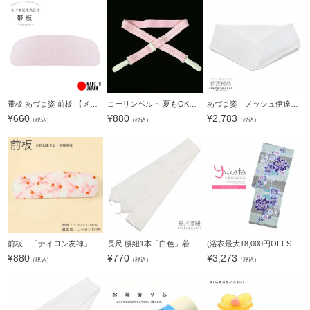
帯板 あづま姿 前板 【メール便不可】着付け小物 スタンダードタイプ＜R＞
コーリンベルト 夏もOK浴衣着付け小物【メール便不可】＜R＞
あづま姿 メッシュ伊達締め「白」M/L 夏もOK浴衣着付け小物 コーリン＜R＞
¥
660
¥
880
¥
2,783
（税込）
（税込）
（税込）
前板 「ナイロン友禅」【メール便不可】＜R＞
長尺 腰紐1本「白色」着付け小物 毛100％ こしひも モス腰紐 【メール便対応可】＜R＞
(浴衣最大18,000円OFFSALE8/13迄)【Prices down2】浴衣 レディース 単品 「ミント 牡丹と撫子」 フリーサイズ yukata 【メール便不可】
¥
880
¥
770
¥
3,273
（税込）
（税込）
（税込）