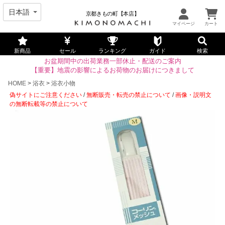
京都きもの町【本店】
新商品
セール
ランキング
ガイド
検索
お盆期間中の出荷業務一部休止・配送のご案内
【重要】地震の影響によるお荷物のお届けにつきまして
HOME
浴衣
浴衣小物
偽サイトにご注意ください
/
無断販売・転売の禁止について
/
画像・説明文
の無断転載等の禁止について