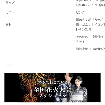
M/約30～58ｃｍ
サイズ
L/約40～78ｃｍ（
カラー
ピンク
留め具：ポリカーボネ
素材
織りゴム：ナイロン3
レタン20％
その他の 【着付け
うぞ！
和装小物 ＞ 着付け小
y10000un