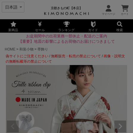
京都きもの町【本店】
新商品
セール
ランキング
ガイド
検索
お盆期間中の出荷業務一部休止・配送のご案内
【重要】地震の影響によるお荷物のお届けにつきまして
HOME
和装小物
帯飾り
偽サイトにご注意ください
/
無断販売・転売の禁止について
/
画像・説明文
の無断転載等の禁止について