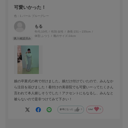
可愛いかった！
色：1.パール ブルーグレー
もる
年代:
10代
性別:
女性
身長:
151～155cm
体型:
ふつう
靴のサイズ:
24cm
娘の卒業式の袴で付けました。娘だけ付けていたので、みんなか
ら注目を浴びました！着付けの美容院でも可愛いーってたくさん
言われて本人嬉しそうでした！アクセントにもなるし、みんなと
被らないので是非つけてみて下さい！
参考になった
0
Like!
0