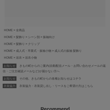
HOME
全商品
HOME
髪飾り
シーン別
振袖向け
HOME
髪飾り
クリップ
HOME
成人式・卒業式・振袖小物
成人式の振袖 髪飾り
HOME
浴衣
浴衣小物
お知らせ
きもの町からのご案内(自動配信メール・お問い合わせメールの返
信・ご注文確認メールなど)が届かない方へ
お知らせ
その他、きもの町からの各種お知らせはコチラ
衣装協力
衣装協力・衣装貸し出し・リースをご希望の方はこちら
Recommend