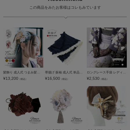
この商品をみたお客様はコレもみています
髪飾り 成人式 つまみ髪飾り Uピン 10点セット フラワーポット「ゴールドベージュ・ホワイトシルバー・ワインレッド ブーケ、蝶」日本製 振袖用髪飾り お花髪飾り 成人式 卒業式 結婚式 着物【メール便不可】
帯揚げ 振袖 成人式 単品「ツインプリーツ ネイビー×オフホワイト」日本製 帯揚 帯あげ おびあげ 和装小物 成人式 結婚式 振袖 振袖用帯揚げ 振袖小物【メール便不可】
ロングレース手袋 レディース 手袋 単品「ブラック・ホワイト」フラワーレース 女性 洒落小物 和装小物 着物 和装 洋装 和洋兼用 ウエディング ブライダル アクセサリー 披露宴 パーティー グローブ 和洋折衷【メー
¥
13,200
¥
16,500
¥
2,530
（税込）
（税込）
（税込）