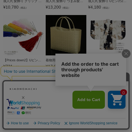
成人式 髪飾り クリップ 単品「チョコレート レザー調フラワー、リボン」日本製 振袖用髪飾り お花髪飾り 成人式 卒業式 結婚式 着物【メール便不可】
成人式 髪飾り つまみ髪飾り コーム 単品「パープルグレー ダリアと剣菊」 振袖用髪飾り お花髪飾り 成人式 卒業式 結婚式 着物【メール便不可】
成人式 髪飾り Uピンの2点セット「ゴールドベージュ・シルバーホワイト 透かしフラワー、リボン」日本製 振袖用髪飾り お花髪飾り 成人式 卒業式 結婚式 着物【メール便不可】
¥
10,780
¥
13,200
¥
4,180
（税込）
（税込）
（税込）
【Prices down2】Uピン髪飾り 単品 「タッセル 房飾り 全6色 赤・白・緑・桃・山吹・群青」 髪飾り 成人式、前撮り、結婚式の振袖に 七五三髪飾りにも レトロ 振袖髪飾り【メール便不可】ss2509wkk25
着物用和装手提げバッグ天溝大 お稽古バッグ オーダーメイド 日本製 ご希望の生地から製造いたします。【メール便対応不可】
二尺袖着物 単品 そしてゆめ「利休×鶯茶 菊に松」Fサイズ 日本製 お仕立て上がり 短丈 ショート丈 レディース 洗える着物 二尺袖 着物 袴に合わせて 卒業式 謝恩会【メール便不可】
¥
721
¥
17,600
¥
60,500
（税込）
（税込）
（税込）
新着商品
カートに入れる