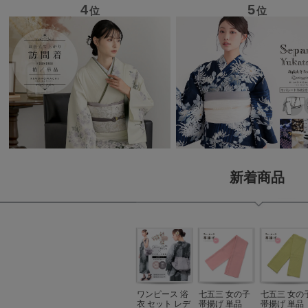
新着商品
ワンピース 浴
七五三 女の子
七五三 女の
衣 セット レデ
帯揚げ 単品
帯揚げ 単品