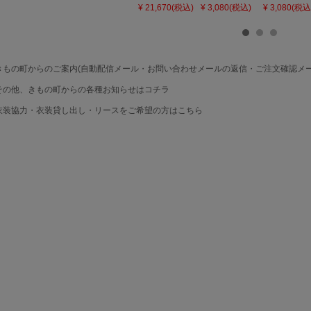
ィース 吸水速
「灰桃色」日
「若葉色」
¥ 21,670(税込)
¥ 3,080(税込)
¥ 3,080(税込
乾 ポリエステ
本製 7歳 女児
本製 7歳 女
ル浴衣 浴衣2
七五三小物 お
七五三小物 
点セット（浴
びあげ 和装 着
びあげ 和装 
衣＋バッグ付
物
物
き作り帯 オビ
KIMONOMAC
KIMONOMA
シェ）「ラン
HI オリジナル
HI オリジナ
もの町からのご案内(自動配信メール・お問い合わせメールの返信・ご注文確認メー
タン・夜の葉
【メール便不
【メール便
音・金継ぎ・
可】
可】
の他、きもの町からの各種お知らせはコチラ
チューリッ
プ」Fサイズ
装協力・衣装貸し出し・リースをご希望の方はこちら
カシュクール
ワンピース 簡
単着付け 大人