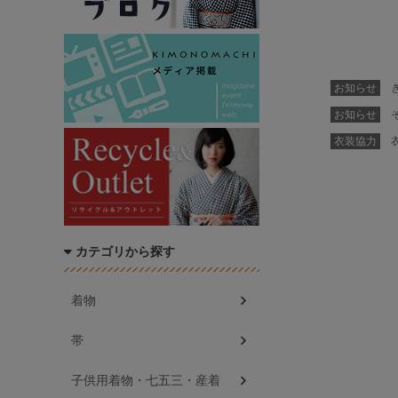
お知らせ
き
お知らせ
そ
衣装協力
衣
カテゴリから探す
着物
帯
子供用着物・七五三・産着