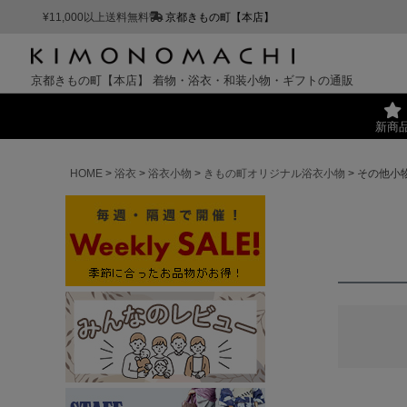
¥11,000以上送料無料
京都きもの町【本店】
京都きもの町【本店】
着物・浴衣・和装小物・ギフトの通販
新商
HOME
浴衣
浴衣小物
きもの町オリジナル浴衣小物
その他小