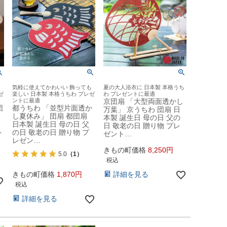
も
気軽に使えてかわいい 飾っても
夏の大人浴衣に 日本製 本格うち
ゼ
楽しい 日本製 本格うちわ プレゼ
わ プレゼントに最適
ントに最適
京団扇 「大型両面透かし
団
都うちわ 「並型片面透か
万葉」 京うちわ 団扇 日
し夏休み」 団扇 都団扇
本製 誕生日 母の日 父の
日本製 誕生日 母の日 父
日 敬老の日 贈り物 プレ
ト
の日 敬老の日 贈り物 プ
ゼント…
レゼン…
きもの町価格
8,250
5.0
（1）
税込
きもの町価格
1,870
詳細を見る
税込
詳細を見る