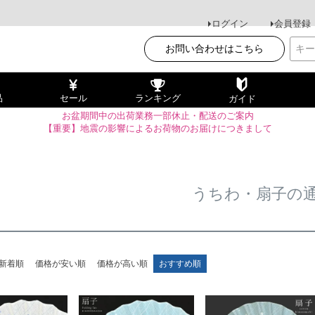
ログイン
会員登録
お問い合わせはこちら
品
セール
ランキング
ガイド
お盆期間中の出荷業務一部休止・配送のご案内
【重要】地震の影響によるお荷物のお届けにつきまして
うちわ・扇子の
新着順
価格が安い順
価格が高い順
おすすめ順