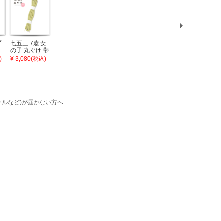
子
七五三 7歳 女
七五三 女の子
七五三 女の子
七五三 7歳 女
七五三 7歳 
の子 丸ぐけ 帯
しごき 単品
帯揚げ 単品
の子 丸ぐけ 帯
の子 丸ぐけ
日
締め 単品「若
「若葉色×白」
「赤色」日本
締め 単品「紅
締め 単品「
)
¥ 3,080(税込)
¥ 6,050(税込)
¥ 3,080(税込)
¥ 3,080(税込)
¥ 3,080(税込
児
葉色」日本製
日本製 7歳 女
製 7歳 女児 七
藤色」日本製
色」日本製 
お
帯締め 七五三
児 七五三小物
五三小物 おび
帯締め 七五三
締め 七五三
着
小物 丸ぐけ紐
志古貴 和装 着
あげ 和装 着物
小物 丸ぐけ紐
物 丸ぐけ紐
帯締め
物
KIMONOMAC
帯締め
締め
C
KIMONOMAC
KIMONOMAC
HI オリジナル
KIMONOMAC
KIMONOMA
ル
HI オリジナル
HI オリジナル
【メール便不
HI オリジナル
HI オリジナ
ルなど)が届かない方へ
不
【メール便不
【メール便不
可】
【メール便不
【メール便
可】
可】
可】
可】