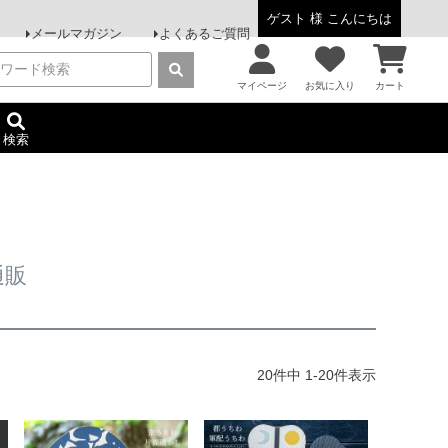
ゲスト 様 こんにちは
メールマガジン
よくあるご質問
マイページ
お気に入り
カート
検索
通販
20
件中
1
-
20
件表示