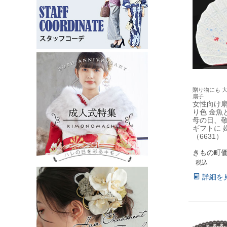
贈り物にも 
扇子
女性向け
り色 金魚
母の日、
ギフトに 
（6631）
きもの町
税込
詳細を