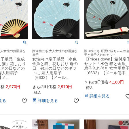
大人女性のお洒落な
贈り物にも 大人女性のお洒落な
贈り物にも 可愛い猫ちゃんの
扇子
子と扇子入れのセット
扇子単品「生成
女性向け扇子単品「水色
【Prices down】箱付扇
と猫」花しおり
金魚と猫」花しおり 母の
セット「水色 猫と金魚
敬老の日などの
日、敬老の日などのギフ
扇子入れ付き 女性用扇
婦人用扇子
トに 婦人用扇子
（6632）【メール便不
【メ…
（6632）【メール…
きもの町価格
4,180
価格
2,970
きもの町価格
2,970
税込
税込
詳細を見る
見る
詳細を見る