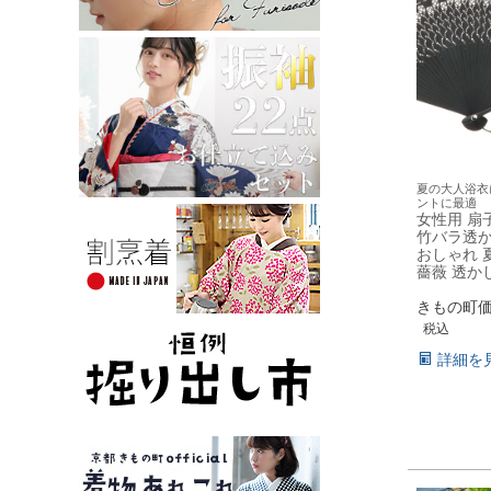
夏の大人浴衣
ントに最適
女性用 扇
竹バラ透かし
おしゃれ 
薔薇 透か
きもの町
税込
詳細を