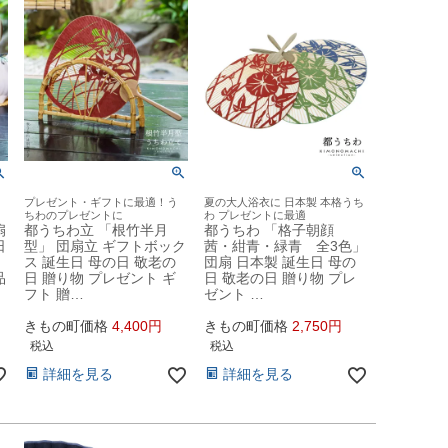
プレゼント・ギフトに最適！う
夏の大人浴衣に 日本製 本格うち
ちわのプレゼントに
わ プレゼントに最適
扇
都うちわ立 「根竹半月
都うちわ 「格子朝顔
日
型」 団扇立 ギフトボック
茜・紺青・緑青 全3色」
ス 誕生日 母の日 敬老の
団扇 日本製 誕生日 母の
品
日 贈り物 プレゼント ギ
日 敬老の日 贈り物 プレ
フト 贈…
ゼント …
きもの町価格
4,400
きもの町価格
2,750
税込
税込
詳細を見る
詳細を見る