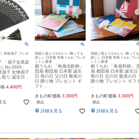
に 本格扇子 プレゼ
気軽に使えてかわいい 飾っても
気軽に使えてかわいい 飾って
楽しい 日本製 本格うちわ プレゼ
楽しい 日本製 本格うちわ プレ
子 「扇子女黒染
ントに最適
ントに最適
都うちわ 「角扇北欧柄」
都うちわ 「角扇和柄」 
No,5569」
団扇 都団扇 日本製 誕生
扇 都団扇 日本製 誕生日
夏扇子 女物扇子
日 母の日 父の日 敬老の
母の日 父の日 敬老の日
し彫り 誕生日…
日 贈り物 プレゼント ギ
贈り物 プレゼント ギフ
フト…
…
価格
4,400
きもの町価格
3,300
きもの町価格
3,300
見る
税込
税込
詳細を見る
詳細を見る