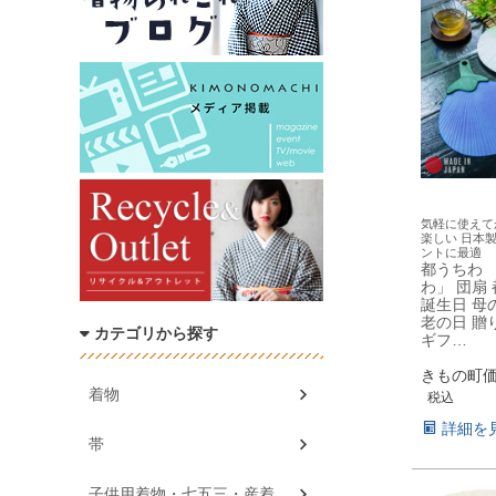
気軽に使えて
楽しい 日本製
ントに最適
都うちわ 
わ」 団扇
誕生日 母
老の日 贈
カテゴリから探す
ギフ…
きもの町
着物
税込
詳細を
帯
子供用着物・七五三・産着