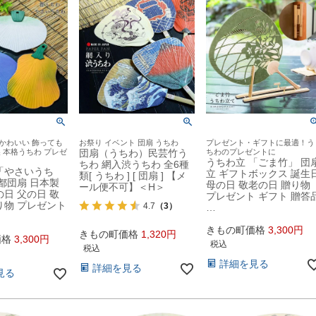
かわいい 飾っても
お祭り イベント 団扇 うちわ
プレゼント・ギフトに最適！う
 本格うちわ プレゼ
団扇（うちわ）民芸竹う
ちわのプレゼントに
うちわ立 「ごま竹」 団
ちわ 網入渋うちわ 全6種
「やさいうち
立 ギフトボックス 誕生
類[ うちわ ] [ 団扇 ] 【メ
 都団扇 日本製
母の日 敬老の日 贈り物
ール便不可】＜H＞
の日 父の日 敬
プレゼント ギフト 贈答
り物 プレゼント
4.7
（3）
…
きもの町価格
3,300
きもの町価格
1,320
価格
3,300
税込
税込
詳細を見る
詳細を見る
見る