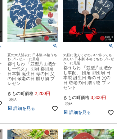
扇
夏の大人浴衣に 日本製 本格うち
気軽に使えてかわいい 飾っても
わ プレゼントに最適
楽しい 日本製 本格うちわ プレゼ
子
都うちわ 「並型片面透か
ントに最適
都うちわ 「並型片面透か
」
し千代女」 団扇 都団扇
し軍配」 団扇 都団扇 日
子
日本製 誕生日 母の日 父
本製 誕生日 母の日 父の
…
の日 敬老の日 贈り物 プ
日 敬老の日 贈り物 プレ
レゼン…
ゼント…
きもの町価格
2,200
きもの町価格
3,300
税込
税込
詳細を見る
詳細を見る