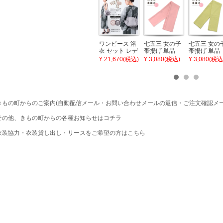
ワンピース 浴
七五三 女の子
七五三 女の
衣 セット レデ
帯揚げ 単品
帯揚げ 単品
ィース 吸水速
「灰桃色」日
「若葉色」
¥ 21,670(税込)
¥ 3,080(税込)
¥ 3,080(税込
乾 ポリエステ
本製 7歳 女児
本製 7歳 女
ル浴衣 浴衣2
七五三小物 お
七五三小物 
点セット（浴
びあげ 和装 着
びあげ 和装 
衣＋バッグ付
物
物
き作り帯 オビ
KIMONOMAC
KIMONOMA
シェ）「ラン
HI オリジナル
HI オリジナ
もの町からのご案内(自動配信メール・お問い合わせメールの返信・ご注文確認メー
タン・夜の葉
【メール便不
【メール便
音・金継ぎ・
可】
可】
の他、きもの町からの各種お知らせはコチラ
チューリッ
プ」Fサイズ
装協力・衣装貸し出し・リースをご希望の方はこちら
カシュクール
ワンピース 簡
単着付け 大人