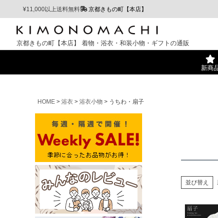
¥11,000以上送料無料
京都きもの町【本店】
京都きもの町【本店】
着物・浴衣・和装小物・ギフトの通販
新商
HOME
浴衣
浴衣小物
うちわ・扇子
並び替え