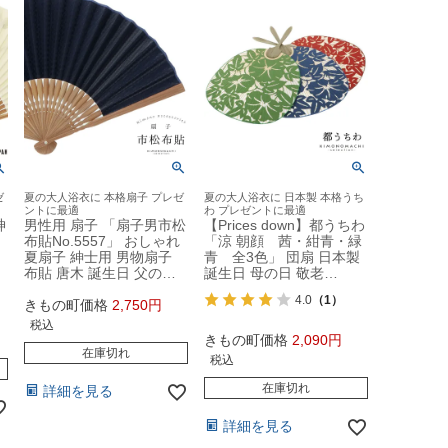
ゼ
夏の大人浴衣に 本格扇子 プレゼ
夏の大人浴衣に 日本製 本格うち
ントに最適
わ プレゼントに最適
神
男性用 扇子 「扇子男市松
【Prices down】都うちわ
布貼No.5557」 おしゃれ
「涼 朝顔 茜・紺青・緑
夏扇子 紳士用 男物扇子
青 全3色」 団扇 日本製
布貼 唐木 誕生日 父の…
誕生日 母の日 敬老…
4.0
（1）
きもの町価格
2,750
税込
きもの町価格
2,090
在庫切れ
税込
在庫切れ
詳細を見る
詳細を見る