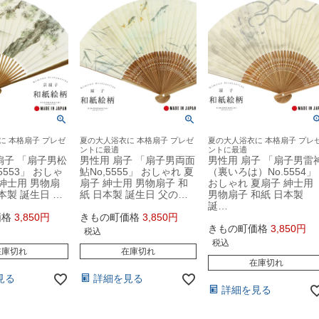
に 本格扇子 プレゼ
夏の大人浴衣に 本格扇子 プレゼ
夏の大人浴衣に 本格扇子 プレ
ントに最適
ントに最適
扇子 「扇子男松
男性用 扇子 「扇子男両面
男性用 扇子 「扇子男雷
5553」 おしゃ
鮎No,5555」 おしゃれ 夏
（裏いろは）No.5554」
 紳士用 男物扇
扇子 紳士用 男物扇子 和
おしゃれ 夏扇子 紳士用
本製 誕生日 …
紙 日本製 誕生日 父の…
男物扇子 和紙 日本製
誕…
価格
3,850
きもの町価格
3,850
きもの町価格
3,850
税込
税込
在庫切れ
在庫切れ
在庫切れ
見る
詳細を見る
詳細を見る