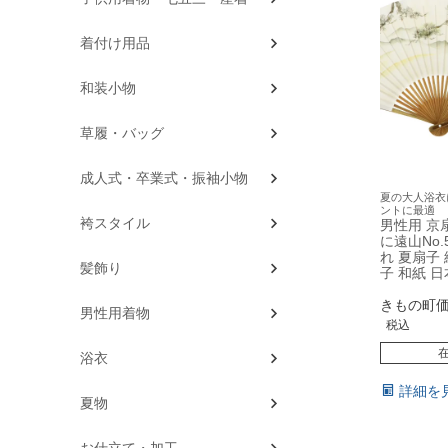
着付け用品
和装小物
草履・バッグ
成人式・卒業式・振袖小物
夏の大人浴衣
ントに最適
袴スタイル
男性用 京
に遠山No.
れ 夏扇子
髪飾り
子 和紙 日
きもの町
男性用着物
税込
浴衣
詳細を
夏物