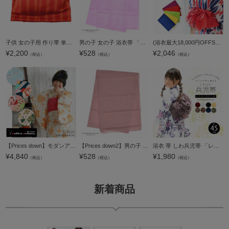
子供 女の子用 作り帯 単品「赤 ストライプ」浴衣帯 結び帯 付け帯【メール便不可】
男の子 女の子 浴衣帯 「桃色 無地」 兵児帯 男児浴衣帯 女児浴衣帯 キッズ 子供 【メール便不可】
(浴衣最大18,000円OFFSALE8/13迄)浴衣 帯 兵児帯 「イエロー・レッド・パープル・グリーン・ブルー 全5色」 日本製 へこ帯 大人 レディース 女性用 浴衣帯 KIMONOMACHI 兵児帯単品 京都きもの町オリジナル 【メール
¥
2,200
¥
528
¥
2,046
（税込）
（税込）
（税込）
【Prices down】モダンアンテナ浴衣単品「キッズ100cm」こども浴衣 キッズ浴衣 ブランド浴衣 子供【メール便不可】＜H＞
【Prices down2】男の子 女の子 浴衣帯 「茶色 無地」 兵児帯 男児浴衣帯 女児浴衣帯 キッズ 子供 【メール便不可】
浴衣 帯 しわ兵児帯 「レッド・ホワイト・ブラック・イエロー・ベージュグレー・アーモンド・ネイビー・グリーン 全8色」 大人 へこ帯 レディース 女性用 浴衣帯 兵児帯単品 ふわくしゅ兵児帯 ふわふわ帯 京都きも
¥
4,840
¥
528
¥
1,980
（税込）
（税込）
（税込）
新着商品