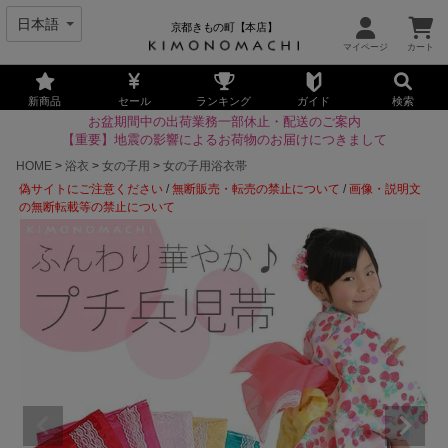
京都きもの町【本店】
新商品
セール
ランキング
ガイド
検索
お盆期間中の出荷業務一部休止・配送のご案内
【重要】地震の影響によるお荷物のお届けにつきまして
HOME
浴衣
女の子用
女の子用浴衣帯
偽サイトにご注意ください
/
無断販売・転売の禁止について
/
画像・説明文
の無断転載等の禁止について