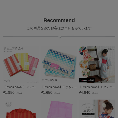
Recommend
この商品をみたお客様はコレもみています
【Prices down2】ジュニア浴衣帯「レッド、キイロ、ピンクの全3色」ジュニア 女の子浴衣帯 へこ帯 日本製 兵児帯 【メール便対応可】 女児ss2512kkd40
【Prices down】子どもメゾピアノ「ブルーチェック」 女児浴衣帯 女の子
【Prices down】モダンアンテナ浴衣単品「キッズ120cm」こども浴衣 キッズ浴衣 ブランド浴衣 子供【メール便不可】＜H＞
¥
1,980
¥
1,650
¥
4,840
（税込）
（税込）
（税込）