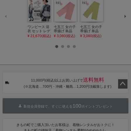
ワンピース 浴
七五三 女の子
七五三 女の子
七五三 7歳 女
衣 セット レデ
帯揚げ 単品
帯揚げ 単品
の子 丸ぐけ 帯
ィース 吸水速
「灰桃色」日
「若葉色」日
締め 単品「若
¥ 21,670(税込)
¥ 3,080(税込)
¥ 3,080(税込)
¥ 3,080(税込)
乾 ポリエステ
本製 7歳 女児
本製 7歳 女児
葉色」日本製
ル浴衣 浴衣2
七五三小物 お
七五三小物 お
帯締め 七五三
点セット（浴
びあげ 和装 着
びあげ 和装 着
小物 丸ぐけ紐
衣＋バッグ付
物
物
帯締め
き作り帯 オビ
KIMONOMAC
KIMONOMAC
KIMONOMAC
シェ）「ラン
HI オリジナル
HI オリジナル
HI オリジナル
タン・夜の葉
【メール便不
【メール便不
【メール便不
音・金継ぎ・
可】
可】
可】
チューリッ
プ」Fサイズ
送料無料
カシュクール
11,000円(税込)以上お買い上げで
ワンピース 簡
(※北海道…700円・沖縄・離島…1,200円頂戴致します)
単着付け 大人
ペー
ジト
ップ
100
新規会員登録で、すぐに使える
ポイントプレゼント
へ
きもの町でご購入頂いたお客様は、着物レンタルがおトクに！
きもの町の姉妹店「着物レンタル 夢館(ゆめやかた)」