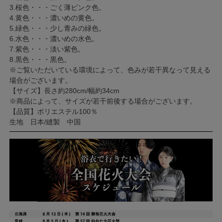
3.桜色・・・ごく薄ピンク色。
4.黄色・・・濃いめの黄色。
5.緑色・・・少し青みの緑色。
6.水色・・・濃いめの水色。
7.紫色・・・淡い紫色。
8.黒色・・・黒色。
※ご覧いただいている環境によって、色みが若干異なって見える
場合がございます。
【サイズ】長さ約280cm/幅約34cm
※商品によって、サイズが若干前後する場合がございます。
【品質】ポリエステル100％
生地 日本/縫製 中国