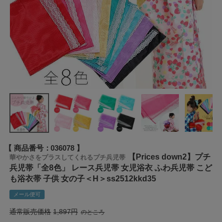
商品番号
036078
【Prices down2】プチ
華やかさをプラスしてくれるプチ兵児帯
兵児帯「全8色」 レース兵児帯 女児浴衣 ふわ兵児帯 こど
も浴衣帯 子供 女の子＜H＞ss2512kkd35
メール便可
通常販売価格
1,897
のところ