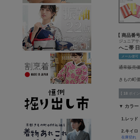
商品番
ジュニアサ
へこ帯 日
メール便可
通常販売
きもの町
【
18
ポイン
カラー
1.レッド
2.キイロ
在庫切れ