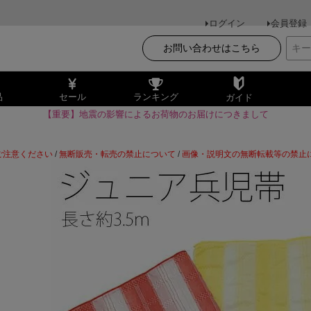
ログイン
会員登録
お問い合わせはこちら
品
セール
ランキング
ガイド
【重要】地震の影響によるお荷物のお届けにつきまして
ご注意ください
/
無断販売・転売の禁止について
/
画像・説明文の無断転載等の禁止