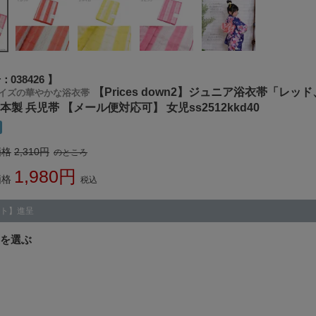
号
038426
【Prices down2】ジュニア浴衣帯「
イズの華やかな浴衣帯
本製 兵児帯 【メール便対応可】 女児ss2512kkd40
価格
2,310
のところ
1,980
価格
税込
ト】進呈