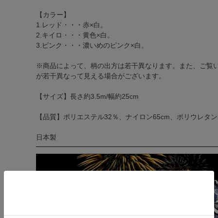
【カラー】
1.レッド・・・赤×白。
2.キイロ・・・黄色×白。
3.ピンク・・・濃いめのピンク×白。
※商品によって、柄の出方は若干異なります。また、ご覧
が若干異なって見える場合がございます。
【サイズ】長さ約3.5m/幅約25cm
【品質】ポリエステル32％、ナイロン65cm、ポリウレタン
日本製