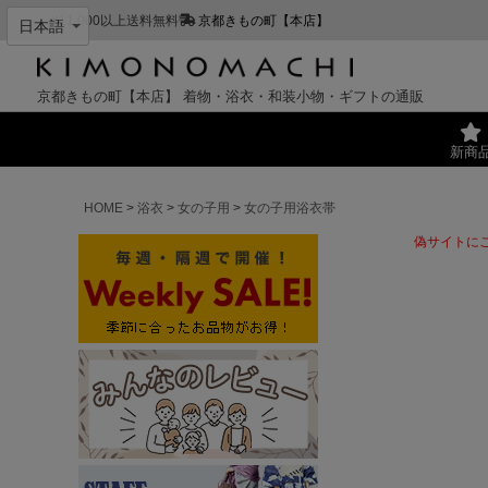
¥11,000以上送料無料
京都きもの町【本店】
京都きもの町【本店】
着物・浴衣・和装小物・ギフトの通販
新商
HOME
浴衣
女の子用
女の子用浴衣帯
偽サイトに