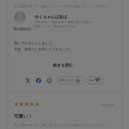
色：120cm
サイズ：dあじさいシャドウブルーdあじさいシャドウブルー
ゆくちゃんばあば
年代:
50代
性別:
女性
身長:
156～160cm
体型:
ふつう
靴のサイズ:
24cm
孫にプレゼントしました。
早速、夏祭りに着用してくれました。
遠方に嫁に行った娘が、どうにか、簡単に着せることが、できた
続きを読む
ようです。
孫の浴衣姿かわいすぎです。❤️
参考になった
0
Like!
0
2025.9.22
可愛い！
色：130cm
サイズ：dあじさいシャドウブルーdあじさいシャドウブルー