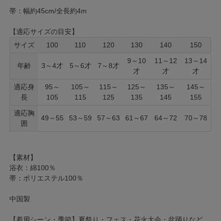
帯：幅約45cm/全長約4m
【適応サイズの目安】
サイズ
100
110
120
130
140
150
9～10
11～12
13～14
年齢
3～4才
5～6才
7～8才
才
才
才
適応身
95～
105～
115～
125～
135～
145～
長
105
115
125
135
145
155
適応胸
49～55
53～59
57～63
61～67
64～72
70～78
囲
【素材】
浴衣：綿100％
帯：ポリエステル100％
中国製
【着用シーン・季節】夏祭り・フェス・花火大会・盆踊りなど、