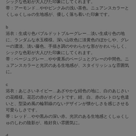
シックな色彩が大人びた印象にしてくれます。
帯：アーモンド…ややピンクみの浅い茶色。ニュアンスカラーと
くしゅくしゅの生地感が、優しく落ち着いた印象です。
b
浴衣：生成り色バブルドットブルーグレー…淡い生成り色の地
に、ランダムな水玉模様。深い山吹色に淡黄色のぼかしや、グレ
ーの濃淡、淡い藤色。手描き調のやわらかな形がかわいらしく、
シックな色彩が大人びた印象にしてくれます。
帯：ベージュグレー…やや黄系のベージュとグレーの中間色。ニ
ュアンスカラーと光沢のある生地感が、スタイリッシュな雰囲気
に。
c
浴衣：あじさいネイビー…あざやかな紺色の地に、白のあじさい
の花模様。花芯の赤がポイントです。紺、白、赤のレトロな色遣
いと、型染め風の輪郭線のないデザインが懐かしさを感じさせる
可愛らしさです。
帯：レッド…やや黒みの深い赤。光沢のある生地感とくしゅくし
ゅのしわの陰影が、格好良い雰囲気に。
d