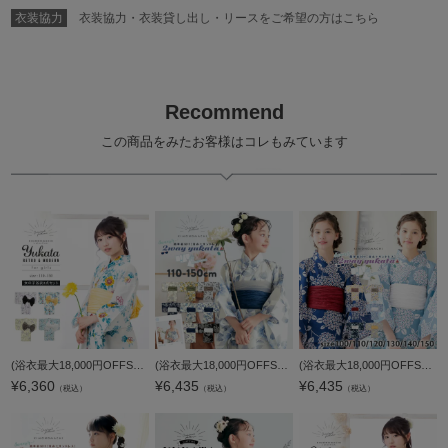
衣装協力
衣装協力・衣装貸し出し・リースをご希望の方はこちら
Recommend
この商品をみたお客様はコレもみています
(浴衣最大18,000円OFFSALE8/13迄)浴衣 子供 女の子 子供浴衣セット（浴衣＋帯） 浴衣2点セット「秋草の縞・露芝に椿・アネモネ・百合」全4柄 110cm/120cm/130cm/140cm/150cm こども 子ども キッズ ジュニア ゆかた
(浴衣最大18,000円OFFSALE8/13迄)浴衣 子供 女の子 セパレート ワンピース 子供浴衣セット（サンドレス＋上着＋帯）「糸菊に菊花紋・向日葵・雪輪に花の丸・秋草に虫かご」110cm/120cm/130cm/140cm/150cm KIMONOMACH
(浴衣最大18,000円OFFSALE8/13迄)浴衣 子供 女の子 セパレート ワンピース 子供浴衣セット（サンドレス＋上着＋帯） 「バブルドット・あじさい 全4柄」100cm/110cm/120cm/130cm/140cm/150cm 6サイズ KIMONOMACHIオ
¥
6,360
¥
6,435
¥
6,435
（税込）
（税込）
（税込）