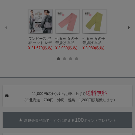
ワンピース 浴
七五三 女の子
七五三 女の子
七五三 7歳 女
衣 セット レデ
帯揚げ 単品
帯揚げ 単品
の子 丸ぐけ 帯
ィース 吸水速
「灰桃色」日
「若葉色」日
締め 単品「若
¥ 21,670(税込)
¥ 3,080(税込)
¥ 3,080(税込)
¥ 3,080(税込)
乾 ポリエステ
本製 7歳 女児
本製 7歳 女児
葉色」日本製
ル浴衣 浴衣2
七五三小物 お
七五三小物 お
帯締め 七五三
点セット（浴
びあげ 和装 着
びあげ 和装 着
小物 丸ぐけ紐
衣＋バッグ付
物
物
帯締め
き作り帯 オビ
KIMONOMAC
KIMONOMAC
KIMONOMAC
シェ）「ラン
HI オリジナル
HI オリジナル
HI オリジナル
タン・夜の葉
【メール便不
【メール便不
【メール便不
音・金継ぎ・
可】
可】
可】
チューリッ
プ」Fサイズ
送料無料
カシュクール
11,000円(税込)以上お買い上げで
ワンピース 簡
(※北海道…700円・沖縄・離島…1,200円頂戴致します)
単着付け 大人
100
新規会員登録で、すぐに使える
ポイントプレゼント