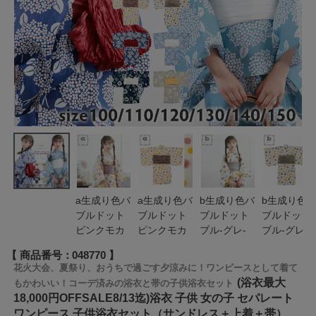
a生成り色バ
a生成り色バ
b生成り色バ
b生成り色
ブルドット
ブルドット
ブルドット
ブルドット
ピンクモカ
ピンクモカ
ブル-グレ-
ブル-グレ-
商品番号
048770
花火大会、夏祭り、おうちで過ごす夕涼みに！ワンピースとして着て
(浴衣最大
もかわいい！コーデ済みの浴衣と帯の子供浴衣セット
18,000円OFFSALE8/13迄)浴衣 子供 女の子 セパレート
ワンピース 子供浴衣セット（サンドレス＋上着＋帯）