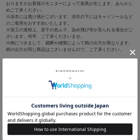
おりますがお客様のモニターによって差異が生じます。あらかじ
めご了承ください。
※浴衣には透け感がございます。浴衣の下にはキャミソールなど
のご着用をおすすめいたします。
※加工の過程上、若干の色ムラ、染め飛び等が見られる場合がご
ざいます。何卒、ご了承くださいませ。
※柄につきまして、裁断や縫製によって柄の出方が異なります。
柄の出方が同じ商品はございませんので、ご了承ください。
◇同じ柄のレディース用二部式浴衣もございます！お揃いコーデ
も！◇
◇女の子浴衣セット他にも色々◇