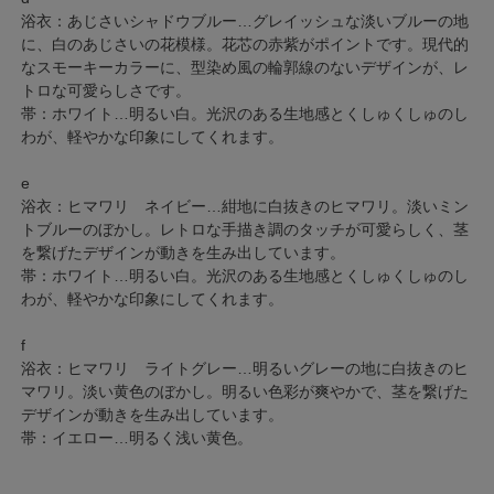
浴衣：あじさいシャドウブルー…グレイッシュな淡いブルーの地
に、白のあじさいの花模様。花芯の赤紫がポイントです。現代的
なスモーキーカラーに、型染め風の輪郭線のないデザインが、レ
トロな可愛らしさです。
帯：ホワイト…明るい白。光沢のある生地感とくしゅくしゅのし
わが、軽やかな印象にしてくれます。
e
浴衣：ヒマワリ ネイビー…紺地に白抜きのヒマワリ。淡いミン
トブルーのぼかし。レトロな手描き調のタッチが可愛らしく、茎
を繋げたデザインが動きを生み出しています。
帯：ホワイト…明るい白。光沢のある生地感とくしゅくしゅのし
わが、軽やかな印象にしてくれます。
f
浴衣：ヒマワリ ライトグレー…明るいグレーの地に白抜きのヒ
マワリ。淡い黄色のぼかし。明るい色彩が爽やかで、茎を繋げた
デザインが動きを生み出しています。
帯：イエロー…明るく浅い黄色。