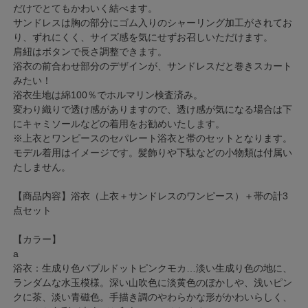
だけでとてもかわいく結べます。
サンドレスは胸の部分にゴム入りのシャーリング加工がされてお
り、ずれにくく、サイズ感を気にせずお召しいただけます。
肩紐はボタンで長さ調整できます。
浴衣の前合わせ部分のデザインが、サンドレスだと巻きスカート
みたい！
浴衣生地は綿100％でホルマリン検査済み。
変わり織りで透け感がありますので、透け感が気になる場合は下
にキャミソールなどの着用をお勧めいたします。
※上衣とワンピースのセパレート浴衣と帯のセットとなります。
モデル着用はイメージです。髪飾りや下駄などの小物類は付属い
たしません。
【商品内容】浴衣（上衣＋サンドレスのワンピース）＋帯の計3
点セット
【カラー】
a
浴衣：生成り色バブルドットピンクモカ…淡い生成り色の地に、
ランダムな水玉模様。深い山吹色に淡黄色のぼかしや、浅いピン
クに茶、淡い青磁色。手描き調のやわらかな形がかわいらしく、