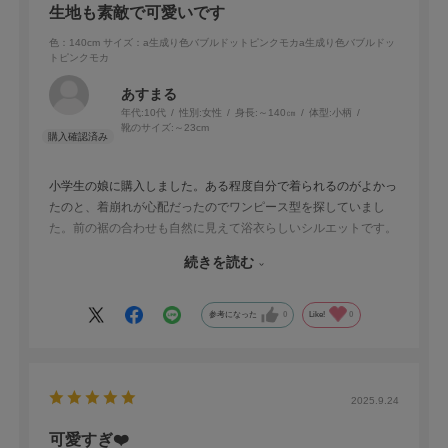
生地も素敵で可愛いです
色：140cm
サイズ：a生成り色バブルドットピンクモカa生成り色バブルドッ
トピンクモカ
あすまる
年代:
10代
性別:
女性
身長:
～140㎝
体型:
小柄
靴のサイズ:
～23cm
小学生の娘に購入しました。ある程度自分で着られるのがよかっ
たのと、着崩れが心配だったのでワンピース型を探していまし
た。前の裾の合わせも自然に見えて浴衣らしいシルエットです。
ワンピースの胸元シャーリングが結構タイトでふっくらさんには
続きを読む
きついかもしれませんが、細身の娘でもずり落ちなくていいで
す。生地はシャリっとした感じもあり柄も可愛いですが、淡い色
なのもあって透けます。下にインナーパンツあった方が良さそう
参考になった
0
Like!
0
です。
帯も使いやすいです。セットの色も素敵ですが、欲張りを言えば
色が選べたらいいのになーと思いました。
子どもが気楽に着られて、浴衣らしさも損なわない形なので、と
2025.9.24
ても気に入りました。
可愛すぎ❤️