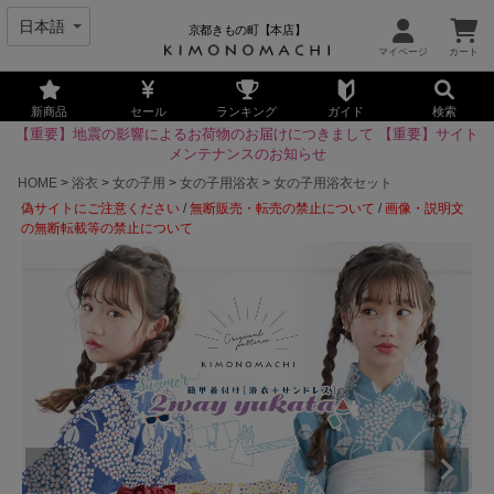
京都きもの町【本店】
新商品
セール
ランキング
ガイド
検索
【重要】地震の影響によるお荷物のお届けにつきまして
【重要】サイト
メンテナンスのお知らせ
HOME
浴衣
女の子用
女の子用浴衣
女の子用浴衣セット
偽サイトにご注意ください
/
無断販売・転売の禁止について
/
画像・説明文
の無断転載等の禁止について