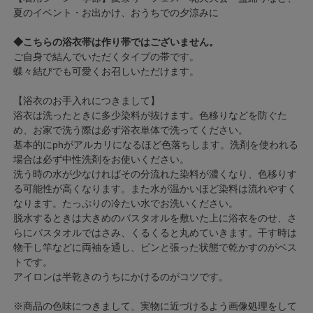
夏のイベント・お出かけ、おうちでの夕涼みに
◆こちらの浴衣帯は作り帯ではございません。
ご自身で結んでいただくタイプの帯です。
蝶々結びでも可愛くお召しいただけます。
【浴衣のお手入れにつきまして】
浴衣は洗ったときに多少染料が抜けます。色移りなどを防ぐた
め、お家で洗う際は必ず浴衣単体で洗ってください。
基本的にphがアルカリになるほど色落ちします。洗剤を使われる
場合は必ず中性洗剤をお使いください。
洗う時の水が少なければその分流れた染料が濃くなり、色移りす
る可能性が高くなります。また水が温かいほど染料は流れやすく
なります。たっぷりの冷たい水でお洗いください。
脱水するときは大きめのバスタオルを敷いた上に浴衣をのせ、さ
らにバスタオルではさみ、くるくると丸めていきます。干す時は
物干し竿などに両袖を通し、ピンと張った状態で乾かすのがベス
トです。
アイロンは半乾きのうちにかけるのがコツです。
※商品の色味につきまして、実物に近づけるよう画像処理をして