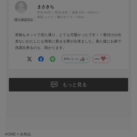
まさきち
年代:
40代
性別:
女性
身長:
151～155cm
体型:
ふつう
靴のサイズ:
～23cm
実物もネットで見た通り、とても可愛かったです！！着付けが出
来ないわたしにも簡単に着せる事が出来ました。着た後にお家で
洗濯出来るのも、助かります。
参考になった
0
Like!
0
もっと見る
HOME
全商品