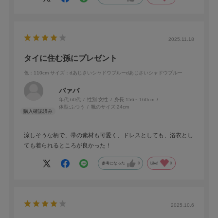
2025.11.18
タイに住む孫にプレゼント
色：110cm
サイズ：dあじさいシャドウブルーdあじさいシャドウブルー
バァバ
年代:
60代
性別:
女性
身長:
156～160cm
体型:
ふつう
靴のサイズ:
24cm
涼しそうな柄で、帯の素材も可愛く、ドレスとしても、浴衣とし
ても着られるところが良かった！
参考になった
0
Like!
0
2025.10.6