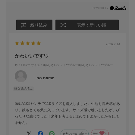
絞り込み
表示：新しい順
2026.7.14
かわいいです♡
色：110cm
サイズ：dあじさいシャドウブルーdあじさいシャドウブルー
no name
5歳の105センチで110サイズを購入しました。生地も高級感があ
り、娘もとても気に入っています。サイズ感で迷いましたが、ぴ
ったりな感じでした！来年も考えると120でもよかったかもしれ
ません。
参考になった
0
Like!
0