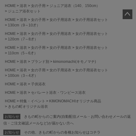
HOME
浴衣
女の子用
ジュニア浴衣（140、150cm）
ジュニア浴衣セット
HOME
浴衣
女の子用
女の子用浴衣
女の子用浴衣セット
ペー
130cm（9～10才）
ジト
HOME
浴衣
女の子用
女の子用浴衣
女の子用浴衣セット
ップ
120cm（7～8才）
へ
HOME
浴衣
女の子用
女の子用浴衣
女の子用浴衣セット
110cm（5～6才）
HOME
浴衣
ブランド別
kimonomachi(キモノマチ)
HOME
浴衣
女の子用
女の子用浴衣
女の子用浴衣セット
100cm（3～4才）
HOME
浴衣
子供浴衣
HOME
浴衣
セパレート浴衣・ワンピース浴衣
HOME
特集・イベント
KIMONOMACHIオリジナル商品
きもの町オリジナル浴衣
お知らせ
きもの町からのご案内(自動配信メール・お問い合わせメールの返
信・ご注文確認メールなど)が届かない方へ
お知らせ
その他、きもの町からの各種お知らせはコチラ