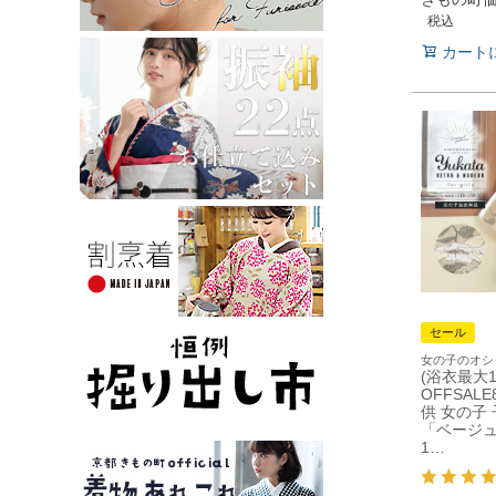
税込
カート
セール
女の子のオシ
(浴衣最大1
OFFSALE
供 女の子
「ベージ
1…