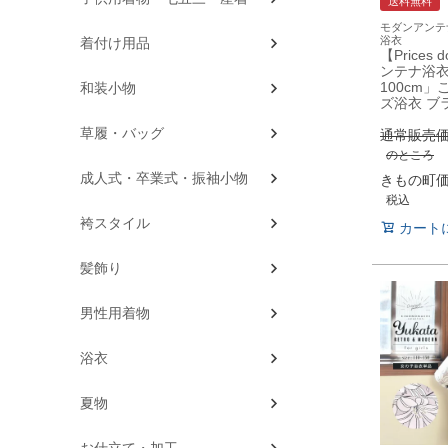
送料無料
モダンアンテ
浴衣
着付け用品
【Prices
ンテナ浴
100cm
和装小物
ズ浴衣 ブ
草履・バッグ
通常販売
のところ
成人式・卒業式・振袖小物
きもの町
税込
袴スタイル
カート
髪飾り
男性用着物
浴衣
夏物