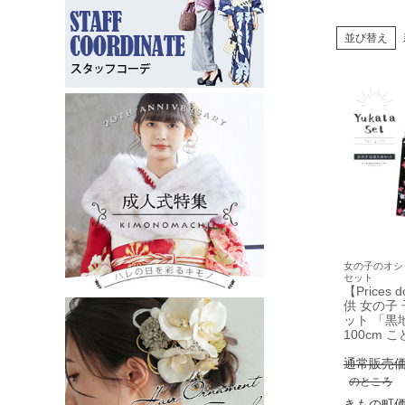
並び替え
女の子のオシ
セット
【Prices
供 女の子
ット 「黒
100cm 
通常販売
のところ
きもの町