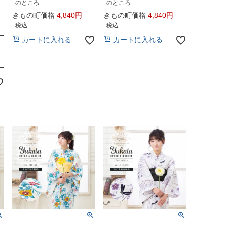
のところ
のところ
きもの町価格
4,840
きもの町価格
4,840
税込
税込
カートに入れる
カートに入れる