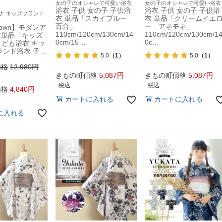
女の子のオシャレで可愛い浴衣
女の子のオシャレで可愛い浴衣
浴衣 子供 女の子 子供浴
浴衣 子供 女の子 子供浴
ナ キッズブランド
衣 単品「スカイブルー
衣 単品「クリームイエ
百合」
ー アネモネ」
 down】モダンア
110cm/120cm/130cm/14
110cm/120cm/130cm/1
衣単品「キッズ
0cm/15…
0c…
」こども浴衣 キッ
ランド浴衣 子…
5.0
（1）
5.0
（1）
価格
12,980
きもの町価格
5,087
きもの町価格
5,087
税込
税込
価格
4,840
カートに入れる
カートに入れる
に入れる