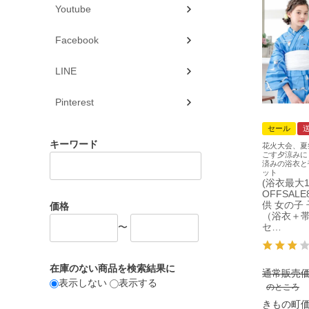
Youtube
Facebook
LINE
Pinterest
セール
キーワード
花火大会、夏
ごす夕涼みに
済みの浴衣と
ット
(浴衣最大1
OFFSALE
供 女の子
価格
（浴衣＋帯
セ…
〜
在庫のない商品を検索結果に
通常販売
表示しない
表示する
のところ
きもの町