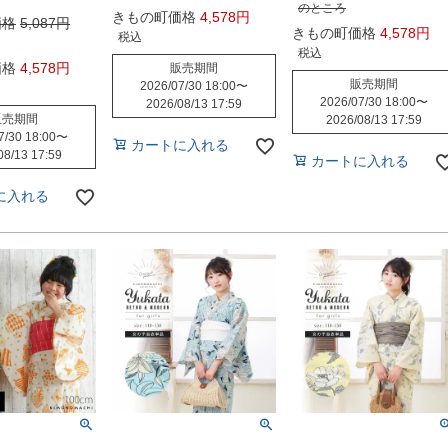
のところ
きもの町価格
4,578
価格
5,087
きもの町価格
4,578
税込
税込
価格
4,578
販売期間
販売期間
2026/07/30 18:00
〜
2026/07/30 18:00
〜
2026/08/13 17:59
販売期間
2026/08/13 17:59
7/30 18:00
〜
カートに入れる
08/13 17:59
カートに入れる
に入れる