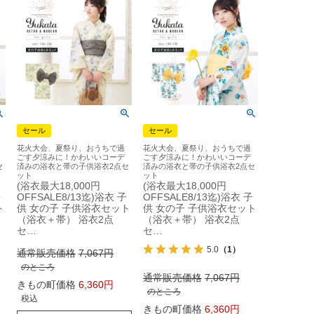
セール
セール
花火大会、夏祭り、おうちで過
花火大会、夏祭り、おうちで過
ごす夕涼みに！かわいいコーデ
ごす夕涼みに！かわいいコーデ
セ
済みの浴衣と帯の子供浴衣2点セ
済みの浴衣と帯の子供浴衣2点セ
ット
ット
(浴衣最大18,000円
(浴衣最大18,000円
子
OFFSALE8/13迄)浴衣 子
OFFSALE8/13迄)浴衣 子
ト
供 女の子 子供浴衣セット
供 女の子 子供浴衣セット
（浴衣＋帯） 浴衣2点
（浴衣＋帯） 浴衣2点
セ…
セ…
5.0
（1）
通常販売価格
7,067
のところ
通常販売価格
7,067
きもの町価格
6,360
のところ
税込
きもの町価格
6,360