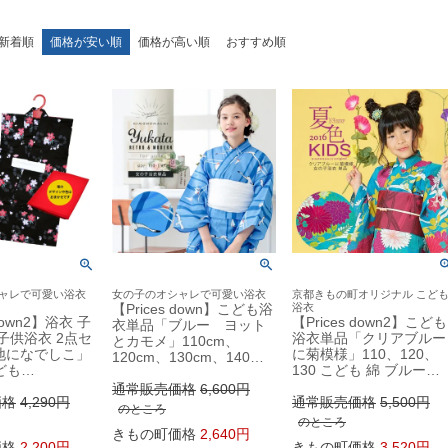
新着順
価格が安い順
価格が高い順
おすすめ順
ャレで可愛い浴衣
女の子のオシャレで可愛い浴衣
京都きもの町オリジナル こど
【Prices down】こども浴
浴衣
 down2】浴衣 子
【Prices down2】こども
衣単品「ブルー ヨット
 子供浴衣 2点セ
浴衣単品「クリアブルー
とカモメ」110cm、
地になでしこ」
に菊模様」110、120、
120cm、130cm、140…
こども…
130 こども 綿 ブルー…
通常販売価格
6,600
価格
4,290
通常販売価格
5,500
のところ
のところ
きもの町価格
2,640
価格
2,200
きもの町価格
3,520