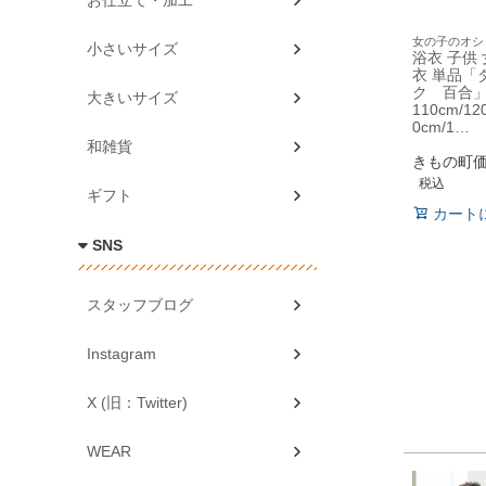
お仕立て・加工
女の子のオシ
小さいサイズ
浴衣 子供
衣 単品「
ク 百合
大きいサイズ
110cm/12
0cm/1…
和雑貨
きもの町
税込
ギフト
カート
SNS
スタッフブログ
Instagram
X (旧：Twitter)
WEAR