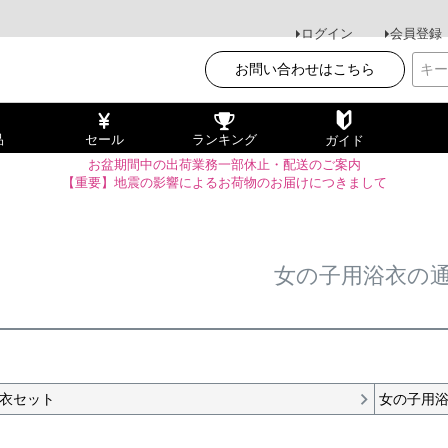
ログイン
会員登録
お問い合わせはこちら
品
セール
ランキング
ガイド
お盆期間中の出荷業務一部休止・配送のご案内
【重要】地震の影響によるお荷物のお届けにつきまして
女の子用浴衣の
衣セット
女の子用