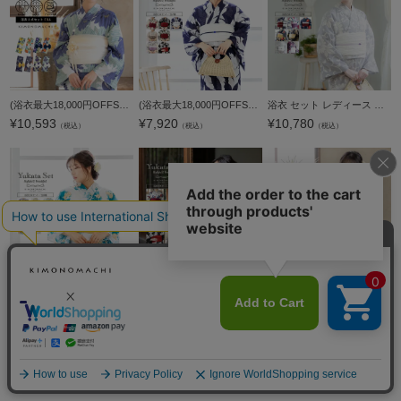
(浴衣最大18,000円OFFSALE8/13迄)浴衣 セット レディース浴衣 2点セット（ポリエステル浴衣＋しわ兵児帯)「ポピー・朝顔・花火菊・ダリア」F/LL 吸水速乾 ポリ浴衣 個性的 花火大会 夏祭り 女性浴衣 女性ゆかた 夏着
(浴衣最大18,000円OFFSALE8/13迄)浴衣 セット レディース 浴衣としわ兵児帯の2点セット「椿、縞短冊、オーガスタリーフ、連菊、百合」Fサイズ 綿浴衣 プレタ浴衣 お仕立て上がり浴衣 大人浴衣 女性用 女性浴衣 ゆか
浴衣 セット レディース 浴衣としわ兵児帯の2点セット「スイートリリー：よろけ縞に椿、朝顔矢絣、小輪ひまわり、菊唐草、紫陽花つばめ」Fサイズ 綿浴衣 プレタ浴衣 お仕立て上がり浴衣 大人浴衣 女性用 女性浴衣 ゆ
¥
10,593
¥
7,920
¥
10,780
（税込）
（税込）
（税込）
(浴衣最大18,000円OFFSALE8/13迄)浴衣 セット レディース 浴衣としわ兵児帯の2点セット「待宵草、アネモネ、くすみ菊、露芝に椿、菊に秋草、細縞に菊」Fサイズ 綿浴衣 プレタ浴衣 お仕立て上がり浴衣 大人浴衣 女性
(浴衣最大18,000円OFFSALE8/13迄)コスパ最強！安くて可愛い お手頃価格 高見え浴衣3点セット（浴衣＋帯＋おまかせ下駄） レディース「梅、丸菊、鉄線、黒百合、細縞に菊」大人柄 可愛い系 カジュアル レトロモダン
(浴衣最大18,000円OFFSALE8/13迄)浴衣セット レディース 浴衣としわ兵児帯の2点セット「檸檬・白百合・金魚・万年青」きもの町オリジナル 綿浴衣 プレタ お仕立て上がり 大人 可愛い 個性的 レトロモダン 女性用 女
¥
7,920
¥
8,682
¥
8,415
（税込）
（税込）
（税込）
カートに入れる
新着商品