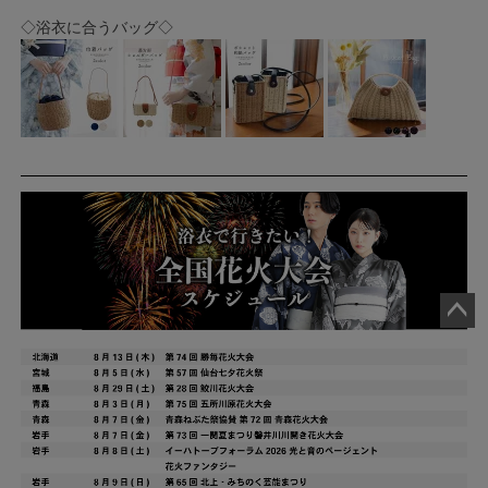
◇浴衣に合うバッグ◇
ペー
ジト
ップ
へ