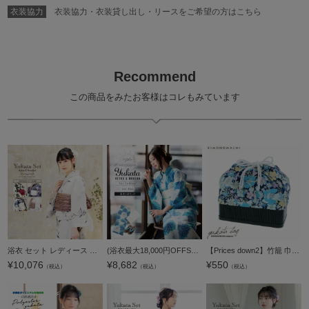
衣装協力
衣装協力・衣装貸し出し・リースをご希望の方はこちら
Recommend
この商品をみたお客様はコレもみています
浴衣 セット レディース 大人 浴衣セット 浴衣3点セット（浴衣＋帯＋下駄）「椿・うちわ・百合と秋草・細縞に菊」Fサイズ 綿浴衣 大人柄 個性的 レトロモダン 花火大会 夏祭り 女性用浴衣 女性浴衣 ゆかた yukata【
(浴衣最大18,000円OFFSALE8/13迄)浴衣 セット レディース 大人 浴衣セット 浴衣3点セット（浴衣＋帯+下駄）「ブルー丸菊＋単衣帯」花火大会 夏祭り 女性用 女性浴衣 ゆかた【メール便不可】
【Prices down2】竹籠 巾着単品「ネイビー フラワーガーデン」京都きもの町 浴衣巾着 巾着バッグ 夏祭り、花火大会に 【メール便不可】
¥
10,076
¥
8,682
¥
550
（税込）
（税込）
（税込）