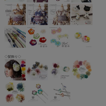
◇髪飾り◇