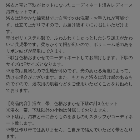
浴衣と帯と下駄がセットになったコーディネート済みレディース
浴衣セットです。
浴衣は涼やかな綿素材でご自宅でのお洗濯・お手入れが可能で
す。仕立て上がりですので、お届け後すぐにお召しいただけま
す。
帯はポリエステル製で、ふわふわくしゅっとしたシワ加工がかわ
いい兵児帯です。柔らかくて幅が広いので、ボリューム感のある
リボン結びが簡単にできます。
下駄は色柄おまかせでコーディネートしてお届けします。下駄の
サイズはFサイズとなります。
※浴衣は夏物なので生地が薄めです。光のあたる角度によって、
透ける場合がございます。また、もともと浴衣は透け感のあるも
のですので、浴衣用の肌着などをご使用いただくことをお勧めし
ております。
【商品内容】浴衣、帯、色柄おまかせ下駄の計3点セット
※浴衣、帯、下駄以外の小物は付属しておりません。
※下駄は、浴衣と帯に合うものをきもの町スタッフがコーディネ
ート致します。
※帯は作り帯ではありません。ご自身で結んでいただく帯となり
ます。