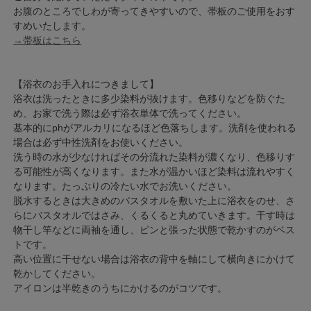
お腹のところでしわが寄ってきやすいので、帯板のご使用をおす
すめいたします。
→帯板はこちら
【浴衣のお手入れにつきまして】
浴衣は洗ったときに多少染料が抜けます。色移りなどを防ぐた
め、お家で洗う際は必ず浴衣単体で洗ってください。
基本的にphがアルカリになるほど色落ちします。洗剤を使われる
場合は必ず中性洗剤をお使いください。
洗う時の水が少なければその分流れた染料が濃くなり、色移りす
る可能性が高くなります。また水が温かいほど染料は流れやすく
なります。たっぷりの冷たい水でお洗いください。
脱水するときは大きめのバスタオルを敷いた上に浴衣をのせ、さ
らにバスタオルではさみ、くるくると丸めていきます。干す時は
物干し竿などに両袖を通し、ピンと張った状態で乾かすのがベス
トです。
高い位置に干せない場合は浴衣の背中を軸にして横向きにかけて
乾かしてください。
アイロンは半乾きのうちにかけるのがコツです。