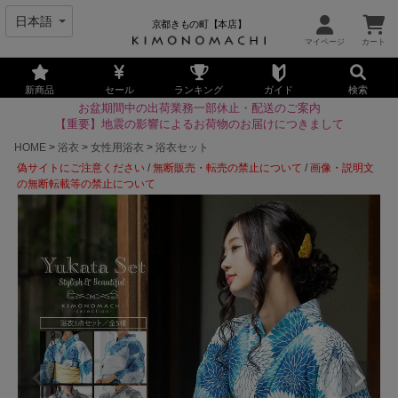
京都きもの町【本店】
新商品
セール
ランキング
ガイド
検索
お盆期間中の出荷業務一部休止・配送のご案内
【重要】地震の影響によるお荷物のお届けにつきまして
HOME
浴衣
女性用浴衣
浴衣セット
偽サイトにご注意ください
/
無断販売・転売の禁止について
/
画像・説明文
の無断転載等の禁止について