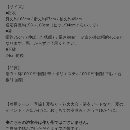
【サイズ】
■浴衣
身丈約163cm / 裄丈約67cm / 袖丈約49cm
適応身長約153～168cm（ヒップ94cmぐらいまで）
■帯
幅約75cm（伸ばした状態）/ 長さ約4m ※白の帯は幅約45cmと
なります。悪しからずご了承ください。
■下駄
24cm前後
【品質】
浴衣：綿100％/中国製 帯：ポリエステル100％/中国製 下駄：台
桐/中国製
【着用シーン・季節】夏祭り・花火大会・浴衣デートなど、夏の
イベント・お出かけに。おうちでの夕涼み・おうちゆかたに。
◆こちらの浴衣帯は作り帯ではございません。
ご自身で結んでいただくタイプの帯です。