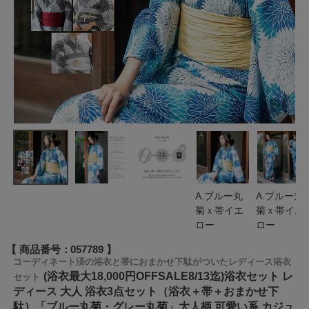
A.ブルー丸
A.ブルー丸
菊ｘ帯イエ
菊ｘ帯イエ
ロー
ロー
商品番号
057789
コーディネート済の浴衣と帯におまかせ下駄がついたレディース浴衣
(浴衣最大18,000円OFFSALE8/13迄)浴衣セット レ
セット
ディース 大人 浴衣3点セット（浴衣＋帯＋おまかせ下
駄）「ブルー丸菊・グレー丸菊」大人柄 可愛い系 カジュ