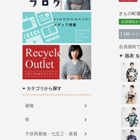
きもの町
会員価格あ
【
105
ポイ
会員価格
浴衣
カテゴリから探す
着物
帯
子供用着物・七五三・産着