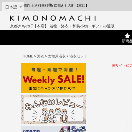
¥11,000以上送料無料
京都きもの町【本店】
京都きもの町【本店】
着物・浴衣・和装小物・ギフトの通販
新商
HOME
浴衣
女性用浴衣
浴衣セット
偽サイトに