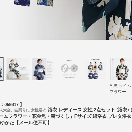
A.黒 ライム
フラワー
号
059817
浴衣 レディース 女性 2点セット (浴
火大会、盆踊りに 女性浴衣
ームフラワー・花金魚・菊づくし」Fサイズ 綿浴衣 プレタ浴衣 
 ゆかた【メール便不可】