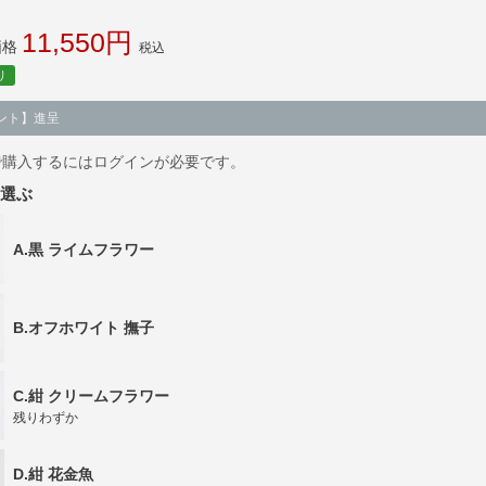
11,550
価格
税込
り
ント】進呈
で購入するにはログインが必要です。
A.黒 ライムフラワー
B.オフホワイト 撫子
C.紺 クリームフラワー
残りわずか
D.紺 花金魚