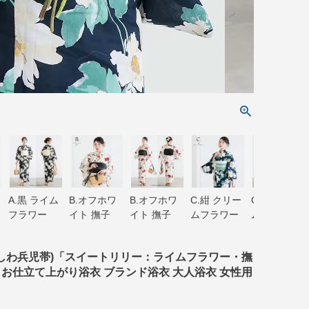
A.黒 ライム
B.オフホワ
B.オフホワ
C.紺 クリー
C.紺 クリー
フラワー
イト 撫子
イト 撫子
ムフラワー
ムフラワー
衣+しわ兵児帯)「スイートリリー：ライムフラワー・撫
お仕立て上がり浴衣 ブランド浴衣 大人浴衣 女性用