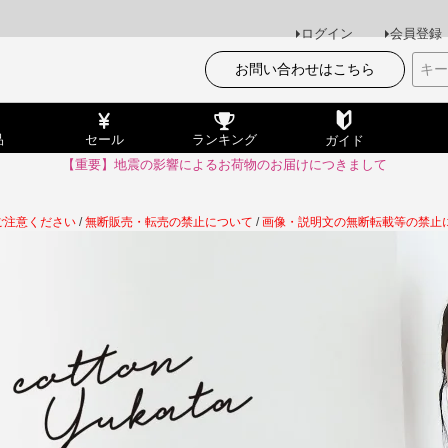
ログイン
会員登録
お問い合わせはこちら
品
セール
ランキング
ガイド
【重要】地震の影響によるお荷物のお届けにつきまして
ご注意ください
/
無断販売・転売の禁止について
/
画像・説明文の無断転載等の禁止