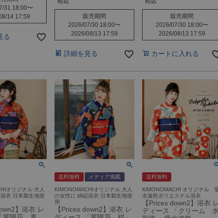
税込
税込
7/31 18:00
〜
販売期間
販売期間
08/14 17:59
2026/07/30 18:00
〜
2026/07/30 18:00
〜
2026/08/13 17:59
2026/08/13 17:59
見る
詳細を見る
カートに入れる
送料無料
メディア掲載
送料無料
CHIオリジナル 大人
KIMONOMACHIオリジナル 大人
KIMONOMACHI オリジナル 
絽浴衣 日本製生地使
の女性に 綿絽浴衣 日本製生地使
水速乾ポリエステル浴衣
用
【Prices down2】浴衣 
 down2】浴衣 レ
【Prices down2】浴衣 レ
ディース 「クリーム 
「紫陽花 真
ディース 「紫陽花 紺」