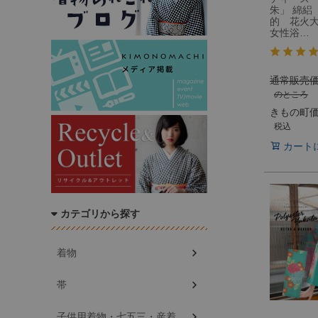
朱」 綿絽
的 花火
女性浴…
通常販売
のところ
きもの町
税込
カート
カテゴリから探す
着物
帯
子供用着物・七五三・産着