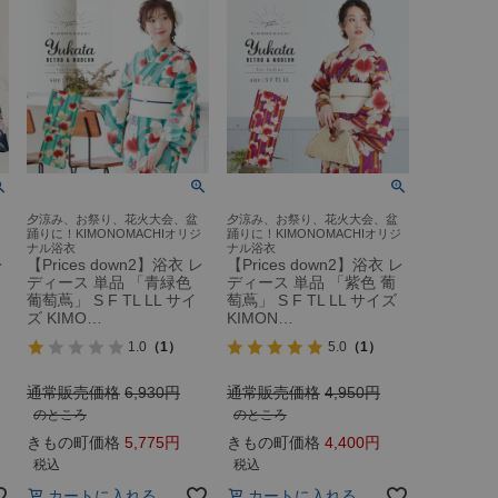
夕涼み、お祭り、花火大会、盆
夕涼み、お祭り、花火大会、盆
ジ
踊りに！KIMONOMACHIオリジ
踊りに！KIMONOMACHIオリジ
ナル浴衣
ナル浴衣
レ
【Prices down2】浴衣 レ
【Prices down2】浴衣 レ
ディース 単品 「青緑色
ディース 単品 「紫色 葡
葡萄蔦」 S F TL LL サイ
萄蔦」 S F TL LL サイズ
ズ KIMO…
KIMON…
1.0
（1）
5.0
（1）
通常販売価格
6,930
通常販売価格
4,950
のところ
のところ
きもの町価格
5,775
きもの町価格
4,400
税込
税込
カートに入れる
カートに入れる