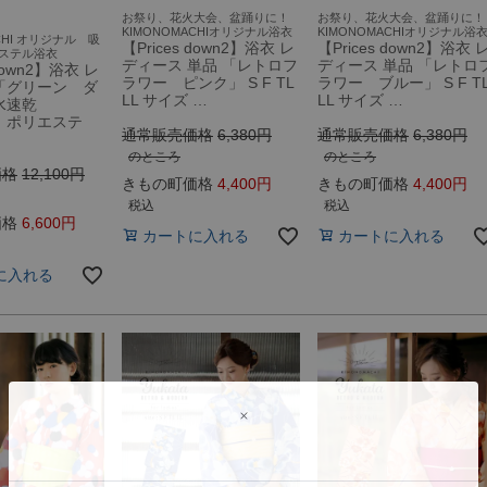
お祭り、花火大会、盆踊りに！
お祭り、花火大会、盆踊りに！
KIMONOMACHIオリジナル浴衣
KIMONOMACHIオリジナル浴
CHI オリジナル 吸
【Prices down2】浴衣 レ
【Prices down2】浴衣 
ステル浴衣
ディース 単品 「レトロフ
ディース 単品 「レトロ
 down2】浴衣 レ
ラワー ピンク」 S F TL
ラワー ブルー」 S F T
「グリーン ダ
LL サイズ …
LL サイズ …
吸水速乾
ss ポリエステ
通常販売価格
6,380
通常販売価格
6,380
のところ
のところ
価格
12,100
きもの町価格
4,400
きもの町価格
4,400
税込
税込
価格
6,600
カートに入れる
カートに入れる
に入れる