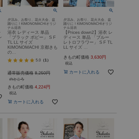
夕涼み、お祭り、花火大会、盆
夕涼み、お祭り、花火大会、盆
ジ
踊りに！KIMONOMACHIオリジ
踊りに！KIMONOMACHIオリジ
ナル浴衣
ナル浴衣
レ
浴衣 レディース 単品
【Prices down2】浴衣 レ
ン
「ブラック ポピー」 S F
ディース 単品 「ブルー
TL LL サイズ
レトロフラワー」 S F TL
KIMONOMACHI 京都きも
LL サイズ …
の…
きもの町価格
3,630
5.0
（1）
税込
カートに入れる
通常販売価格
8,250
のところ
きもの町価格
4,224
税込
カートに入れる