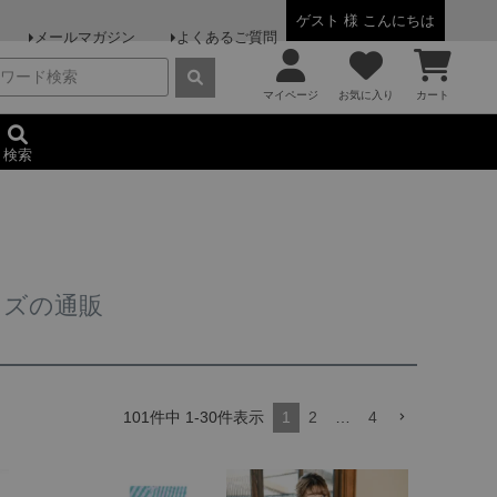
ゲスト 様 こんにちは
メールマガジン
よくあるご質問
マイページ
お気に入り
カート
検索
イズの通販
101
件中
1
-
30
件表示
1
2
…
4