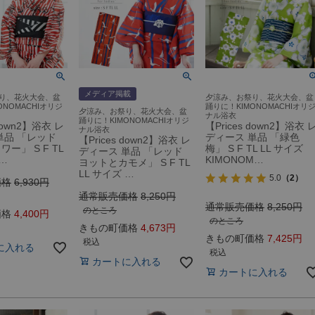
メディア掲載
り、花火大会、盆
夕涼み、お祭り、花火大会、盆
ONOMACHIオリジ
踊りに！KIMONOMACHIオリ
夕涼み、お祭り、花火大会、盆
ナル浴衣
踊りに！KIMONOMACHIオリジ
 down2】浴衣 レ
【Prices down2】浴衣 
ナル浴衣
単品 「レッド
ディース 単品 「緑色
【Prices down2】浴衣 レ
ー」 S F TL
梅」 S F TL LL サイズ
ディース 単品 「レッド
 …
KIMONOM…
ヨットとカモメ」 S F TL
LL サイズ …
5.0
（2）
価格
6,930
通常販売価格
8,250
通常販売価格
8,250
のところ
価格
4,400
のところ
きもの町価格
4,673
きもの町価格
7,425
税込
に入れる
税込
カートに入れる
カートに入れる