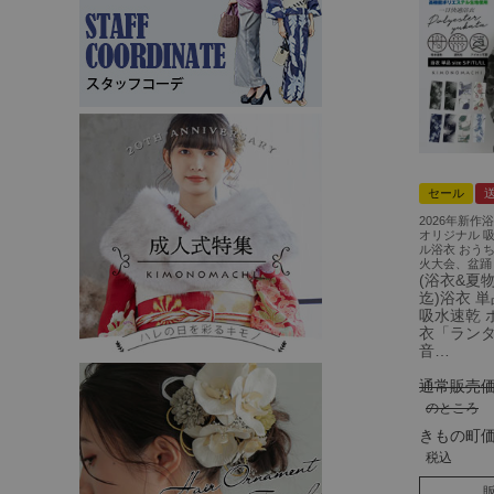
セール
2026年新作浴
オリジナル 
ル浴衣 おう
火大会、盆踊
(浴衣&夏物1
迄)浴衣 
吸水速乾 
衣「ラン
音…
通常販売
のところ
きもの町
税込