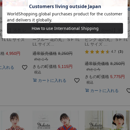
り、花火大会、盆
夕涼み、お祭り、花火大会、盆
夕涼み、お祭り、花火大会、盆
ONOMACHIオリジ
踊りに！KIMONOMACHIオリジ
踊りに！KIMONOMACHIオリ
ナル浴衣
ナル浴衣
 down2】浴衣 レ
【Prices down2】浴衣 レ
【Prices down2】浴衣 
単品 「ピンク
ディース 単品 「ラベンダ
ディース 単品 「サーモ
 TL LL サイズ
ーブルー 花の丸」 S F TL
ピンク 花の丸」 S F TL
LL サイズ…
LL サイズ …
4.7
（3）
価格
4,950
通常販売価格
8,250
のところ
通常販売価格
8,250
きもの町価格
5,115
に入れる
のところ
税込
きもの町価格
5,775
カートに入れる
税込
カートに入れる