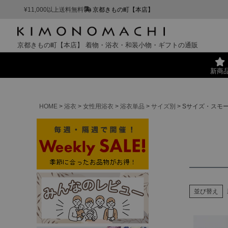
¥11,000以上送料無料
京都きもの町【本店】
京都きもの町【本店】
着物・浴衣・和装小物・ギフトの通販
新商
HOME
浴衣
女性用浴衣
浴衣単品
サイズ別
Sサイズ・スモ
並び替え