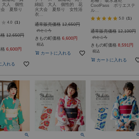
彩椿」 吸水速乾
 大人 個性
綿絽 大人 個性的 花
CoolPass ポリエステ
大会 夏祭り
火大会 夏祭り 女性浴
ル…
衣…
5.0
（1）
4.0
（1）
通常販売価格
12,650
のところ
通常販売価格
12,100
価格
12,650
のところ
きもの町価格
6,600
税込
きもの町価格
8,591
価格
6,600
税込
カートに入れる
カートに入れる
に入れる