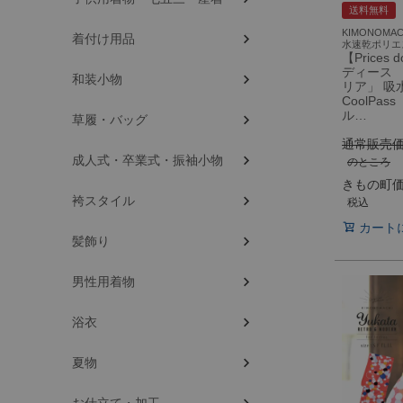
送料無料
KIMONOMA
着付け用品
水速乾ポリエ
【Prices
ディース 
和装小物
リア」 
CoolPa
ル…
草履・バッグ
通常販売
成人式・卒業式・振袖小物
のところ
きもの町
袴スタイル
税込
カート
髪飾り
男性用着物
浴衣
夏物