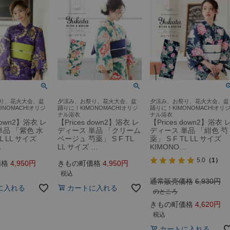
り、花火大会、盆
夕涼み、お祭り、花火大会、盆
夕涼み、お祭り、花火大会、盆
ONOMACHIオリジ
踊りに！KIMONOMACHIオリジ
踊りに！KIMONOMACHIオリ
ナル浴衣
ナル浴衣
 down2】浴衣 レ
【Prices down2】浴衣 レ
【Prices down2】浴衣 
単品 「紫色 水
ディース 単品 「クリーム
ディース 単品 「紺色 芍
TL LL サイズ
ベージュ 芍薬」 S F TL
薬」 S F TL LL サイズ
…
LL サイズ …
KIMONO…
5.0
（1）
価格
4,950
きもの町価格
4,950
税込
通常販売価格
6,930
に入れる
カートに入れる
のところ
きもの町価格
4,620
税込
カートに入れる