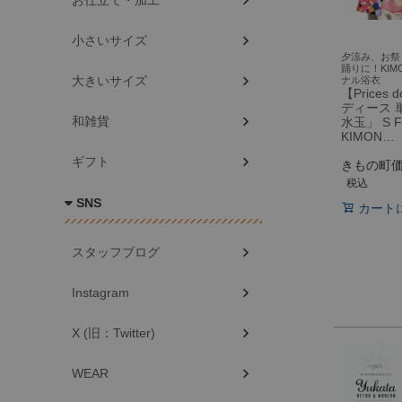
お仕立て・加工
小さいサイズ
夕涼み、お祭
踊りに！KIM
大きいサイズ
ナル浴衣
【Prices
ディース 
和雑貨
水玉」 S F
KIMON…
ギフト
きもの町
税込
SNS
カート
スタッフブログ
Instagram
X (旧：Twitter)
WEAR