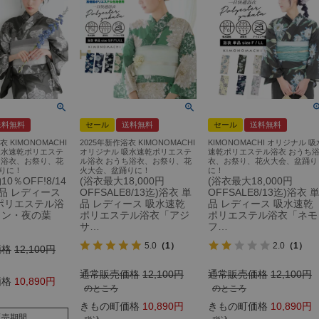
送料無料
セール
送料無料
セール
送料無料
衣 KIMONOMACHI
2025年新作浴衣 KIMONOMACHI
KIMONOMACHI オリジナル 吸
吸水速乾ポリエステ
オリジナル 吸水速乾ポリエステ
速乾ポリエステル浴衣 おうち
ち浴衣、お祭り、花
ル浴衣 おうち浴衣、お祭り、花
衣、お祭り、花火大会、盆踊り
りに！
火大会、盆踊りに！
に！
0％OFF!8/14
(浴衣最大18,000円
(浴衣最大18,000円
単品 レディース
OFFSALE8/13迄)浴衣 単
OFFSALE8/13迄)浴衣 
ポリエステル浴
品 レディース 吸水速乾
品 レディース 吸水速乾
タン・夜の葉
ポリエステル浴衣「アジ
ポリエステル浴衣「ネモ
サ…
フ…
5.0
（1）
2.0
（1）
価格
12,100
通常販売価格
12,100
通常販売価格
12,100
価格
10,890
のところ
のところ
きもの町価格
10,890
きもの町価格
10,890
販売期間