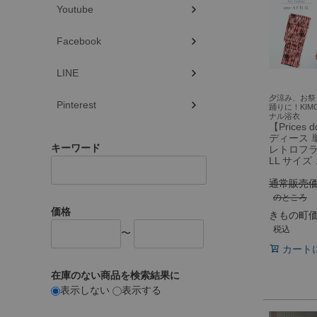
Youtube
Facebook
LINE
夕涼み、お祭
Pinterest
踊りに！KIM
ナル浴衣
【Prices
ディース 
キーワード
レトロフラワ
LL サイズ
通常販売
のところ
価格
きもの町
税込
〜
カート
在庫のない商品を検索結果に
表示しない
表示する