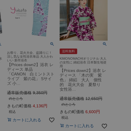
送料無料
お祭り、花火大会、盆踊りに！
涼し気な女性浴衣単品 大人かわ
水
KIMONOMACHIオリジナル 大人
いい 新作浴衣
浴
の女性に 綿絽浴衣 日本製生地使
【Prices down2】浴衣 レ
用
ディース 単品
【Prices down2】浴衣 レ
「CANON 白ミントスト
ディース 「木の実 紫
ライプ 紫の花」 Sサイ
単
色」 綿絽 大人 個性
ズ 小…
的 花火大会 夏祭り
女性浴…
通常販売価格
9,350
通常販売価格
12,650
のところ
のところ
きもの町価格
4,136
きもの町価格
6,600
税込
税込
カートに入れる
カートに入れる