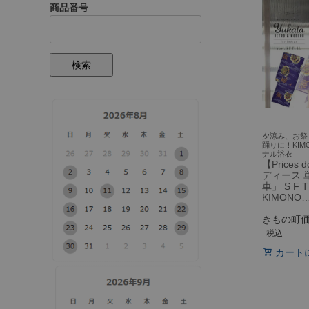
商品番号
検索
夕涼み、お祭
踊りに！KIM
ナル浴衣
【Prices
ディース 
車」 S F 
KIMONO
きもの町
税込
カート