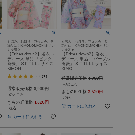
夕涼み、お祭り、花火大会、盆
夕涼み、お祭り、花火大会、盆
ジ
踊りに！KIMONOMACHIオリジ
踊りに！KIMONOMACHIオリジ
ナル浴衣
ナル浴衣
レ
【Prices down2】浴衣 レ
【Prices down2】浴衣 レ
ディース 単品 「ピンク
ディース 単品 「パープル
薔薇」 S F TL LL サイズ
薔薇」 S F TL LL サイズ
KIMON…
KIMO…
5.0
（1）
通常販売価格
4,950
のところ
通常販売価格
6,930
きもの町価格
3,520
のところ
税込
きもの町価格
4,620
カートに入れる
税込
カートに入れる