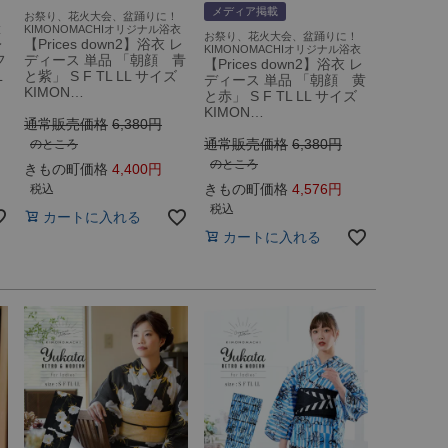
メディア掲載
お祭り、花火大会、盆踊りに！
衣
KIMONOMACHIオリジナル浴衣
お祭り、花火大会、盆踊りに！
レ
【Prices down2】浴衣 レ
KIMONOMACHIオリジナル浴衣
フ
ディース 単品 「朝顔 青
【Prices down2】浴衣 レ
L
と紫」 S F TL LL サイズ
ディース 単品 「朝顔 黄
KIMON…
と赤」 S F TL LL サイズ
KIMON…
通常販売価格
6,380
通常販売価格
6,380
のところ
のところ
きもの町価格
4,400
きもの町価格
4,576
税込
税込
カートに入れる
カートに入れる