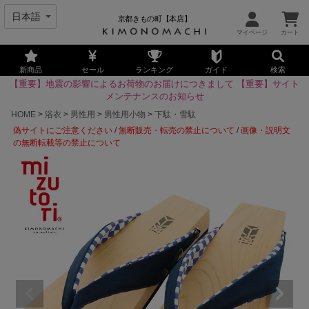
京都きもの町【本店】
新商品
セール
ランキング
ガイド
検索
【重要】地震の影響によるお荷物のお届けにつきまして
【重要】サイト
メンテナンスのお知らせ
HOME
浴衣
男性用
男性用小物
下駄・雪駄
偽サイトにご注意ください
/
無断販売・転売の禁止について
/
画像・説明文
の無断転載等の禁止について