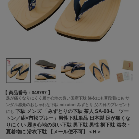
商品番号
048767
足が痛くなりにくく履き心地の良い国産下駄 浴衣にも普段着にも サ
ンダル感覚のおしゃれな下駄 mizutori みずとり 父の日のプレゼント
下駄 メンズ 「みずとりの下駄 茶人 SA-08-L ツー
にも
トン／紺×市松ブルー」男性下駄単品 日本製 足が痛くな
りにくい 履き心地の良い下駄 男下駄 男性 桐下駄 浴衣・
夏着物に 浴衣下駄 【メール便不可】＜H＞