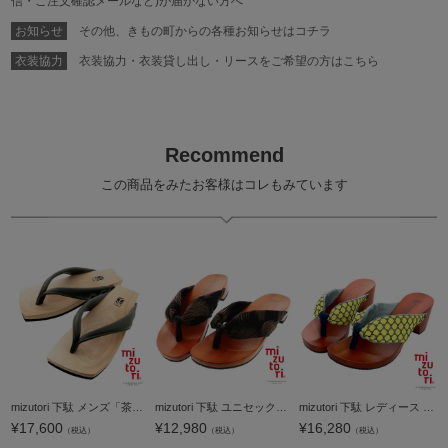
信・ご注文確認メールなど)が届かない方へ
お知らせ
その他、きもの町からの各種お知らせはコチラ
衣装協力
衣装協力・衣装貸し出し・リースをご希望の方はこちら
Recommend
この商品をみたお客様はコレもみています
mizutori 下駄 メンズ「茶人 スムース革 オリーブ SA-09」みずとり 水鳥 男性下駄単品 日本製 足が痛くなりにくい 履き心地の良い下駄 男下駄 男性 浴衣・夏着物に 浴衣下駄【メール便不可】
mizutori 下駄 ユニセックス「げた物語 NT-42 黒羽」みずとり 水鳥 日本製 足が痛くなりにくい 履き心地の良い下駄 男女兼用 浴衣・夏着物に 浴衣下駄【メール便不可】
mizutori 下駄 レディース 「レモンレース/ミックスブルー・紺」 みずとり 水鳥 女性下駄単品 日本製 足が痛くなりにくい 履き心地の良い下駄 女下駄 女性 浴衣・夏着物に 浴衣下駄 【メール便不可】＜H＞
¥
17,600
¥
12,980
¥
16,280
（税込）
（税込）
（税込）