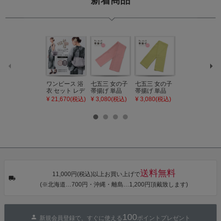
新着商品
ワンピース 浴
七五三 女の子
七五三 女の子
七五三 7歳 女
衣 セット レデ
帯揚げ 単品
帯揚げ 単品
の子 丸ぐけ 帯
ィース 吸水速
「灰桃色」日
「若葉色」日
締め 単品「若
¥ 21,670(税込)
¥ 3,080(税込)
¥ 3,080(税込)
¥ 3,080(税込)
乾 ポリエステ
本製 7歳 女児
本製 7歳 女児
葉色」日本製
ル浴衣 浴衣2
七五三小物 お
七五三小物 お
帯締め 七五三
点セット（浴
びあげ 和装 着
びあげ 和装 着
小物 丸ぐけ紐
衣＋バッグ付
物
物
帯締め
き作り帯 オビ
KIMONOMAC
KIMONOMAC
KIMONOMAC
シェ）「ラン
HI オリジナル
HI オリジナル
HI オリジナル
タン・夜の葉
【メール便不
【メール便不
【メール便不
音・金継ぎ・
可】
可】
可】
チューリッ
プ」Fサイズ
送料無料
カシュクール
11,000円(税込)以上お買い上げで
ワンピース 簡
(※北海道…700円・沖縄・離島…1,200円頂戴致します)
単着付け 大人
100
新規会員登録で、すぐに使える
ポイントプレゼント