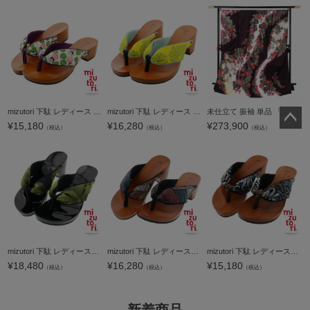
mizutori 下駄 レディース 「いちご オフホワイト」 みずとり 水鳥 女性下駄単品 日本製 足が痛くなりにくい 履き心地の良い下駄 女下駄 女性 浴衣・夏着物に 浴衣下駄 ＜H＞【メール便不可】
mizutori 下駄 レディース 「oto toy amulet イエロー」 みずとり 水鳥 女性下駄単品 日本製 足が痛くなりにくい 履き心地の良い下駄 女下駄 女性 浴衣・夏着物に 浴衣下駄 ＜H＞【メール便不可】
未仕立て 振袖 単品 「暗紫色 牡丹に桜」 仮絵羽 振り袖 正絹 着物 レディース 成人式 結婚式 結納 パーティー 晴れ着 【メール便不可】
¥
15,180
¥
16,280
¥
273,900
（税込）
（税込）
（税込）
ペー
ジト
ップ
へ
mizutori 下駄 レディース「hitete 6.5 きらめき KCB-23」みずとり 水鳥 女性下駄単品 日本製 足が痛くなりにくい 履き心地の良い下駄 女下駄 女性 浴衣・夏着物に 浴衣下駄【メール便不可】
mizutori 下駄 レディース「hitete 6.5 クロスライン KC-57」みずとり 水鳥 女性下駄単品 日本製 足が痛くなりにくい 履き心地の良い下駄 女下駄 女性 浴衣・夏着物に 浴衣下駄【メール便不可】
mizutori 下駄 レディース「hitete 4.5 ウィローボウ KT-58」みずとり 水鳥 女性下駄単品 日本製 足が痛くなりにくい 履き心地の良い下駄 女下駄 女性 浴衣・夏着物に 浴衣下駄【メール便不可】
¥
18,480
¥
16,280
¥
15,180
（税込）
（税込）
（税込）