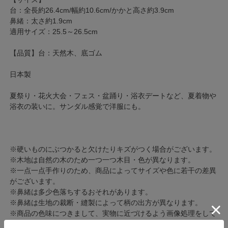
台：全長約26.4cm/幅約10.6cm/かかと高さ約3.9cm
鼻緒：太さ約1.9cm
適用サイズ：25.5～26.5cm
【品質】台：天然木、底ゴム
日本製
夏祭り・花火大会・フェス・盆踊り・浴衣デートなど、夏着物や
浴衣の装いに。サンダル感覚で洋服にも。
※硬いものにぶつかると欠けたりキズがつく場合がございます。
※木地は自然の木のため一つ一つ木目・色が異なります。
※一点一点手作りのため、商品によってサイズや色に若干の差異
がございます。
※鼻緒は多少色落ちするおそれがあります。
※鼻緒は生地の裁断・縫製によって柄の出方が異なります。
※商品の色味につきまして、実物に近づけるよう画像処理をして
おりますがお客様のモニターによって差異が生じます。あらかじ