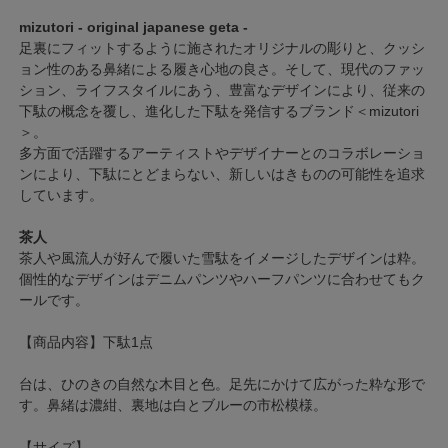
mizutori - original japanese geta -
足裏にフィットするように施されたオリジナルの彫りと、クッシ
ョン性のある鼻緒による履き心地の良さ。そして、現代のファッ
ション、ライフスタイルにあう、豊富なデザインにより、従来の
下駄の概念を覆し、進化した下駄を発信するブランド＜mizutori
＞。
多方面で活躍するアーティストやデザイナーとのコラボレーショ
ンにより、下駄にとどまらない、新しいはきものの可能性を追求
しています。
茶人
茶人や風流人が好んで履いた雪駄をイメージしたデザインは粋。
個性的なデザインはデニムパンツやハーフパンツに合わせてもク
ールです。
【商品内容】下駄1点
台は、ひのきの自然な木目と色。足先にかけて広がった粋な形で
す。鼻緒は濃紺、裏地は白とブルーの市松模様。
【サイズ】