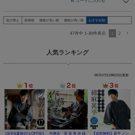
カートに入れる
並び替え
新着順
価格が安い順
価格が高い順
おすすめ順
47
件中
1
-
30
件表示
1
2
人気ランキング