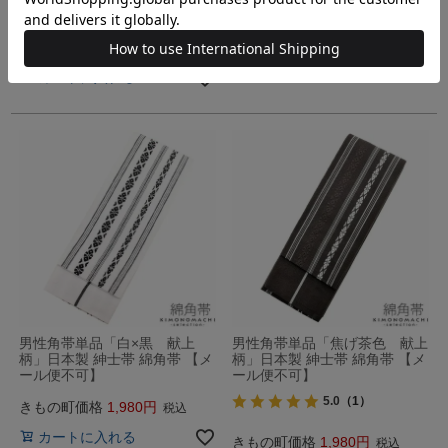
きもの町価格
1,980
税込
通常販売価格
1,980
のところ
カートに入れる
きもの町価格
1,446
税込
カートに入れる
男性角帯単品「白×黒 献上
男性角帯単品「焦げ茶色 献上
柄」日本製 紳士帯 綿角帯 【メ
柄」日本製 紳士帯 綿角帯 【メ
ール便不可】
ール便不可】
5.0
（1）
きもの町価格
1,980
税込
カートに入れる
きもの町価格
1,980
税込