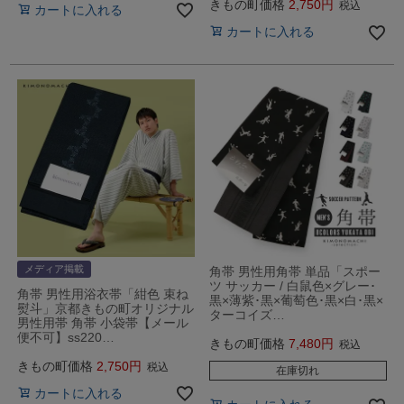
きもの町価格
2,750
税込
カートに入れる
カートに入れる
メディア掲載
角帯 男性用角帯 単品「スポー
ツ サッカー / 白鼠色×グレー･
角帯 男性用浴衣帯「紺色 束ね
黒×薄紫･黒×葡萄色･黒×白･黒×
熨斗」京都きもの町オリジナル
ターコイズ…
男性用帯 角帯 小袋帯【メール
便不可】ss220…
きもの町価格
7,480
税込
きもの町価格
2,750
税込
在庫切れ
カートに入れる