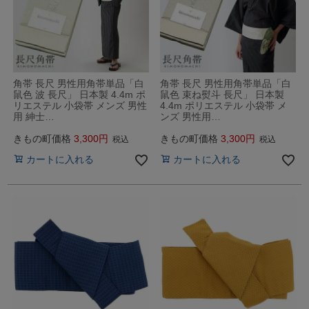
角帯 長尺 男性用角帯単品「白
角帯 長尺 男性用角帯単品「白
鼠色 波 長尺」 日本製 4.4m ポ
鼠色 束ね熨斗 長尺」 日本製
リエステル 小袋帯 メンズ 男性
4.4m ポリエステル 小袋帯 メ
用 紳士…
ンズ 男性用…
きもの町価格
3,300
きもの町価格
3,300
税込
税込
カートに入れる
カートに入れる