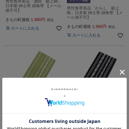
メディア掲載
男性角帯単品「濃紺 献上柄」
日本製 紳士帯 綿角帯 【メール
男性角帯単品「からし 献上
便不可】
柄」日本製 紳士帯 綿角帯 【メ
ール便不可】
きもの町価格
1,980
税込
きもの町価格
1,980
税込
カートに入れる
カートに入れる
【Prices down2】男性角帯単
男性角帯単品「黒×白 献上
品「グリーン 献上柄」日本製
柄」日本製 紳士帯 綿角帯 【メ
紳士帯 綿角帯 【メール便不
ール便不可】
可】