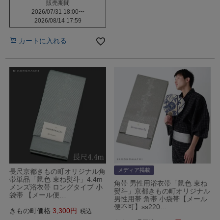
販売期間
2026/07/31 18:00
〜
2026/08/14 17:59
カートに入れる
メディア掲載
長尺京都きもの町オリジナル角
帯単品「鼠色 束ね熨斗」4.4m
角帯 男性用浴衣帯「鼠色 束ね
メンズ浴衣帯 ロングタイプ 小
熨斗」京都きもの町オリジナル
袋帯 【メール便…
男性用帯 角帯 小袋帯【メール
便不可】ss220…
きもの町価格
3,300
税込