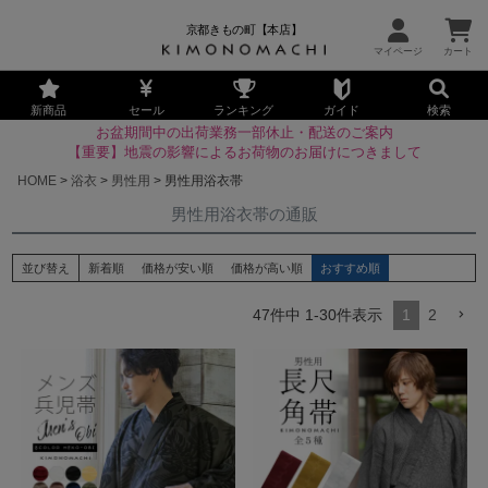
京都きもの町【本店】
新商品
セール
ランキング
ガイド
検索
お盆期間中の出荷業務一部休止・配送のご案内
【重要】地震の影響によるお荷物のお届けにつきまして
HOME
浴衣
男性用
男性用浴衣帯
男性用浴衣帯の通販
並び替え
新着順
価格が安い順
価格が高い順
おすすめ順
47
件中
1
-
30
件表示
1
2