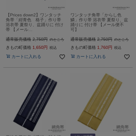
【Prices down2】ワンタッチ
ワンタッチ角帯「からし色
角帯「紺青色 格子」作り帯
鱗」作り帯 浴衣帯 夏祭り、盆
浴衣帯 夏祭り、盆踊りに 付け
踊りに 付け帯 【メール便不
帯 【メール…
可】
通常販売価格
2,750
通常販売価格
2,750
のところ
のところ
きもの町価格
1,650
きもの町価格
1,760
税込
税込
カートに入れる
カートに入れる