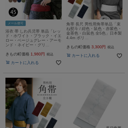
メール便可
角帯 長尺 男性用角帯単品「束
ね熨斗 / 紺色・鼠色・赤紫色・
浴衣 帯 しわ兵児帯 単品「レッ
金茶色・白鼠色 全5色」日本製
ド・ホワイト・ブラック・イエ
4.4m ポリ…
ロー・ベージュグレー・アーモ
ンド・ネイビー・グリ…
きもの町価格
3,300
税込
きもの町価格
1,980
税込
カートに入れる
カートに入れる