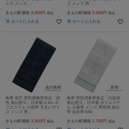
イズ メンズ …
ズ メンズ 男…
きもの町価格
3,300
きもの町価格
3,300
税込
税込
カートに入れる
カートに入れる
角帯 長尺 男性用角帯単品「紺
角帯 男性用角帯単品「白鼠色
色 束ね熨斗」日本製 4.4m ポ
束ね熨斗」日本製 ポリエステ
リエステル 小袋帯 大きいサイ
ル 小袋帯 メンズ 男性用 紳士
ズ メンズ 男…
帯 浴衣帯 KIM…
きもの町価格
3,300
きもの町価格
2,750
税込
税込