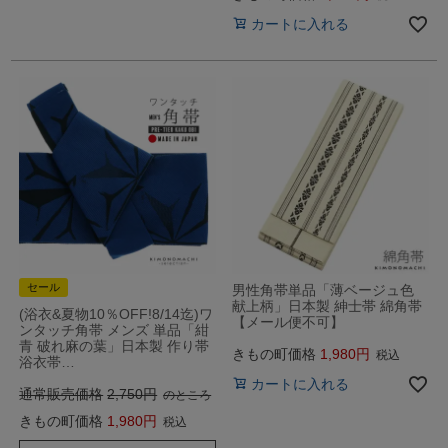
カートに入れる
セール
男性角帯単品「薄ベージュ色
献上柄」日本製 紳士帯 綿角帯
(浴衣&夏物10％OFF!8/14迄)ワ
【メール便不可】
ンタッチ角帯 メンズ 単品「紺
青 破れ麻の葉」日本製 作り帯
きもの町価格
1,980
税込
浴衣帯…
カートに入れる
通常販売価格
2,750
のところ
きもの町価格
1,980
税込