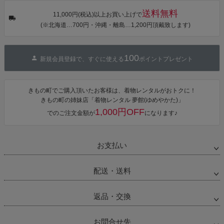
送料無料
11,000円(税込)以上お買い上げで
(※北海道…700円・沖縄・離島…1,200円頂戴致します)
100
新規会員登録で、すぐに使える
ポイントプレゼント
きもの町でご購入頂いたお客様は、着物レンタルがおトクに！
きもの町の姉妹店「着物レンタル 夢館(ゆめやかた)」
1,000円OFF
でのご注文金額が
になります♪
お支払い
配送・送料
返品・交換
お問合せ先