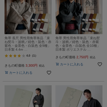
角帯 長尺 男性用角帯単品「束
角帯 男性用角帯単品「束ね熨
ね熨斗・波柄／紺色・鼠色・赤
斗・波柄／紺色・鼠色・赤紫
紫色・金茶色・白鼠色 全9種」
色・金茶色・白鼠色 全10種」
日本製 4.4m …
日本製 ポリエステル …
4.0
（1）
きもの町価格
2,750
税込
カートに入れる
きもの町価格
3,300
税込
カートに入れる