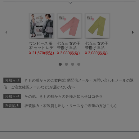
へ
ワンピース 浴
七五三 女の子
七五三 女の子
七五三 7歳 女
衣 セット レデ
帯揚げ 単品
帯揚げ 単品
の子 丸ぐけ 帯
ィース 吸水速
「灰桃色」日
「若葉色」日
締め 単品「若
¥ 21,670(税込)
¥ 3,080(税込)
¥ 3,080(税込)
¥ 3,080(税込)
乾 ポリエステ
本製 7歳 女児
本製 7歳 女児
葉色」日本製
ル浴衣 浴衣2
七五三小物 お
七五三小物 お
帯締め 七五三
点セット（浴
びあげ 和装 着
びあげ 和装 着
小物 丸ぐけ紐
衣＋バッグ付
物
物
帯締め
き作り帯 オビ
KIMONOMAC
KIMONOMAC
KIMONOMAC
シェ）「ラン
HI オリジナル
HI オリジナル
HI オリジナル
お知らせ
きもの町からのご案内(自動配信メール・お問い合わせメールの返
タン・夜の葉
【メール便不
【メール便不
【メール便不
音・金継ぎ・
可】
可】
可】
信・ご注文確認メールなど)が届かない方へ
チューリッ
プ」Fサイズ
お知らせ
その他、きもの町からの各種お知らせはコチラ
カシュクール
ワンピース 簡
衣装協力
衣装協力・衣装貸し出し・リースをご希望の方はこちら
単着付け 大人