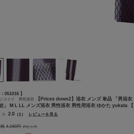
号
051016
【Prices down2】浴衣 メンズ 単品 「男浴衣 
ッコイイ 男性浴衣
」 M L LL メンズ浴衣 男性浴衣 男性用浴衣 ゆかた yukata
2.0
（1）
レビューを見る
価格
4,290
のところ