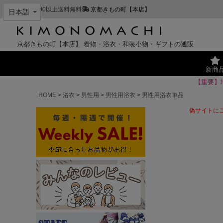
¥11,000以上送料無料
京都きもの町【本店】
京都きもの町【本店】
着物・浴衣・和装小物・ギフトの通販
新商
【重要】
HOME
浴衣
男性用
男性用浴衣
男性用浴衣単品
偽サイトに