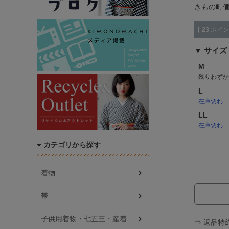
きもの町
【
23
ポイン
サイズ
M
残りわずか
L
在庫切れ
LL
在庫切れ
カテゴリから探す
着物
帯
子供用着物・七五三・産着
⇒ 返品特