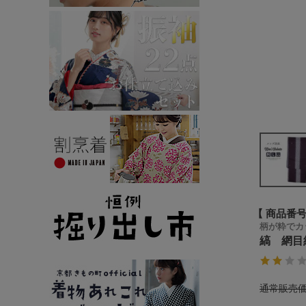
商品番
柄が粋でカ
縞 網目紋
通常販売