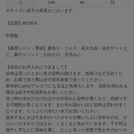
L
146
49
70
※サイズに若干の差異がございます。
【品質】綿100％
中国製
【着用シーン・季節】夏祭り・フェス・花火大会・浴衣デートな
ど、夏のイベント・お出かけ、夕涼みに
【浴衣のお手入れにつきまして】
浴衣は洗ったときに多少染料が抜けます。色移りなどを防ぐた
め、お家で洗う際は必ず浴衣単体で洗ってください。
基本的にphがアルカリになるほど色落ちします。洗剤を使われる
場合は必ず中性洗剤をお使いください。
洗う時の水が少なければその分流れた染料が濃くなり、色移りす
る可能性が高くなります。また水が温かいほど染料は流れやすく
なります。たっぷりの冷たい水でお洗いください。
脱水するときは大きめのバスタオルを敷いた上に浴衣をのせ、さ
らにバスタオルではさみ、くるくると丸めていきます。干す時は
物干し竿などに両袖を通し、ピンと張った状態で乾かすのがベス