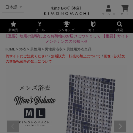
京都きもの町【本店】
新商品
セール
ランキング
ガイド
検索
【重要】地震の影響によるお荷物のお届けにつきまして
【重要】サイト
メンテナンスのお知らせ
HOME
浴衣
男性用
男性用浴衣
男性用浴衣単品
偽サイトにご注意ください
/
無断販売・転売の禁止について
/
画像・説明文
の無断転載等の禁止について