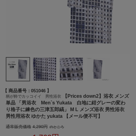
商品番号
051046
【Prices down2】浴衣 メンズ
柄が粋でカッコイイ 男性浴衣
単品 「男浴衣 Men`s Yukata 白地に紺グレーの変わ
り格子に練色の三津五郎縞」 M L メンズ浴衣 男性浴衣
男性用浴衣 ゆかた yukata 【メール便不可】
通常販売価格
4,290
のところ