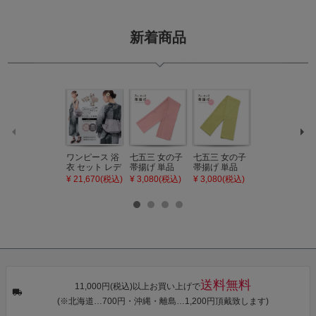
新着商品
ワンピース 浴
七五三 女の子
七五三 女の子
七五三 7歳 女
衣 セット レデ
帯揚げ 単品
帯揚げ 単品
の子 丸ぐけ 帯
ィース 吸水速
「灰桃色」日
「若葉色」日
締め 単品「若
¥ 21,670(税込)
¥ 3,080(税込)
¥ 3,080(税込)
¥ 3,080(税込)
乾 ポリエステ
本製 7歳 女児
本製 7歳 女児
葉色」日本製
ル浴衣 浴衣2
七五三小物 お
七五三小物 お
帯締め 七五三
点セット（浴
びあげ 和装 着
びあげ 和装 着
小物 丸ぐけ紐
衣＋バッグ付
物
物
帯締め
き作り帯 オビ
KIMONOMAC
KIMONOMAC
KIMONOMAC
シェ）「ラン
HI オリジナル
HI オリジナル
HI オリジナル
タン・夜の葉
【メール便不
【メール便不
【メール便不
音・金継ぎ・
可】
可】
可】
チューリッ
プ」Fサイズ
送料無料
カシュクール
11,000円(税込)以上お買い上げで
ワンピース 簡
(※北海道…700円・沖縄・離島…1,200円頂戴致します)
単着付け 大人