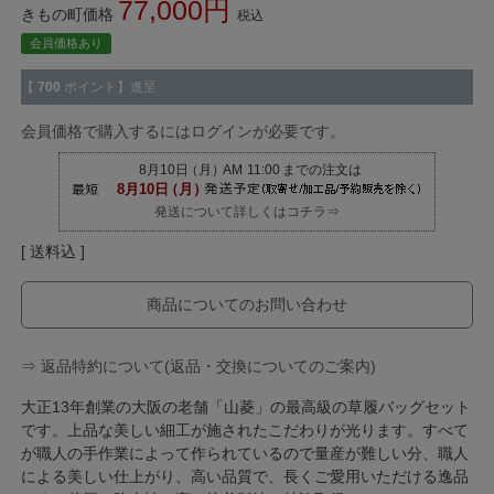
77,000
きもの町価格
税込
会員価格あり
【
700
ポイント】進呈
会員価格で購入するにはログインが必要です。
発送について詳しくはコチラ⇒
送料込
商品についてのお問い合わせ
⇒ 返品特約について(返品・交換についてのご案内)
大正13年創業の大阪の老舗「山菱」の最高級の草履バッグセット
です。上品な美しい細工が施されたこだわりが光ります。すべて
が職人の手作業によって作られているので量産が難しい分、職人
による美しい仕上がり、高い品質で、長くご愛用いただける逸品