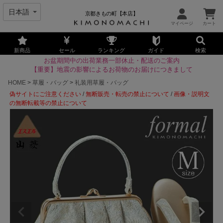
京都きもの町【本店】
新商品
セール
ランキング
ガイド
検索
お盆期間中の出荷業務一部休止・配送のご案内
【重要】地震の影響によるお荷物のお届けにつきまして
HOME
草履・バッグ
礼装用草履・バッグ
偽サイトにご注意ください
/
無断販売・転売の禁止について
/
画像・説明文
の無断転載等の禁止について