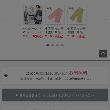
ワンピース 浴
七五三 女の子
七五三 女の子
七五三 7歳 女
衣 セット レデ
帯揚げ 単品
帯揚げ 単品
の子 丸ぐけ 帯
ィース 吸水速
「灰桃色」日
「若葉色」日
締め 単品「若
¥ 21,670(税込)
¥ 3,080(税込)
¥ 3,080(税込)
¥ 3,080(税込)
乾 ポリエステ
本製 7歳 女児
本製 7歳 女児
葉色」日本製
ル浴衣 浴衣2
七五三小物 お
七五三小物 お
帯締め 七五三
点セット（浴
びあげ 和装 着
びあげ 和装 着
小物 丸ぐけ紐
衣＋バッグ付
物
物
帯締め
き作り帯 オビ
KIMONOMAC
KIMONOMAC
KIMONOMAC
シェ）「ラン
HI オリジナル
HI オリジナル
HI オリジナル
タン・夜の葉
【メール便不
【メール便不
【メール便不
ペー
音・金継ぎ・
可】
可】
可】
ジト
チューリッ
プ」Fサイズ
ップ
送料無料
カシュクール
11,000円(税込)以上お買い上げで
へ
ワンピース 簡
(※北海道…700円・沖縄・離島…1,200円頂戴致します)
単着付け 大人
100
新規会員登録で、すぐに使える
ポイントプレゼント