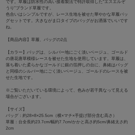
です。草履は防水性の高い接着製法で特許取得した"エスエルぞ
うり"ブランド草履です。
色合いはシンプルですが、レース生地を被せた華やかな草履バッ
グセットです。大きながま口タイプのバッグがお洒落でいいです
ね。
【商品内容】草履、バッグの2点
【カラー】バッグは、シルバー地にごく淡いベージュ、ゴールド
の唐花唐草模様レースを被せた生地を使用しています。草履は、
落ち着いた柔らかなゴールドに銀の箔押しの台に、鼻緒はバッグ
と同様のシルバー地にごく淡いベージュ、ゴールドのレースを被
せた生地です。
※ご覧いただいている環境によって、色みが若干異なって見える
場合がございます。
【サイズ】
バッグ：約28×8×25.5cm（横×マチ×手提げ部分含む高さ）
草履：台全長約23.7cm/幅約7.7cm/かかと高さ約5cm/鼻緒太さ約
2cm