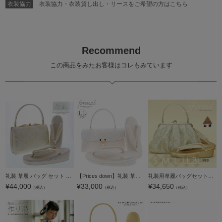
衣装協力
衣装協力・衣装貸し出し・リースをご希望の方はこちら
Recommend
この商品をみたお客様はコレもみています
礼装 草履 バッグ セット レディース 礼装用草履バッグセット 紗織「シルバー 菊花菱」M/Lサイズ 日本製 礼装草履バッグ 礼装バッグ 礼装草履【メール便不可】
【Prices down】礼装 草履 バッグ セット レディース 礼装用草履バッグセット 「Robe De'collete'e ローブデコルテ B型 マーブル×梨地 シルバー」 草履LLサイズ 25cm前後 二の三枚芯 女性用 フォーマル草履バッ
礼装用草履バッグセット山菱謹製「シルバー×ゴールド 唐花唐草模様レース」草履サイズS/M/L/LL/3L[ 草履バッグセット ] [ フォーマル草履バッグ ]礼装 フォーマル 草履バッグセット 日本製【メール便不可】ss2512z
¥
44,000
¥
33,000
¥
34,650
（税込）
（税込）
（税込）