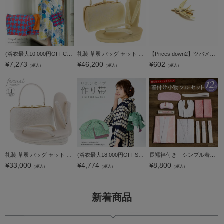
(浴衣最大10,000円OFFCP！7/30迄)【Prices down】角出し風タイプ 結び帯単品「桃×青 千鳥」京都きもの町オリジナル 浴衣帯 作り帯 付け帯 【メール便不可】
礼装 草履 バッグ セット レディース 礼装用草履バッグセット 紗織「ホワイトゴールド 道長取りに唐花」Fサイズ 日本製 礼装草履バッグ 礼装バッグ 礼装草履【メール便不可】
【Prices down2】ツバメクリップ髪飾り「ゴールド」ツバメクリップ ヘアクリップ 浴衣小物 浴衣ヘア ヘアアクセサリー 【メール便不可】0
¥
7,273
¥
46,200
¥
602
（税込）
（税込）
（税込）
礼装 草履 バッグ セット レディース 礼装用草履バッグセット 「Robe De'collete'e ローブデコルテ I型 マーブル シルバー」 草履LLサイズ 25cm前後 二の三枚芯 女性用 フォーマル草履バッグセット 痛くない 履
(浴衣最大18,000円OFFSALE8/13迄)【Prices down2】リボンタイプ 結び帯単品「水面（みなも） 浅緑」京都きもの町オリジナル 浴衣帯 作り帯 付け帯 【メール便不可】
長襦袢付き シンプル着物着付け小物セット【メール便不可】
¥
33,000
¥
4,774
¥
8,800
（税込）
（税込）
（税込）
新着商品