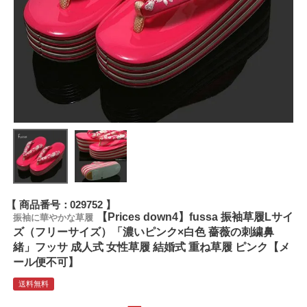
商品番号
029752
【Prices down4】fussa 振袖草履Lサイ
振袖に華やかな草履
ズ（フリーサイズ）「濃いピンク×白色 薔薇の刺繍鼻
緒」フッサ 成人式 女性草履 結婚式 重ね草履 ピンク【メ
ール便不可】
送料無料