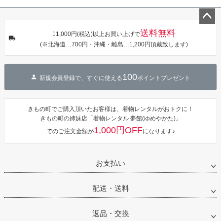
婚式 着物【メ
花髪飾り 成人
飾り お花髪飾
タン・夜の葉
ール便不可】
式 卒業式 結婚
り 成人式 卒業
音・金継ぎ・
式 着物【メー
式 結婚式 着物
チューリッ
ル便不可】
【メール便不
プ」Fサイズ
ペー
送料無料
可】
カシュクール
11,000円(税込)以上お買い上げで
ジト
ワンピース 簡
(※北海道…700円・沖縄・離島…1,200円頂戴致します)
単着付け 大人
ップ
へ
100
新規会員登録で、すぐに使える
ポイントプレゼント
きもの町でご購入頂いたお客様は、着物レンタルがおトクに！
きもの町の姉妹店「着物レンタル 夢館(ゆめやかた)」
1,000円OFF
でのご注文金額が
になります♪
お支払い
配送・送料
返品・交換