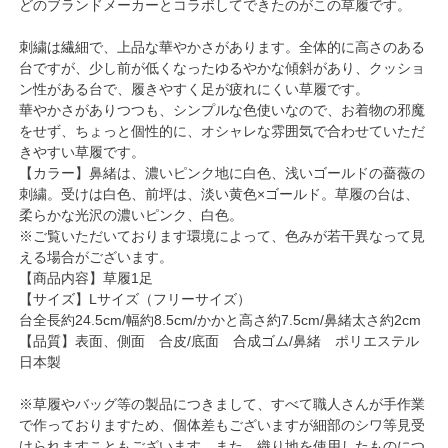
どのブランドメーカーとコラボしてできたのがこの草履です。
刺繍は繊細で、上品な華やかさがあります。全体的に高さのある
台ですが、少し前が低くなったゆるやかな傾斜があり、クッショ
ン性がある台で、履きやすく足が疲れにくい草履です。
華やかさがありつつも、シンプルな色使いなので、お着物の邪魔
をせず、ちょっと個性的に、オシャレな雰囲気で合わせていただ
きやすい草履です。
【カラー】鼻緒は、濃いピンク地に白色、浅いゴールドの薔薇の
刺繍。受けは白色、前坪は、淡い黄色×ゴールド。草履の台は、
柔らかな光沢の濃いピンク、白色。
※ご覧いただいております環境によって、色みが若干異なって見
える場合がございます。
【商品内容】草履1足
【サイズ】Lサイズ（フリーサイズ）
台全長約24.5cm/幅約8.5cm/かかと高さ約7.5cm/鼻緒太さ約2cm
【品質】表面、側面 合皮/底面 合成ゴム/鼻緒 ポリエステル
日本製
※草履やバッグ等の製品につきまして、すべて職人さんが手作業
で作っておりますため、個体差もございますが細部のシワ等見受
けられますこともございます。また、織り地を使用したものにつ