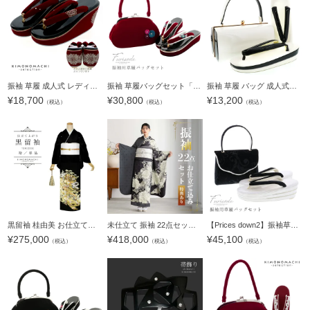
振袖 草履 成人式 レディース 振袖用草履 「百華レース刺繍 赤」 Fサイズ(M～Lサイズ相当) 振袖草履 刺繍草履 振袖草履 フリーサイズ 【メール便不可】
振袖 草履バッグセット「つまみのお花 真紅」Fサイズ 振袖草履バッグ 振袖バッグ 振袖草履 成人式【メール便不可】
振袖 草履 バッグ 成人式「白×黒」Fサイズ レディース 振袖用草履バッグセット エナメル 無地 振袖 草履 バッグ【メール便不可】
¥
18,700
¥
30,800
¥
13,200
（税込）
（税込）
（税込）
黒留袖 桂由美 お仕立て上がり 単品「金 菊に檜扇、御所車」正絹 紋入れ代込み 留袖 結婚式 袷 プレタ 仕立てあがり【メール便不可】
未仕立て 振袖 22点セット「グレー 牡丹に熨斗」仮絵羽 振り袖 正絹 着物 ブランド振袖 成人式 結婚式 結納 パーティー 晴れ着 【メール便不可】
【Prices down2】振袖草履バッグセット 「黒×ホワイト 唐草模様」 Fサイズ 振袖草履バッグ 振袖バッグ 振袖草履 【メール便不可】＜H＞
¥
275,000
¥
418,000
¥
45,100
（税込）
（税込）
（税込）