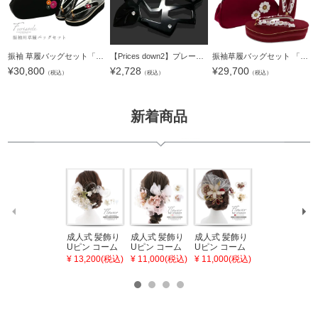
振袖 草履バッグセット「つまみのお花 黒」Fサイズ 振袖草履バッグ 振袖バッグ 振袖草履 成人式【メール便不可】
【Prices down2】プレート帯飾り「黒 薔薇」ラインストーン付き 浴衣小物 和装小物 【メール便不可】
振袖草履バッグセット 「橘菊刺繍草履バッグセット エンジ」 Fサイズ(M～Lサイズ相当) 振袖草履バッグ 振袖バッグ 振袖草履 成人式【メール便不可】
¥
30,800
¥
2,728
¥
29,700
（税込）
（税込）
（税込）
新着商品
成人式 髪飾り
成人式 髪飾り
成人式 髪飾り
ワンピース 浴
Uピン コーム
Uピン コーム
Uピン コーム
衣 セット レデ
とUピン 4点セ
とUピン 5点セ
とUピン 2点セ
ィース 吸水速
¥ 13,200(税込)
¥ 11,000(税込)
¥ 11,000(税込)
¥ 21,670(税込)
ット「桜と水
ット「オール
ット「つまみ
乾 ポリエステ
引 白」日本製
ドローズとリ
とレースのお
ル浴衣 浴衣2
コーム Uピン
ボン 白・ピン
花 ワイン・チ
点セット（浴
振袖用髪飾り
ク」日本製 コ
ャコール」日
衣＋バッグ付
お花髪飾り 成
ーム Uピン 振
本製 コーム U
き作り帯 オビ
人式 卒業式 結
袖用髪飾り お
ピン 振袖用髪
シェ）「ラン