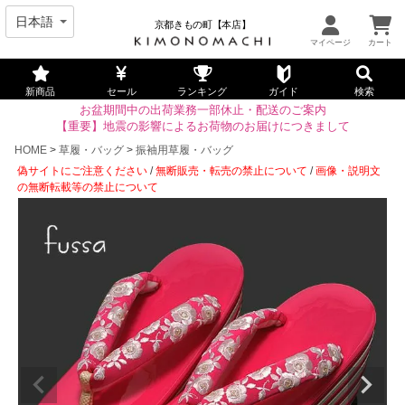
京都きもの町【本店】
新商品
セール
ランキング
ガイド
検索
お盆期間中の出荷業務一部休止・配送のご案内
【重要】地震の影響によるお荷物のお届けにつきまして
HOME
草履・バッグ
振袖用草履・バッグ
偽サイトにご注意ください
/
無断販売・転売の禁止について
/
画像・説明文
の無断転載等の禁止について