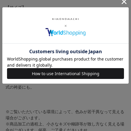
【サイズ】
モチーフ大：
横約12.5cm×縦約11cm
コーム横約5.5cm×縦約3.5cm
モチーフ小：
横約5.5cm×縦約6cm
Uピン長さ：約6.5cm
【素材】ポリエステルなど
日本製
【使用シーン】成人式や結婚式・披露宴の振袖に合わせて。卒業
式の袴姿にも。
※ご覧いただいている環境によって、色みが若干異なって見える
場合がございます。
※商品加工の過程上、小さなキズや糊跡等が致し方なく見える場
合がございます。何卒、ご了承くださいませ。