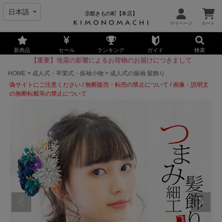
京都きもの町【本店】
新商品
セール
ランキング
ガイド
検索
【重要】地震の影響によるお荷物のお届けにつきまして
HOME
成人式・卒業式・振袖小物
成人式の振袖 髪飾り
偽サイトにご注意ください
/
無断販売・転売の禁止について
/
画像・説明文
の無断転載等の禁止について