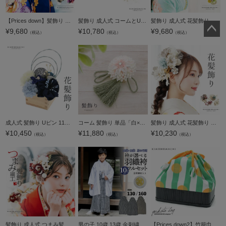
【Prices down】髪飾り 成人式 つまみ髪飾り Uピン 12点セット 「フラワーポット、ラナンキュラス 藍色・赤・ワイン・黒・深緑 全5色 No.8353」 振袖用髪飾り お花髪飾り 成人式 卒業式 結婚式 着物 【メール便不可
髪飾り 成人式 コームとUピン 2点セット「TOKYO KAREN パープルグレー、フラワーにレースリボン、チュール」振袖用髪飾り お花髪飾り つまみ細工かんざし 成人式 卒業式 結婚式 着物 日本製【メール便不可】
髪飾り 成人式 花髪飾り コーム Uピン 2点セット 「お花と玉飾り、組紐 グリーン No.54709」 振袖用髪飾り お花髪飾り つまみ細工 成人式 卒業式 結婚式 着物 日本製 【メール便不可】
¥
9,680
¥
10,780
¥
9,680
（税込）
（税込）
（税込）
ペー
ジト
ップ
へ
成人式 髪飾り Uピン 11点セット 「愛 藍 玉飾り アネモネ MU-4-806」振袖用髪飾り お花髪飾り 成人式 卒業式 結婚式 着物 日本製【メール便不可】
コーム 髪飾り 単品「白×薄色 つまみの大剣菊 UK-2」芸艸堂 大人用・子供用 女性 女児 女の子 レディース ヘアアクセサリー 着物、和装、振袖、七五三【メール便不可】ss2506kkd10
髪飾り 成人式 花髪飾り フラワーコーム Uピン 3点セット 「アネモネ グレー・ワイン No.1339」 振袖用髪飾り お花髪飾り プリザーブドフラワー 成人式 卒業式 結婚式 着物 日本製 【メール便不可】
¥
10,450
¥
11,880
¥
10,230
（税込）
（税込）
（税込）
髪飾り 成人式 つまみ髪飾り Uピン 16点セット フラワーポット「シャルロット レッド Arenca No.8366」振袖用髪飾り お花髪飾り つまみ細工かんざし 成人式 卒業式 結婚式 着物 日本製【メール便不可】
男の子 10歳 13歳 金刺繍紋入り 袴が選べる羽織袴セット 「白 菱、金刺繍紋 + 縞袴」紋付 紋付袴 ハーフ成人式 十三参り 卒業式 入学式 フルセット 10才 13才 男児用 着物セット 子供着物 【メール便不可】
【Prices down2】竹籠巾着単品「グリーン縞に黄色水玉」京都きもの町 籠巾着 巾着バッグ 【メール便不可】0