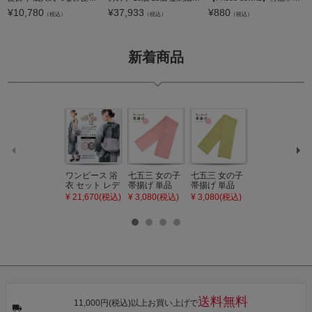
¥
10,780
¥
37,933
¥
880
（税込）
（税込）
（税込）
新着商品
ワンピース 浴
七五三 女の子
七五三 女の子
七五三 7歳 女
衣 セット レデ
帯揚げ 単品
帯揚げ 単品
の子 丸ぐけ 帯
ィース 吸水速
「灰桃色」日
「若葉色」日
締め 単品「若
¥ 21,670(税込)
¥ 3,080(税込)
¥ 3,080(税込)
¥ 3,080(税込)
乾 ポリエステ
本製 7歳 女児
本製 7歳 女児
葉色」日本製
ル浴衣 浴衣2
七五三小物 お
七五三小物 お
帯締め 七五三
点セット（浴
びあげ 和装 着
びあげ 和装 着
小物 丸ぐけ紐
衣＋バッグ付
物
物
帯締め
き作り帯 オビ
KIMONOMAC
KIMONOMAC
KIMONOMAC
シェ）「ラン
HI オリジナル
HI オリジナル
HI オリジナル
タン・夜の葉
【メール便不
【メール便不
【メール便不
音・金継ぎ・
可】
可】
可】
チューリッ
プ」Fサイズ
送料無料
カシュクール
11,000円(税込)以上お買い上げで
ワンピース 簡