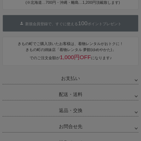
(※北海道…700円・沖縄・離島…1,200円頂戴致します)
単着付け 大人
100
新規会員登録で、すぐに使える
ポイントプレゼント
きもの町でご購入頂いたお客様は、着物レンタルがおトクに！
きもの町の姉妹店「着物レンタル 夢館(ゆめやかた)」
1,000円OFF
でのご注文金額が
になります♪
お支払い
配送・送料
返品・交換
お問合せ先