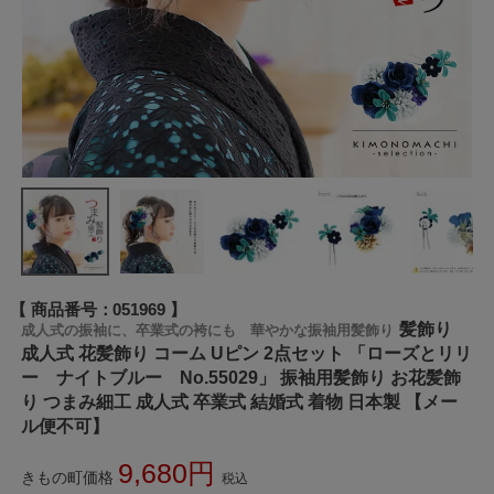
商品番号
051969
髪飾り
成人式の振袖に、卒業式の袴にも 華やかな振袖用髪飾り
成人式 花髪飾り コーム Uピン 2点セット 「ローズとリリ
ー ナイトブルー No.55029」 振袖用髪飾り お花髪飾
り つまみ細工 成人式 卒業式 結婚式 着物 日本製 【メー
ル便不可】
9,680
きもの町価格
税込