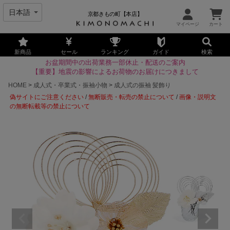
京都きもの町【本店】
新商品
セール
ランキング
ガイド
検索
お盆期間中の出荷業務一部休止・配送のご案内
【重要】地震の影響によるお荷物のお届けにつきまして
HOME
成人式・卒業式・振袖小物
成人式の振袖 髪飾り
偽サイトにご注意ください
/
無断販売・転売の禁止について
/
画像・説明文
の無断転載等の禁止について