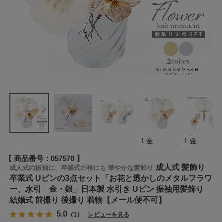
1.金
1.金
商品番号
057570
成人式 髪飾り
成人式の振袖に、卒業式の袴にも 華やかな髪飾り
卒業式 Uピンの3点セット「お花と透かしのメタルフラワ
ー、水引 金・銀」日本製 水引き Uピン 振袖用髪飾り
結婚式 前撮り 後撮り 着物【メール便不可】
5.0
（1）
レビューを見る