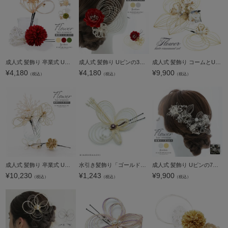
成人式 髪飾り 卒業式 Uピンの4点セット「マム、チュール、三つ輪水引 アイボリー・レッド・モスグリーン」日本製 水引き Uピン 振袖用髪飾り 結婚式 前撮り 後撮り 着物【メール便不可】
成人式 髪飾り Uピンの3点セット「赤×白・赤×金 フラワー、水引の花」日本製 振袖用髪飾り お花髪飾り 成人式 卒業式 結婚式 着物【メール便不可】
成人式 髪飾り コームとUピン 2点セット 「花ごころ アメリカンフラワー ゴールド」ヘアアクセサリー 成人式 卒業式 謝恩会 振袖 袴【メール便不可】
¥
4,180
¥
4,180
¥
9,900
（税込）
（税込）
（税込）
成人式 髪飾り 卒業式 Uピンの6点セット「アメリカンフラワー三つ葉、水引、つまみのお花 白×ゴールド」日本製 水引き Uピン 振袖用髪飾り 結婚式 前撮り 後撮り 着物【メール便不可】
水引き髪飾り「ゴールド」ポイント髪飾り 振袖、袴に ヘアアクセサリー ヘアアレンジ Uピン髪飾り （UP-10）【メール便不可】＜H＞ss2303wkk20
成人式 髪飾り Uピンの7点セット「シルバー・ゴールド スカシフラワー、ディップフラワー、カスミソウ」日本製 Uピン 振袖用髪飾り お花髪飾り 成人式 卒業式 結婚式 着物【メール便不可】
¥
10,230
¥
1,243
¥
9,900
（税込）
（税込）
（税込）