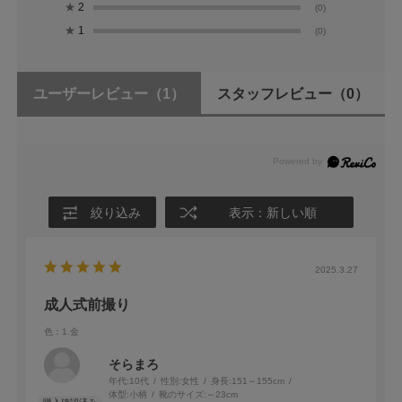
★
2
(0)
★
1
(0)
ユーザーレビュー
（1）
スタッフレビュー
（0）
絞り込み
表示：新しい順
2025.3.27
成人式前撮り
色：1.金
そらまろ
年代:
10代
性別:
女性
身長:
151～155cm
体型:
小柄
靴のサイズ:
～23cm