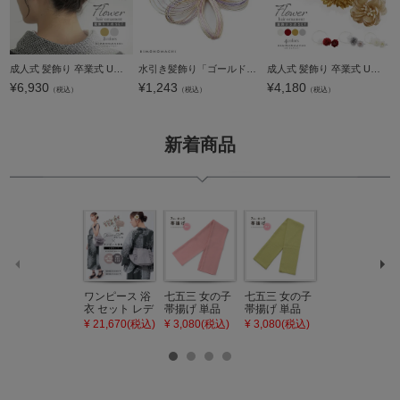
成人式 髪飾り 卒業式 Uピンの3点セット「水引の花輪、松葉、玉飾り 金・銀」日本製 水引き Uピン 振袖用髪飾り 結婚式 前撮り 後撮り 着物【メール便不可】
水引き髪飾り「ゴールド×パープル」ポイント髪飾り 振袖、袴に ヘアアクセサリー ヘアアレンジ Uピン髪飾り （UP-9）【メール便不可】ss2203wkk10＜H＞
成人式 髪飾り 卒業式 Uピンの3点セット「マムチュール、水引 ホワイト・レッド・ゴールド・シルバー」日本製 水引き Uピン 振袖用髪飾り 結婚式 前撮り 後撮り 着物【メール便不可】
¥
6,930
¥
1,243
¥
4,180
（税込）
（税込）
（税込）
新着商品
ワンピース 浴
七五三 女の子
七五三 女の子
七五三 7歳 女
衣 セット レデ
帯揚げ 単品
帯揚げ 単品
の子 丸ぐけ 帯
ィース 吸水速
「灰桃色」日
「若葉色」日
締め 単品「若
¥ 21,670(税込)
¥ 3,080(税込)
¥ 3,080(税込)
¥ 3,080(税込)
乾 ポリエステ
本製 7歳 女児
本製 7歳 女児
葉色」日本製
ル浴衣 浴衣2
七五三小物 お
七五三小物 お
帯締め 七五三
点セット（浴
びあげ 和装 着
びあげ 和装 着
小物 丸ぐけ紐
衣＋バッグ付
物
物
帯締め
き作り帯 オビ
KIMONOMAC
KIMONOMAC
KIMONOMAC
シェ）「ラン
HI オリジナル
HI オリジナル
HI オリジナル