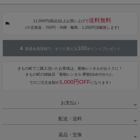
タン・夜の葉
【メール便不
【メール便不
【メール便不
音・金継ぎ・
可】
可】
可】
チューリッ
プ」Fサイズ
送料無料
カシュクール
11,000円(税込)以上お買い上げで
ワンピース 簡
(※北海道…700円・沖縄・離島…1,200円頂戴致します)
単着付け 大人
100
新規会員登録で、すぐに使える
ポイントプレゼント
きもの町でご購入頂いたお客様は、着物レンタルがおトクに！
きもの町の姉妹店「着物レンタル 夢館(ゆめやかた)」
1,000円OFF
でのご注文金額が
になります♪
お支払い
配送・送料
返品・交換