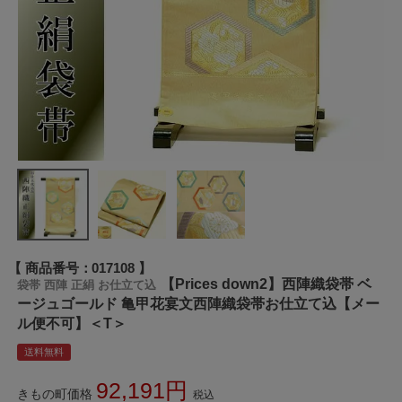
商品番号
017108
【Prices down2】西陣織袋帯 ベ
袋帯 西陣 正絹 お仕立て込
ージュゴールド 亀甲花宴文西陣織袋帯お仕立て込【メー
ル便不可】＜T＞
送料無料
92,191
きもの町価格
税込