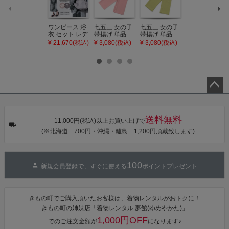
ワンピース 浴
七五三 女の子
七五三 女の子
七五三 7歳 女
衣 セット レデ
帯揚げ 単品
帯揚げ 単品
の子 丸ぐけ 帯
ィース 吸水速
「灰桃色」日
「若葉色」日
締め 単品「若
¥ 21,670(税込)
¥ 3,080(税込)
¥ 3,080(税込)
¥ 3,080(税込)
乾 ポリエステ
本製 7歳 女児
本製 7歳 女児
葉色」日本製
ル浴衣 浴衣2
七五三小物 お
七五三小物 お
帯締め 七五三
点セット（浴
びあげ 和装 着
びあげ 和装 着
小物 丸ぐけ紐
衣＋バッグ付
物
物
帯締め
き作り帯 オビ
KIMONOMAC
KIMONOMAC
KIMONOMAC
シェ）「ラン
HI オリジナル
HI オリジナル
HI オリジナル
タン・夜の葉
【メール便不
【メール便不
【メール便不
ペー
音・金継ぎ・
可】
可】
可】
チューリッ
ジト
プ」Fサイズ
送料無料
ップ
カシュクール
11,000円(税込)以上お買い上げで
ワンピース 簡
へ
(※北海道…700円・沖縄・離島…1,200円頂戴致します)
単着付け 大人
100
新規会員登録で、すぐに使える
ポイントプレゼント
きもの町でご購入頂いたお客様は、着物レンタルがおトクに！
きもの町の姉妹店「着物レンタル 夢館(ゆめやかた)」
1,000円OFF
でのご注文金額が
になります♪