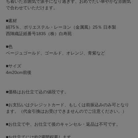
ち着いた雰囲気で派手になり過ぎず、おめでたい華やかな雰囲気
で合わせていただけます。
■素材
絹75％、ポリエステル・レーヨン（金属風）25％ 日本製
西陣織証紙番号1835（株）白寿苑
■色
ベージュゴールド、ゴールド、オレンジ、青紫など
■サイズ
4m20cm前後
■価格はお仕立て込の値段です。
■お支払いはクレジットカード、もしくは前振込みのみ可となり
ます。（代金引換はお受けできませんのでご注意ください。）
■お仕立て中、お仕立て後のキャンセル・返品は不可です。
■お仕立てには約2週間程要します。