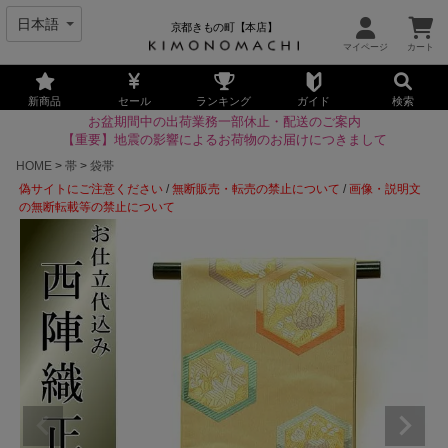
京都きもの町【本店】
新商品
セール
ランキング
ガイド
検索
お盆期間中の出荷業務一部休止・配送のご案内
【重要】地震の影響によるお荷物のお届けにつきまして
HOME
帯
袋帯
偽サイトにご注意ください
/
無断販売・転売の禁止について
/
画像・説明文
の無断転載等の禁止について