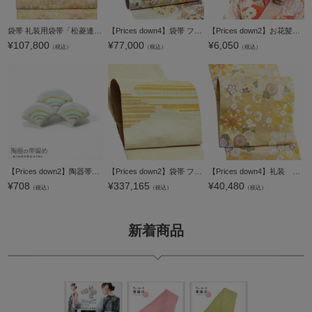
袋帯 礼装用袋帯「松菱連翠文」訪問着用 色留袖用 六通柄 未仕立て 日本製 西陣織 絹＜T＞【メール便不可】
【Prices down4】袋帯 フォーマル 礼装袋帯 「シルバー 貝合わせに華紋 リボン」 とみや織物（株）謹製 西陣織証紙番号No.308 六通柄 日本製 西陣織 絹 未仕立て 黒留袖用 訪問着用 色留袖用 礼装用袋帯 新品 未使用
【Prices down2】お花髪飾り単品「ピンク色系 お花」髪飾り 卒業式の袴にも 振袖 フラワーコーム 成人式 （3253）【メール便不可】
¥
107,800
¥
77,000
¥
6,050
（税込）
（税込）
（税込）
【Prices down2】陶器帯留め「白色 青海波」陶器 和装小物 洒落小物 【メール便不可】
【Prices down2】袋帯 フォーマル 礼装袋帯 「爪つづれ 雲 白×銀」 白龍庵勝山謹製 西陣織証紙番号No.2527 お太鼓柄 日本製 西陣織 絹 未仕立て 黒留袖用 訪問着用 色留袖用 礼装用袋帯 新品 未使用 【メール便不
【Prices down4】礼装 袋帯 「源氏香 華文」 日本製 西陣織 西陣織証紙番号No.2362 大光株式会社 絹 未仕立て 六通柄 訪問着用 色留袖用 礼装袋帯 【メール便不可】＜T＞
¥
708
¥
337,165
¥
40,480
（税込）
（税込）
（税込）
新着商品