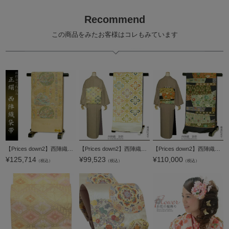
Recommend
この商品をみたお客様はコレもみています
【Prices down2】西陣織袋帯「光彩晴日 ベージュ×金」長嶋成織物（ながしま織物）謹製お仕立て代、帯芯代込み [ 袋帯 ] [ 西陣織 ] 【メール便不可】西陣織袋帯 お仕立て代込 帯芯代込【メール便不可】＜T＞
【Prices down2】西陣織袋帯「イエロークリーム×白色 蜀江華文」となみ織物（株） （六通柄） 未仕立て 京都西陣 袋帯 【メール便不可】＜T＞
【Prices down2】西陣織袋帯「錦集笹蔦唐花」河崎工房（有） （六通柄） 未仕立て 京都西陣 袋帯 【メール便不可】＜T＞
¥
125,714
¥
99,523
¥
110,000
（税込）
（税込）
（税込）