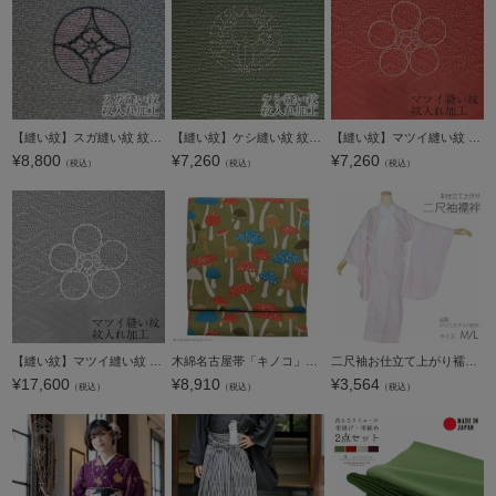
【縫い紋】スガ縫い紋 紋入れ加工 一つ紋 未仕立てのポリエステル着物専用紋入れ
【縫い紋】ケシ縫い紋 紋入れ加工 一つ紋 未仕立てのポリエステル着物専用紋入れ
【縫い紋】マツイ縫い紋 紋入れ加工 一つ紋 未仕立てのポリエステル着物専用紋入れ
¥
8,800
¥
7,260
¥
7,260
（税込）
（税込）
（税込）
【縫い紋】マツイ縫い紋 紋入れ加工 一つ紋 お仕立て上がりのポリエステル着物専用紋入れ＜H＞
木綿名古屋帯「キノコ」長尺もあります 日本製 洒落帯 名古屋仕立て 【メール便不可】＜H＞
二尺袖お仕立て上がり襦袢単品「薄ピンク色」M、L ポリエステル襦袢 卒業式の袴に 掛け衿付き 【メール便不可】
¥
17,600
¥
8,910
¥
3,564
（税込）
（税込）
（税込）