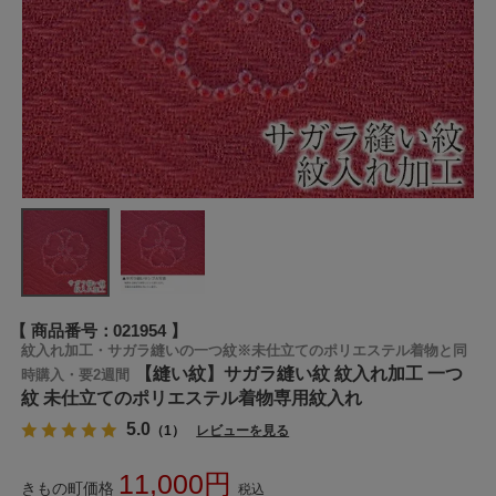
商品番号
021954
紋入れ加工・サガラ縫いの一つ紋※未仕立てのポリエステル着物と同
【縫い紋】サガラ縫い紋 紋入れ加工 一つ
時購入・要2週間
紋 未仕立てのポリエステル着物専用紋入れ
5.0
（1）
レビューを見る
11,000
きもの町価格
税込