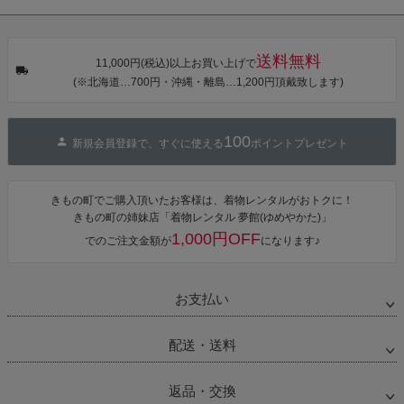
タン・夜の葉
【メール便不
【メール便不
【メール便不
音・金継ぎ・
可】
可】
可】
チューリッ
プ」Fサイズ
送料無料
カシュクール
11,000円(税込)以上お買い上げで
ワンピース 簡
(※北海道…700円・沖縄・離島…1,200円頂戴致します)
単着付け 大人
100
新規会員登録で、すぐに使える
ポイントプレゼント
きもの町でご購入頂いたお客様は、着物レンタルがおトクに！
きもの町の姉妹店「着物レンタル 夢館(ゆめやかた)」
1,000円OFF
でのご注文金額が
になります♪
お支払い
配送・送料
返品・交換