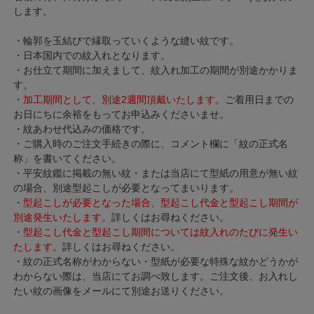
します。
・輪郭を玉結びで縁取っていくような縫い紋です。
・日本国内での紋入れとなります。
・お仕立て期間に加えまして、紋入れ加工の期間が別途かかりま
す。
・
加工期間として、別途2週間頂戴いたします。
ご着用日までの
お日にちに余裕をもってお申込みくださいませ。
・紋あわせ代込みの価格です。
・ご購入時のご注文手続きの際に、コメント欄に「紋の正式名
称」を書いてください。
・平安紋鑑に掲載の無い紋・または当店にて型紙の用意が無い紋
の場合、別途型起こしが必要となってまいります。
・
型起こしが必要となった場合、型起こし代金と型起こし期間が
別途発生いたします。
詳しくはお尋ねください。
・
型起こし代金と型起こし期間については紋入れのたびに発生い
たします。
詳しくはお尋ねください。
・紋の正式名称がわからない・型紙が必要な特殊な紋かどうかが
わからない際は、当店にてお調べ致します。ご注文後、お入れし
たい紋の画像をメールにて別途お送りください。