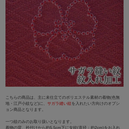
こちらの商品は、主に未仕立てのポリエステル素材の着物(色無
地・江戸小紋など)に、
サガラ縫い紋
を入れたい方向けのオプシ
ョン商品となります。
一つ紋のみのお取り扱いとなります。
着物の背、衿付けから約5.5cm下に女紋(直径：約2cm)をお入れ