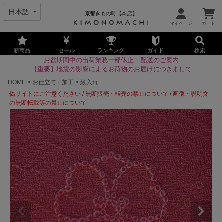
京都きもの町【本店】
新商品
セール
ランキング
ガイド
検索
お盆期間中の出荷業務一部休止・配送のご案内
【重要】地震の影響によるお荷物のお届けにつきまして
HOME
お仕立て・加工
紋入れ
偽サイトにご注意ください
/
無断販売・転売の禁止について
/
画像・説明文
の無断転載等の禁止について