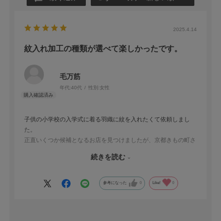
2025.4.14
紋入れ加工の種類が選べて楽しかったです。
毛万筋
年代:
40代
性別:
女性
子供の小学校の入学式に着る羽織に紋を入れたくて依頼しまし
た。
正直いくつか候補となるお店を見つけましたが、京都きもの町さ
んは紋入れの種類がたくさんあり、汎用品の羽織にオリジナリテ
続きを読む
ィが出て大変良かったです。丁寧に作業していただいてとても満
足です。
また機会がありましたらよろしくお願いします。
参考になった
0
Like!
0