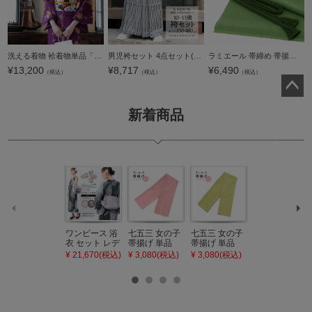
洗える着物 袷着物単品「ばら 紫色」KIMONOMACHI オリジナル きもの福袋から飛び出た着物単品 サイズS/M/L/LL 小紋 カジュアル着物 袷着物 レディース キモノ kimono【メール便不可】ss2506kck10
男児袴セット 4点セット(袴+角帯(袴下帯)+懐剣+お守り)「黒グレー 子持縞」10歳・13歳(適応身長：130cm～160cm) ジュニアサイズ ハーフ成人式 十三参り 卒業式 こども袴 行灯袴 ボーイズ【メール便不可】
ラミエール 帯締め 帯揚げ セット No.149・No.151・No.172・No.176 帯じめ 帯〆 帯締 帯あげ おびあげ 帯揚 日本製 洗える 無地 【メール便対応可】
¥
13,200
¥
8,717
¥
6,490
（税込）
（税込）
（税込）
ペー
新着商品
ジト
ップ
へ
ワンピース 浴
七五三 女の子
七五三 女の子
七五三 7歳 女
衣 セット レデ
帯揚げ 単品
帯揚げ 単品
の子 丸ぐけ 帯
ィース 吸水速
「灰桃色」日
「若葉色」日
締め 単品「若
¥ 21,670(税込)
¥ 3,080(税込)
¥ 3,080(税込)
¥ 3,080(税込)
乾 ポリエステ
本製 7歳 女児
本製 7歳 女児
葉色」日本製
ル浴衣 浴衣2
七五三小物 お
七五三小物 お
帯締め 七五三
点セット（浴
びあげ 和装 着
びあげ 和装 着
小物 丸ぐけ紐
衣＋バッグ付
物
物
帯締め
き作り帯 オビ
KIMONOMAC
KIMONOMAC
KIMONOMAC
シェ）「ラン
HI オリジナル
HI オリジナル
HI オリジナル