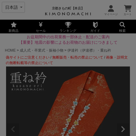
京都きもの町【本店】
新商品
セール
ランキング
ガイド
検索
お盆期間中の出荷業務一部休止・配送のご案内
【重要】地震の影響によるお荷物のお届けにつきまして
HOME
成人式・卒業式・振袖小物
伊達衿（伊達襟）・重ね衿
偽サイトにご注意ください
/
無断販売・転売の禁止について
/
画像・説明文
の無断転載等の禁止について