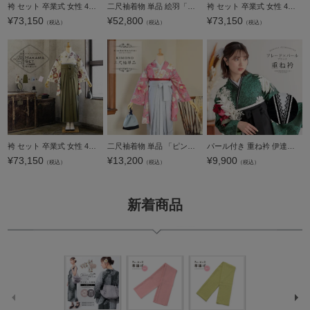
袴 セット 卒業式 女性 4点セット「絵羽二尺袖：白×灰 雲に花紋+刺繍袴：オリーブ 南天+袴下帯：白 麻の葉+襦袢」卒業式 女性 レディース お仕立て上がり 袴セット 二尺袖着物セット 着物 二尺着物 袴【メール便不
二尺袖着物 単品 絵羽「白地 雲取りに四季花、御所車」Fサイズ お仕立て上がり 短丈 ショート丈 レディース 洗える着物 二尺袖 着物 袴に合わせて 卒業式 謝恩会【メール便不可】
袴 セット 卒業式 女性 4点セット「絵羽二尺袖：赤 雲に花紋+刺繍袴：オフホワイト 葡萄+袴下帯：シルバーグレー 七宝+襦袢」卒業式 女性 レディース お仕立て上がり 袴セット 二尺袖着物セット 着物 二尺着物 袴【
¥
73,150
¥
52,800
¥
73,150
（税込）
（税込）
（税込）
袴 セット 卒業式 女性 4点セット「絵羽二尺袖：クリーム 雲に花紋+刺繍袴：オリーブ 南天+袴下帯：シルバーグレー 七宝+襦袢」卒業式 女性 レディース お仕立て上がり 袴セット 二尺袖着物セット 着物 二尺着物 袴
二尺袖着物 単品 「ピンク地 椿」 お仕立て上がり レディース 洗える着物 二尺袖 着物 袴に合わせて 卒業式 謝恩会に 通常丈 長着 カジュアル着物 【メール便不可】
パール付き 重ね衿 伊達衿 単品「ブレード×パール ブラック」日本製 コームピン付き 可愛い 豪華 成人式の振袖に 卒業式の袴や二尺着物に 重ね襟 フォーマル 着物 伊達襟 振袖小物【メール便不可】
¥
73,150
¥
13,200
¥
9,900
（税込）
（税込）
（税込）
新着商品