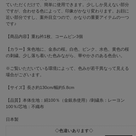
ていただくだけで、簡単に使用できます。少ししか見えない部分
ですが、合わせる色によって、印象がかなり変わります。お顔に
近い部分ですし、案外目立つので、かなりの重要アイテムの一つ
です♪
【商品内容】重ね衿1枚、コームピン3個
【カラー】朱色地に、金糸の桜。白色、ピンク、水色、黄色の桜
の刺繍。少し落ち着いた色みながら、華やかさのある色合い。
※ご覧いただいている環境によって、色みが若干異なって見える
場合がございます。
【サイズ】長さ約130cm/幅約5.8cm
【品質】本体生地：絹100％（金銀糸使用）/刺繍糸：レーヨン
100％/芯地：不織布
日本製
◇色違いあります◇