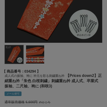
商品番号
034294
【Prices down2】正
成人式の振袖、袴に 衿元を彩る刺繍重ね衿
絹重ね衿「朱色 白桜刺繍」刺繍重ね衿 成人式、卒業式
振袖、二尺袖、袴に (和咲3)
メール便可
通常販売価格
6,600
のところ