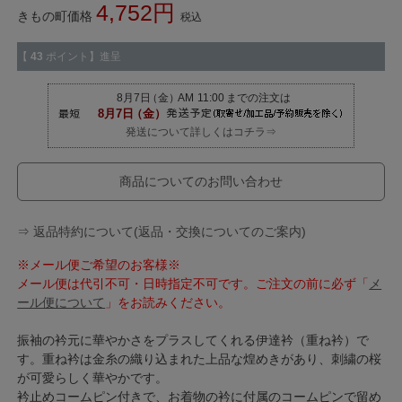
4,752
きもの町価格
税込
【
43
ポイント】進呈
発送について詳しくはコチラ⇒
商品についてのお問い合わせ
⇒ 返品特約について(返品・交換についてのご案内)
※メール便ご希望のお客様※
メール便は代引不可・日時指定不可です。ご注文の前に必ず「
メ
ール便について
」をお読みください。
振袖の衿元に華やかさをプラスしてくれる伊達衿（重ね衿）で
す。重ね衿は金糸の織り込まれた上品な煌めきがあり、刺繍の桜
が可愛らしく華やかです。
衿止めコームピン付きで、お着物の衿に付属のコームピンで留め