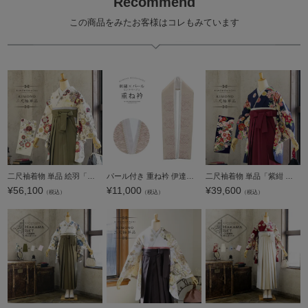
Recommend
この商品をみたお客様はコレもみています
二尺袖着物 単品 絵羽「クリーム 雲に花紋」Fサイズ お仕立て上がり 短丈 ショート丈 レディース 洗える着物 二尺袖 着物 袴に合わせて 卒業式 謝恩会【メール便不可】
パール付き 重ね衿 伊達衿 単品「刺繍×パール ピンクベージュ」日本製 コームピン付き 可愛い 豪華 成人式の振袖に 卒業式の袴や二尺着物に 重ね襟 フォーマル 着物 伊達襟 振袖小物【メール便不可】
二尺袖着物 単品「紫紺 雲に四季花」Fサイズ お仕立て上がり 短丈 ショート丈 レディース 洗える着物 二尺袖 着物 袴に合わせて 卒業式 謝恩会【メール便不可】
¥
56,100
¥
11,000
¥
39,600
（税込）
（税込）
（税込）