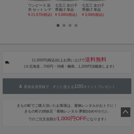
ワンピース 浴
七五三 女の子
七五三 女の子
七五三 7歳 女
衣 セット レデ
帯揚げ 単品
帯揚げ 単品
の子 丸ぐけ 帯
ィース 吸水速
「灰桃色」日
「若葉色」日
締め 単品「若
¥ 21,670(税込)
¥ 3,080(税込)
¥ 3,080(税込)
¥ 3,080(税込)
乾 ポリエステ
本製 7歳 女児
本製 7歳 女児
葉色」日本製
ル浴衣 浴衣2
七五三小物 お
七五三小物 お
帯締め 七五三
点セット（浴
びあげ 和装 着
びあげ 和装 着
小物 丸ぐけ紐
衣＋バッグ付
物
物
帯締め
き作り帯 オビ
KIMONOMAC
KIMONOMAC
KIMONOMAC
シェ）「ラン
HI オリジナル
HI オリジナル
HI オリジナル
タン・夜の葉
【メール便不
【メール便不
【メール便不
音・金継ぎ・
可】
可】
可】
チューリッ
プ」Fサイズ
送料無料
カシュクール
11,000円(税込)以上お買い上げで
ワンピース 簡
(※北海道…700円・沖縄・離島…1,200円頂戴致します)
単着付け 大人
100
新規会員登録で、すぐに使える
ポイントプレゼント
きもの町でご購入頂いたお客様は、着物レンタルがおトクに！
きもの町の姉妹店「着物レンタル 夢館(ゆめやかた)」
1,000円OFF
でのご注文金額が
になります♪
ペー
ジト
ップ