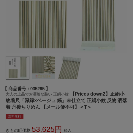
商品番号
035295
【Prices down2】正絹小
大人の上品でお洒落な装い 正絹小紋
紋着尺「深緑×ベージュ 縞」未仕立て 正絹小紋 反物 洒落
着 丹後ちりめん 【メール便不可】＜T＞
送料無料
53,625
きもの町価格
税込