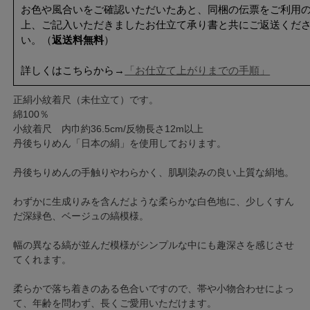
お色や風合いをご確認いただいたあと、同梱の伝票をご利用
上、ご記入いただきましたお仕立て承り書と共にご返送くだ
い。（
返送料無料
）
詳しくはこちらから→
「お仕立て上がりまでの手順」
正絹小紋着尺（未仕立て）です。
綿100％
小紋着尺 内巾約36.5cm/反物長さ12m以上
丹後ちりめん「日本の絹」を使用しております。
丹後ちりめんの手触りやわらかく、肌馴染みの良い上質な絹地。
わずかに生成りみを含んだような柔らかな白色地に、少しくすん
だ深緑色、ベージュの縞模様。
幅の異なる縞が並んだ模様がシンプルな中にも趣深さを感じさせ
てくれます。
柔らかで落ち着きのある色合いですので、帯や小物合わせによっ
て、年齢を問わず、長くご愛用いただけます。