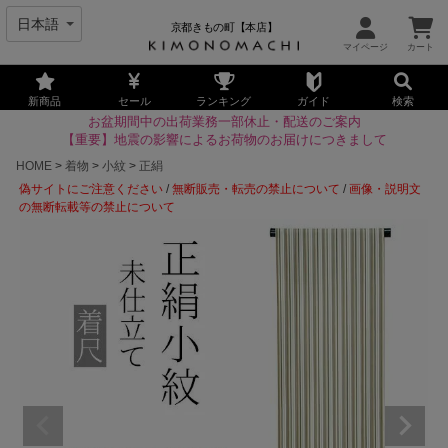
京都きもの町【本店】
新商品
セール
ランキング
ガイド
検索
お盆期間中の出荷業務一部休止・配送のご案内
【重要】地震の影響によるお荷物のお届けにつきまして
HOME
着物
小紋
正絹
偽サイトにご注意ください
/
無断販売・転売の禁止について
/
画像・説明文
の無断転載等の禁止について