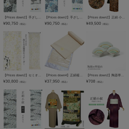
【Prices down2】手ざし紅型正絹小紋着尺「白色×黒色 裂取りに草花」未仕立て 京紅型 反物 洒落着 宮崎良次 【メール便不可】＜T＞
【Prices down2】手ざし紅型正絹小紋着尺「白色×紺色 裂取りに草花」未仕立て 京紅型 反物 洒落着 宮崎良次 【メール便不可】＜T＞
【Prices down2】正絹 小紋 反物 着物「柿渋染め 更紗」日本製 丹後ちりめん 未仕立て 小紋 京友禅 古典柄＜T＞【メール便不可】
¥
90,750
¥
90,750
¥
49,500
（税込）
（税込）
（税込）
【Prices down2】セミオーダー 襦袢「ベージュ×ピンク色 鈴」みすゞうた 反物代、お仕立て代込 柄襦袢 洗える襦袢 【メール便不可】
【Prices down4】正絹襦袢反物「絹鼠色 絞り梅の花」福叶う 絞り 13.5 着尺 柄襦袢 小松ちりめん 未仕立て ＜U＞【メール便不可】
【Prices down2】陶器帯留め「白色 青海波」陶器 和装小物 洒落小物 【メール便不可】
¥
30,800
¥
37,950
¥
708
（税込）
（税込）
（税込）