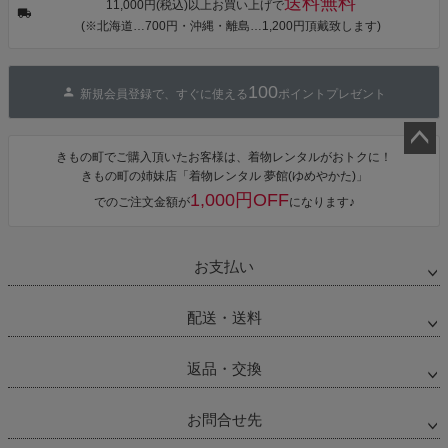
送料無料
カシュクール
11,000円(税込)以上お買い上げで
ワンピース 簡
(※北海道…700円・沖縄・離島…1,200円頂戴致します)
単着付け 大人
100
新規会員登録で、すぐに使える
ポイントプレゼント
きもの町でご購入頂いたお客様は、着物レンタルがおトクに！
ペー
きもの町の姉妹店「着物レンタル 夢館(ゆめやかた)」
ジト
1,000円OFF
でのご注文金額が
になります♪
ップ
へ
お支払い
配送・送料
返品・交換
お問合せ先