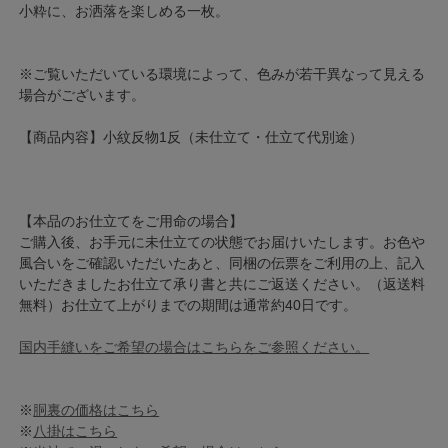
小粋に、お洒落を楽しめる一枚。
※ご覧いただいている環境によって、色みが若干異なって見える
場合がございます。
【商品内容】小紋反物1反（未仕立て・仕立て代別途）
【本品のお仕立てをご用命の場合】
ご購入後、お手元に未仕立ての状態でお届けいたします。お色や
風合いをご確認いただいたあと、同梱の伝票をご利用の上、記入
いただきましたお仕立て承り書と共にご返送ください。（返送料
無料）お仕立て上がりまでの期間は通常約40日です。
国内手縫いをご希望の場合はこちらをご参照ください。
※
胴裏の価格はこちら
※
八掛はこちら