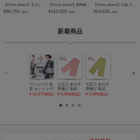
【Prices down2】手ざし紅型正絹小紋着尺「白色×黒色 山岳取りに草花」未仕立て 京紅型 反物 洒落着 宮崎良次 【メール便不可】＜T＞
【Prices down2】西陣織袋帯「錦集笹蔦唐花」河崎工房（有） （六通柄） 未仕立て 京都西陣 袋帯 【メール便不可】＜T＞
【Prices down2】正絹 小紋 反物 着物「格子 赤紫色」日本製 丹後ちりめん 未仕立て 小紋 単衣 袷＜T＞【メール便不可】
¥
90,750
¥
110,000
¥
53,625
（税込）
（税込）
（税込）
新着商品
ワンピース 浴
七五三 女の子
七五三 女の子
七五三 7歳 女
衣 セット レデ
帯揚げ 単品
帯揚げ 単品
の子 丸ぐけ 帯
ィース 吸水速
「灰桃色」日
「若葉色」日
締め 単品「若
¥ 21,670(税込)
¥ 3,080(税込)
¥ 3,080(税込)
¥ 3,080(税込)
乾 ポリエステ
本製 7歳 女児
本製 7歳 女児
葉色」日本製
ル浴衣 浴衣2
七五三小物 お
七五三小物 お
帯締め 七五三
点セット（浴
びあげ 和装 着
びあげ 和装 着
小物 丸ぐけ紐
衣＋バッグ付
物
物
帯締め
き作り帯 オビ
KIMONOMAC
KIMONOMAC
KIMONOMAC
シェ）「ラン
HI オリジナル
HI オリジナル
HI オリジナル
タン・夜の葉
【メール便不
【メール便不
【メール便不
音・金継ぎ・
可】
可】
可】
チューリッ
プ」Fサイズ