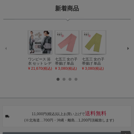
新着商品
ワンピース 浴
七五三 女の子
七五三 女の子
七五三 7歳 女
衣 セット レデ
帯揚げ 単品
帯揚げ 単品
の子 丸ぐけ 帯
ィース 吸水速
「灰桃色」日
「若葉色」日
締め 単品「若
¥ 21,670(税込)
¥ 3,080(税込)
¥ 3,080(税込)
¥ 3,080(税込)
乾 ポリエステ
本製 7歳 女児
本製 7歳 女児
葉色」日本製
ル浴衣 浴衣2
七五三小物 お
七五三小物 お
帯締め 七五三
点セット（浴
びあげ 和装 着
びあげ 和装 着
小物 丸ぐけ紐
衣＋バッグ付
物
物
帯締め
き作り帯 オビ
KIMONOMAC
KIMONOMAC
KIMONOMAC
シェ）「ラン
HI オリジナル
HI オリジナル
HI オリジナル
タン・夜の葉
【メール便不
【メール便不
【メール便不
音・金継ぎ・
可】
可】
可】
チューリッ
プ」Fサイズ
送料無料
カシュクール
11,000円(税込)以上お買い上げで
ワンピース 簡
(※北海道…700円・沖縄・離島…1,200円頂戴致します)
単着付け 大人