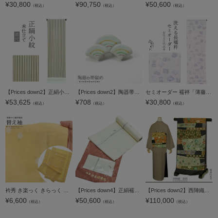
¥
30,800
¥
90,750
¥
50,600
（税込）
（税込）
（税込）
【Prices down2】正絹小紋着尺「深緑×ベージュ 縞」未仕立て 正絹小紋 反物 洒落着 丹後ちりめん 【メール便不可】＜T＞
【Prices down2】陶器帯留め「白色 青海波」陶器 和装小物 洒落小物 【メール便不可】
セミオーダー 襦袢「薄藤色 本と万年筆」みすゞうた 反物代、お仕立て代込 柄襦袢 洗える襦袢 【メール便不可】
¥
53,625
¥
708
¥
30,800
（税込）
（税込）
（税込）
衿秀 き楽っく きらっく 専用替え袖 「くわい黄色」長襦袢用替え袖 半襦袢用替え袖 洗える替え袖 ※襦袢、衿は別売りです※ カジュアル 普段使い 洒落用 ブランド：襟の衿秀【メール便対応可】
【Prices down4】正絹襦袢反物「薄黄色 瓢箪と将棋の駒」ウロコ綸子 手描き 着尺 柄襦袢 未仕立て ＜U＞【メール便不可】
【Prices down2】西陣織袋帯「錦集笹蔦唐花」河崎工房（有） （六通柄） 未仕立て 京都西陣 袋帯 【メール便不可】＜T＞
¥
6,600
¥
50,600
¥
110,000
（税込）
（税込）
（税込）