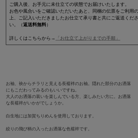
ご購入後、お手元に未仕立ての状態でお届けいたします。
お色や風合いをご確認いただいたあと、同梱の伝票をご利用
上、ご記入いただきましたお仕立て承り書と共にご返送くだ
い。（
返送料無料
）
詳しくはこちらから→
「お仕立て上がりまでの手順」
お袖、袂からチラリと見える長襦袢のお袖。隠れた部分のお洒落
にもこだわってみるのもいいですね。
大人のお洒落の装いを楽しんでいる方、楽しみたい方に。お洒落
な長襦袢がいかがでしょうか。
白生地には加賀ちりめんを使用しております。
絞りの飛び柄の入ったお洒落な色襦袢です。