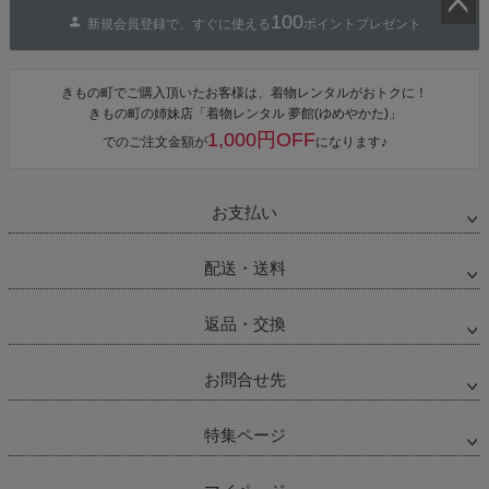
100
新規会員登録で、すぐに使える
ポイントプレゼント
ペー
ジト
ップ
きもの町でご購入頂いたお客様は、着物レンタルがおトクに！
へ
きもの町の姉妹店「着物レンタル 夢館(ゆめやかた)」
1,000円OFF
でのご注文金額が
になります♪
お支払い
配送・送料
返品・交換
お問合せ先
特集ページ