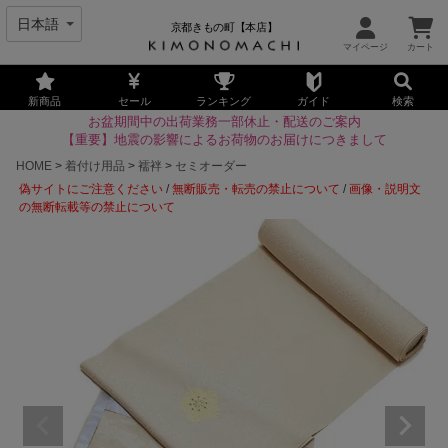
京都きもの町【本店】
新商品
セール
ランキング
ガイド
検索
お盆期間中の出荷業務一部休止・配送のご案内
【重要】地震の影響によるお荷物のお届けにつきまして
HOME
着付け用品
襦袢
セミオーダー
偽サイトにご注意ください
/
無断販売・転売の禁止について
/
画像・説明文
の無断転載等の禁止について