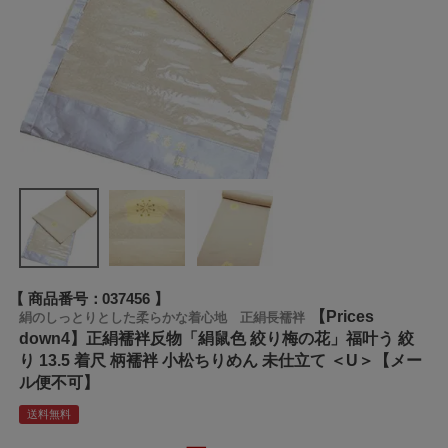
商品番号
037456
【Prices
絹のしっとりとした柔らかな着心地 正絹長襦袢
down4】正絹襦袢反物「絹鼠色 絞り梅の花」福叶う 絞
り 13.5 着尺 柄襦袢 小松ちりめん 未仕立て ＜U＞【メー
ル便不可】
送料無料