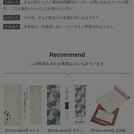
お知らせ
きもの町からのご案内(自動配信メール・お問い合わせメールの返
信・ご注文確認メールなど)が届かない方へ
お知らせ
その他、きもの町からの各種お知らせはコチラ
衣装協力
衣装協力・衣装貸し出し・リースをご希望の方はこちら
Recommend
この商品をみたお客様はコレもみています
【Prices down2】セミオーダー 襦袢「ベージュ×ピンク色 鈴」みすゞうた 反物代、お仕立て代込 柄襦袢 洗える襦袢 【メール便不可】
【Prices down2】手ざし紅型正絹小紋着尺「白色×黒色 裂取りに草花」未仕立て 京紅型 反物 洒落着 宮崎良次 【メール便不可】＜T＞
【Prices down4】正絹襦袢反物「薄ピンク色 紅白梅」ウロコ綸子 手描き 着尺 柄襦袢 未仕立て ＜U＞【メール便不可】