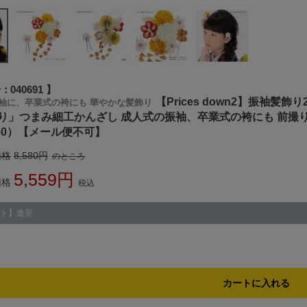
号
040691
【Prices down2】振袖
袖に、卒業式の袴にも 華やかな髪飾り
り」つまみ細工かんざし 成人式の振袖、卒業式の袴にも 前撮
660）【メール便不可】
価格
8,580
のところ
5,559
価格
税込
ト】進呈
カートに入れる