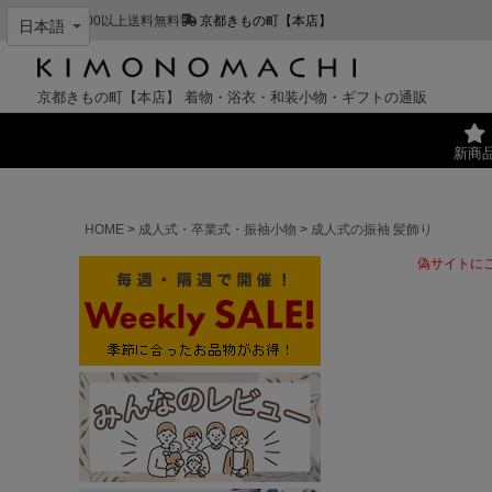
¥11,000以上送料無料
京都きもの町【本店】
京都きもの町【本店】
着物・浴衣・和装小物・ギフトの通販
新商
HOME
成人式・卒業式・振袖小物
成人式の振袖 髪飾り
偽サイトに