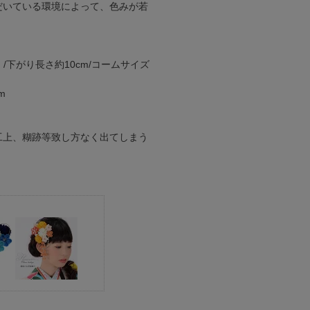
だいている環境によって、色みが若
/下がり長さ約10cm/コームサイズ
m
工上、糊跡等致し方なく出てしまう