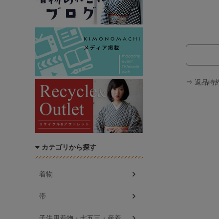
⇒ 返品特
カテゴリから探す
着物
帯
子供用着物・七五三・産着