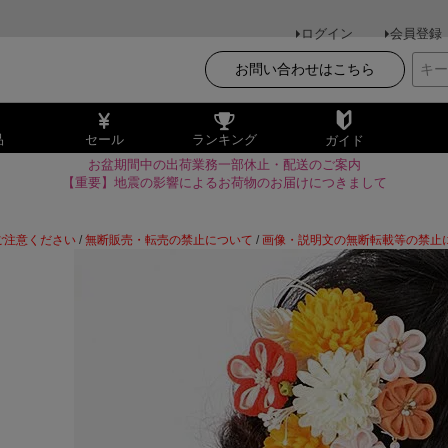
ログイン
会員登録
お問い合わせはこちら
品
セール
ランキング
ガイド
お盆期間中の出荷業務一部休止・配送のご案内
【重要】地震の影響によるお荷物のお届けにつきまして
ご注意ください
/
無断販売・転売の禁止について
/
画像・説明文の無断転載等の禁止