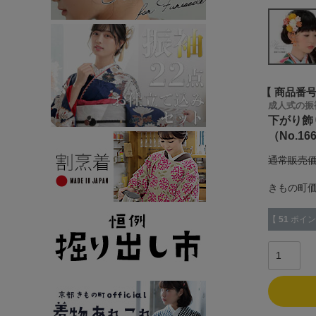
商品番
成人式の振
下がり飾
（No.1
通常販売
きもの町
【
51
ポイン