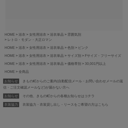
HOME
浴衣
女性用浴衣
浴衣単品
雰囲気別
レトロ・モダン・大正ロマン
HOME
浴衣
女性用浴衣
浴衣単品
色別
ピンク
HOME
浴衣
女性用浴衣
浴衣単品
サイズ別
Fサイズ・フリーサイズ
HOME
浴衣
女性用浴衣
浴衣単品
価格帯別
30,001円以上
HOME
全商品
お知らせ
きもの町からのご案内(自動配信メール・お問い合わせメールの返
信・ご注文確認メールなど)が届かない方へ
お知らせ
その他、きもの町からの各種お知らせはコチラ
衣装協力
衣装協力・衣装貸し出し・リースをご希望の方はこちら