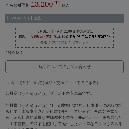
13,200
きもの町価格
税込
【
120
ポイント】進呈
発送について詳しくはコチラ⇒
送料込
商品についてのお問い合わせ
⇒ 返品特約について(返品・交換についてのご案内)
芸艸堂（うんそうどう）ブランド浴衣単品です。
芸艸堂（うんそうどう）は、創業明治24年。日本唯一の木版本出
版社で、木版本を含む美術書を発行しています。その芸艸堂か
ら、昭和初期に華麗な友禅図案を数多く発表し、一世を風靡した
「山本雪桂」の図案を使用して誕生したレトロなモダンさのある