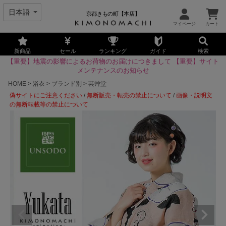
京都きもの町【本店】
新商品
セール
ランキング
ガイド
検索
【重要】地震の影響によるお荷物のお届けにつきまして
【重要】サイト
メンテナンスのお知らせ
HOME
浴衣
ブランド別
芸艸堂
偽サイトにご注意ください
/
無断販売・転売の禁止について
/
画像・説明文
の無断転載等の禁止について