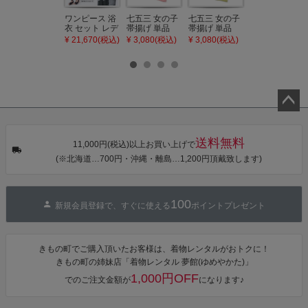
ワンピース 浴
七五三 女の子
七五三 女の子
七五三 7歳 女
衣 セット レデ
帯揚げ 単品
帯揚げ 単品
の子 丸ぐけ 帯
ィース 吸水速
「灰桃色」日
「若葉色」日
締め 単品「若
¥ 21,670(税込)
¥ 3,080(税込)
¥ 3,080(税込)
¥ 3,080(税込)
乾 ポリエステ
本製 7歳 女児
本製 7歳 女児
葉色」日本製
ル浴衣 浴衣2
七五三小物 お
七五三小物 お
帯締め 七五三
点セット（浴
びあげ 和装 着
びあげ 和装 着
小物 丸ぐけ紐
衣＋バッグ付
物
物
帯締め
き作り帯 オビ
KIMONOMAC
KIMONOMAC
KIMONOMAC
シェ）「ラン
HI オリジナル
HI オリジナル
HI オリジナル
タン・夜の葉
【メール便不
【メール便不
【メール便不
音・金継ぎ・
可】
可】
可】
ペー
チューリッ
ジト
プ」Fサイズ
送料無料
カシュクール
11,000円(税込)以上お買い上げで
ップ
ワンピース 簡
(※北海道…700円・沖縄・離島…1,200円頂戴致します)
へ
単着付け 大人
100
新規会員登録で、すぐに使える
ポイントプレゼント
きもの町でご購入頂いたお客様は、着物レンタルがおトクに！
きもの町の姉妹店「着物レンタル 夢館(ゆめやかた)」
1,000円OFF
でのご注文金額が
になります♪