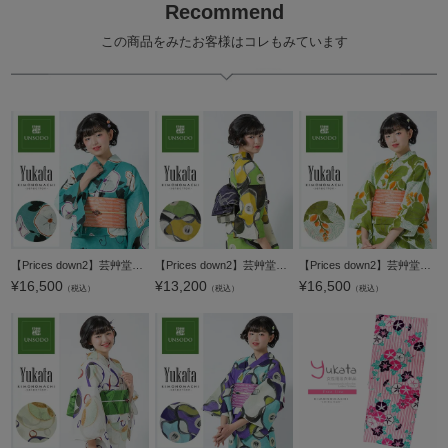
Recommend
この商品をみたお客様はコレもみています
【Prices down2】芸艸堂浴衣単品「青緑色 朝顔」山本雪桂 綿浴衣 日本製 UNSODO 綿紅梅 【メール便不可】
【Prices down2】芸艸堂浴衣単品「緑×からし 椿」桂友同机会 綿浴衣 日本製 UNSODO 綿紅梅 【メール便不可】
【Prices down2】芸艸堂浴衣単品「緑×オレンジ 水葵」山本雪桂 綿浴衣 日本製 UNSODO 綿紅梅 【メール便不可】m1906ykl20
¥
16,500
¥
13,200
¥
16,500
（税込）
（税込）
（税込）