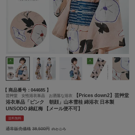
商品番号
044685
【Prices down2】芸艸堂
芸艸堂 女性浴衣単品 お洒落な浴衣
浴衣単品「ピンク 朝顔」山本雪桂 綿浴衣 日本製
UNSODO 綿紅梅 【メール便不可】
送料無料
通常販売価格
38,500
のところ