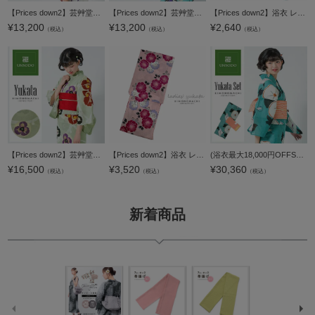
【Prices down2】芸艸堂浴衣単品「白色 梅」桂友同机会 綿浴衣 日本製 UNSODO 綿紅梅 【メール便不可】
【Prices down2】芸艸堂浴衣単品「青紫×水色 椿」桂友同机会 綿浴衣 日本製 UNSODO 綿紅梅 【メール便不可】
【Prices down2】浴衣 レディース 単品 「白×ピンク、縞 朝顔と鉄線」 フリーサイズ レトロ モダン 大人柄 女性浴衣単品 女浴衣 ゆかた yukata 【メール便不可】
¥
13,200
¥
13,200
¥
2,640
（税込）
（税込）
（税込）
【Prices down2】芸艸堂浴衣単品「青磁鼠色 露芝に蘭」山本雪桂 綿浴衣 日本製 UNSODO 綿紅梅 【メール便不可】
【Prices down2】浴衣 レディース 女性浴衣単品「ピンク 薔薇」 綿麻浴衣 プレタ浴衣 お仕立て上がり浴衣Fサイズ 【メール便不可】
(浴衣最大18,000円OFFSALE8/13迄)【Prices down2】芸艸堂浴衣セット「青緑色 朝顔」山本雪桂 綿浴衣 日本製 UNSODO 綿紅梅 【メール便不可】m1906ykl20
¥
16,500
¥
3,520
¥
30,360
（税込）
（税込）
（税込）
新着商品