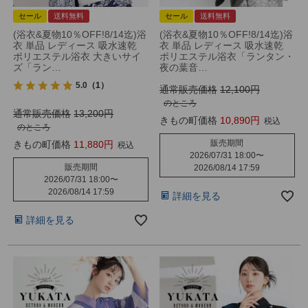
セール
送料無料
セール
送料無料
(浴衣&夏物10％OFF!8/14迄)浴
(浴衣&夏物10％OFF!8/14迄)浴
衣 単品 レディース 吸水速乾
衣 単品 レディース 吸水速乾
ポリエステル浴衣 大きいサイ
ポリエステル浴衣「ランタン・
ズ「ラン…
夜の葉音…
5.0
（1）
通常販売価格
12,100
のところ
通常販売価格
13,200
きもの町価格
10,890
税込
のところ
販売期間
きもの町価格
11,880
税込
2026/07/31 18:00
〜
販売期間
2026/08/14 17:59
2026/07/31 18:00
〜
2026/08/14 17:59
詳細を見る
詳細を見る