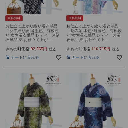
送料無料
送料無料
お仕立て上がり絞り浴衣単品
お仕立て上がり絞り浴衣単品
「クモ絞り菱 薄墨色」有松絞
「茶の葉 水色×紅藤色」有松絞
り 女性浴衣単品 レディース浴
り 女性浴衣単品 レディース浴
衣単品 綿 お仕立て上が…
衣単品 綿 お仕立て上…
きもの町価格
92,565
きもの町価格
110,715
税込
税込
カートに入れる
カートに入れる