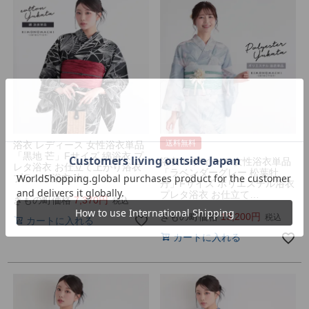
送料無料
浴衣 レディース 女性浴衣単品
「黒地 芒」Fサイズ 綿浴衣 プ
浴衣 レディース 女性浴衣単品
レタ浴衣 お仕立て上がり浴衣
「ラベンダーグレー 松葉牡
ブランド浴衣 大…
丹」Fサイズ ポリエステル浴衣
プレタ浴衣 お仕立て…
きもの町価格
7,370
税込
きもの町価格
13,200
税込
カートに入れる
カートに入れる