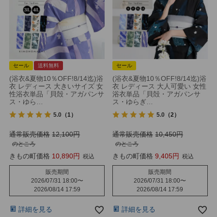
セール
送料無料
セール
(浴衣&夏物10％OFF!8/14迄)浴
(浴衣&夏物10％OFF!8/14迄)浴
衣 レディース 大きいサイズ 女
衣 レディース 大人可愛い 女性
性浴衣単品「貝殻・アガパンサ
浴衣単品「貝殻・アガパンサ
ス・ゆら…
ス・ゆらぎ…
5.0
（1）
5.0
（2）
通常販売価格
12,100
通常販売価格
10,450
のところ
のところ
きもの町価格
10,890
きもの町価格
9,405
税込
税込
販売期間
販売期間
2026/07/31 18:00
〜
2026/07/31 18:00
〜
2026/08/14 17:59
2026/08/14 17:59
詳細を見る
詳細を見る