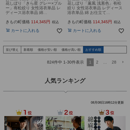
花しぼり「きら星 グレー×ブル
花しぼり「薫風 浅葱色」有松
ー」有松絞り 女性浴衣単品 レ
絞り 女性浴衣単品 レディース
ディース浴衣単品 綿…
浴衣単品 綿 お仕立て…
きもの町価格
114,345
きもの町価格
114,345
税込
税込
カートに入れる
カートに入れる
並び替え
新着順
価格が安い順
価格が高い順
おすすめ順
824
件中
1
-
30
件表示
1
2
…
28
人気ランキング