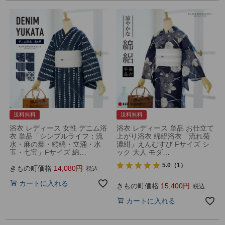
送料無料
送料無料
浴衣 レディース 女性 デニム浴
浴衣 レディース 単品 お仕立て
衣 単品「シンプルライフ：流
上がり浴衣 綿絽浴衣「流れ菊
水・麻の葉・縦縞・立涌・水
濃紺」えんむすび Fサイズ シ
玉・七宝」Fサイズ 綿…
ック 大人 モダ…
5.0
（1）
きもの町価格
14,080
税込
カートに入れる
きもの町価格
15,400
税込
カートに入れる