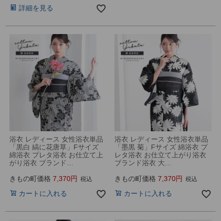
詳細を見る
浴衣 レディース 女性浴衣単品
浴衣 レディース 女性浴衣単品
「黒白 縞に花唐草」Fサイズ
「墨黒 菊」Fサイズ 綿浴衣 プ
綿浴衣 プレタ浴衣 お仕立て上
レタ浴衣 お仕立て上がり浴衣
がり浴衣 ブランド…
ブランド浴衣 大…
きもの町価格
7,370
きもの町価格
7,370
税込
税込
カートに入れる
カートに入れる