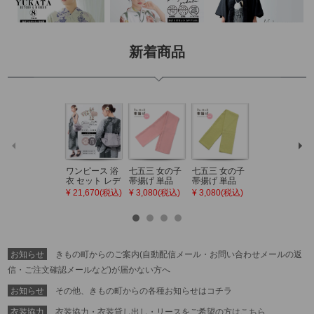
新着商品
ワンピース 浴
七五三 女の子
七五三 女の子
七五三 7歳 女
衣 セット レデ
帯揚げ 単品
帯揚げ 単品
の子 丸ぐけ 帯
ィース 吸水速
「灰桃色」日
「若葉色」日
締め 単品「若
¥ 21,670(税込)
¥ 3,080(税込)
¥ 3,080(税込)
¥ 3,080(税込)
乾 ポリエステ
本製 7歳 女児
本製 7歳 女児
葉色」日本製
ル浴衣 浴衣2
七五三小物 お
七五三小物 お
帯締め 七五三
点セット（浴
びあげ 和装 着
びあげ 和装 着
小物 丸ぐけ紐
衣＋バッグ付
物
物
帯締め
き作り帯 オビ
KIMONOMAC
KIMONOMAC
KIMONOMAC
シェ）「ラン
HI オリジナル
HI オリジナル
HI オリジナル
お知らせ
きもの町からのご案内(自動配信メール・お問い合わせメールの返
タン・夜の葉
【メール便不
【メール便不
【メール便不
音・金継ぎ・
可】
可】
可】
信・ご注文確認メールなど)が届かない方へ
チューリッ
プ」Fサイズ
お知らせ
その他、きもの町からの各種お知らせはコチラ
カシュクール
ワンピース 簡
衣装協力
衣装協力・衣装貸し出し・リースをご希望の方はこちら