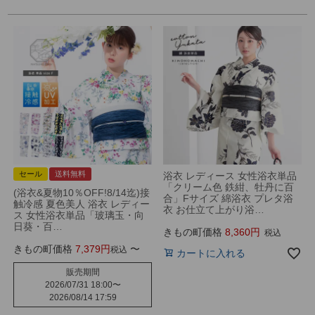
セール
送料無料
浴衣 レディース 女性浴衣単品
「クリーム色 鉄紺、牡丹に百
(浴衣&夏物10％OFF!8/14迄)接
合」Fサイズ 綿浴衣 プレタ浴
触冷感 夏色美人 浴衣 レディー
衣 お仕立て上がり浴…
ス 女性浴衣単品「玻璃玉・向
日葵・百…
きもの町価格
8,360
税込
きもの町価格
7,379
〜
税込
カートに入れる
販売期間
2026/07/31 18:00
〜
2026/08/14 17:59