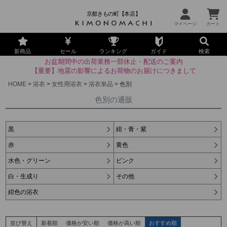
京都きもの町【本店】
新商品
セール
ランキング
ガイド
検索
お盆期間中の出荷業務一部休止・配送のご案内
【重要】地震の影響によるお荷物のお届けにつきまして
HOME
浴衣
女性用浴衣
浴衣単品
色別
色別の通販
黒
紺・青・紫
赤
黄色
水色・グリーン
ピンク
白・生成り
その他
紺色の浴衣
並び替え
新着順
価格が安い順
価格が高い順
おすすめ順