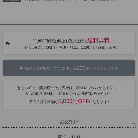
単着付け 大人
送料無料
11,000円(税込)以上お買い上げで
(※北海道…700円・沖縄・離島…1,200円頂戴致します)
100
新規会員登録で、すぐに使える
ポイントプレゼント
きもの町でご購入頂いたお客様は、着物レンタルがおトクに！
きもの町の姉妹店「着物レンタル 夢館(ゆめやかた)」
1,000円OFF
でのご注文金額が
になります♪
お支払い
配送・送料