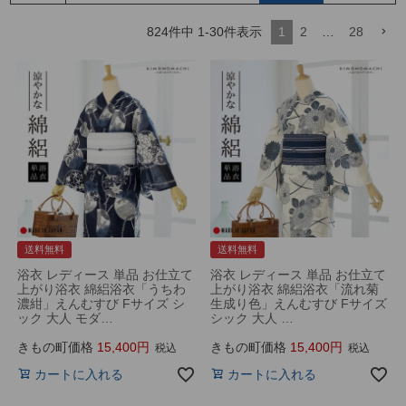
824
件中
1
-
30
件表示
1
2
…
28
送料無料
送料無料
浴衣 レディース 単品 お仕立て
浴衣 レディース 単品 お仕立て
上がり浴衣 綿絽浴衣「うちわ
上がり浴衣 綿絽浴衣「流れ菊
濃紺」えんむすび Fサイズ シ
生成り色」えんむすび Fサイズ
ック 大人 モダ…
シック 大人 …
きもの町価格
15,400
きもの町価格
15,400
税込
税込
カートに入れる
カートに入れる