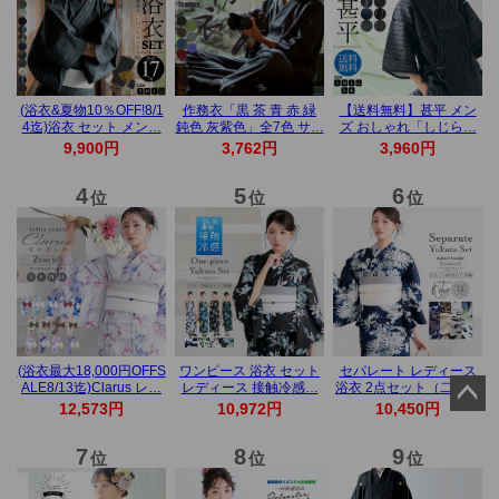
ペー
ジト
ップ
へ