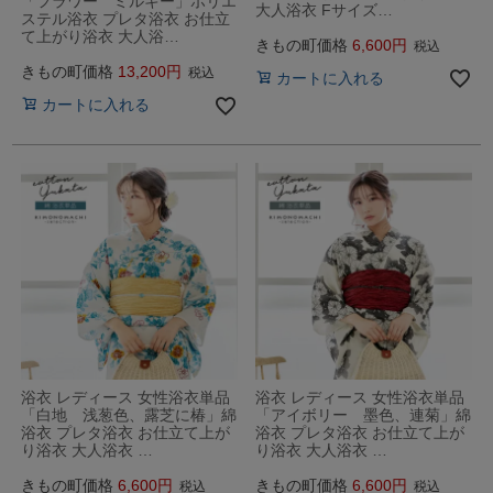
「フラワー ミルキー」ポリエ
大人浴衣 Fサイズ…
ステル浴衣 プレタ浴衣 お仕立
て上がり浴衣 大人浴…
きもの町価格
6,600
税込
きもの町価格
13,200
税込
カートに入れる
カートに入れる
浴衣 レディース 女性浴衣単品
浴衣 レディース 女性浴衣単品
「白地 浅葱色、露芝に椿」綿
「アイボリー 墨色、連菊」綿
浴衣 プレタ浴衣 お仕立て上が
浴衣 プレタ浴衣 お仕立て上が
り浴衣 大人浴衣 …
り浴衣 大人浴衣 …
きもの町価格
6,600
きもの町価格
6,600
税込
税込