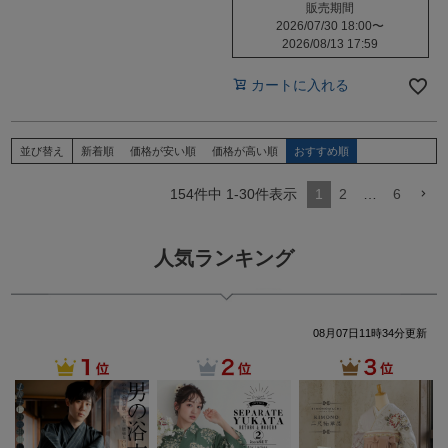
販売期間
2026/07/30 18:00
〜
2026/08/13 17:59
カートに入れる
並び替え
新着順
価格が安い順
価格が高い順
おすすめ順
154
件中
1
-
30
件表示
1
2
…
6
人気ランキング