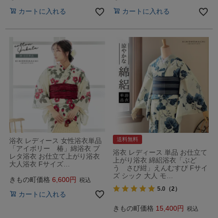
カートに入れる
カートに入れる
送料無料
浴衣 レディース 女性浴衣単品
「アイボリー 椿」綿浴衣 プ
浴衣 レディース 単品 お仕立て
レタ浴衣 お仕立て上がり浴衣
上がり浴衣 綿絽浴衣「ぶど
大人浴衣 Fサイズ…
う さび紺」えんむすび Fサイ
ズ シック 大人 モ…
きもの町価格
6,600
税込
5.0
（2）
カートに入れる
きもの町価格
15,400
税込