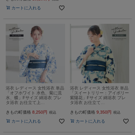
カートに入れる
浴衣 レディース 女性浴衣 単品
浴衣 レディース 女性浴衣 単品
「オフホワイト 水色、菊に流
「スイートリリー：アイボリー
水、蝶」Fサイズ 綿浴衣 プレ
紫陽花」Fサイズ 綿浴衣 プレ
タ浴衣 お仕立て上…
タ浴衣 お仕立て…
きもの町価格
8,250
きもの町価格
9,350
税込
税込
カートに入れる
カートに入れる