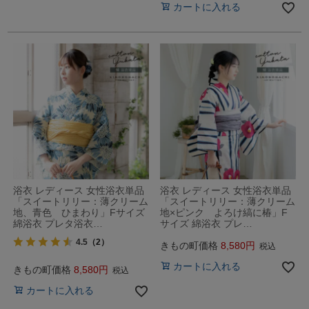
カートに入れる
浴衣 レディース 女性浴衣単品
浴衣 レディース 女性浴衣単品
「スイートリリー：薄クリーム
「スイートリリー：薄クリーム
地、青色 ひまわり」Fサイズ
地×ピンク よろけ縞に椿」F
綿浴衣 プレタ浴衣…
サイズ 綿浴衣 プレ…
4.5
（2）
きもの町価格
8,580
税込
カートに入れる
きもの町価格
8,580
税込
カートに入れる