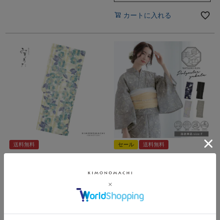
カートに入れる
送料無料
セール
送料無料
浴衣 レディース ブランド浴衣
(浴衣最大18,000円
単品 「みすゞうた 郵便局の
OFFSALE8/13迄)夏色美人 浴
椿 青磁色 M2412」Fサイズ
衣 レディース 女性浴衣単品
大人 綿絽浴衣…
「雪輪に萩・立涌・…
4.0
（1）
きもの町価格
27,500
税込
カートに入れる
通常販売価格
17,820