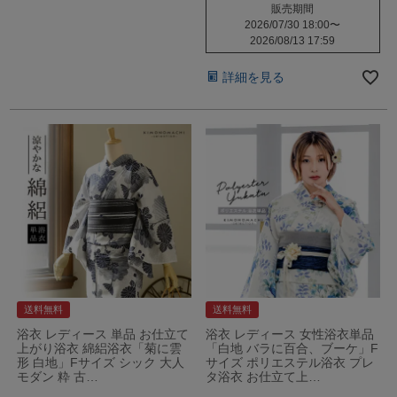
販売期間
2026/07/30 18:00
〜
2026/08/13 17:59
詳細を見る
送料無料
送料無料
浴衣 レディース 単品 お仕立て
浴衣 レディース 女性浴衣単品
上がり浴衣 綿絽浴衣「菊に雲
「白地 バラに百合、ブーケ」F
形 白地」Fサイズ シック 大人
サイズ ポリエステル浴衣 プレ
モダン 粋 古…
タ浴衣 お仕立て上…