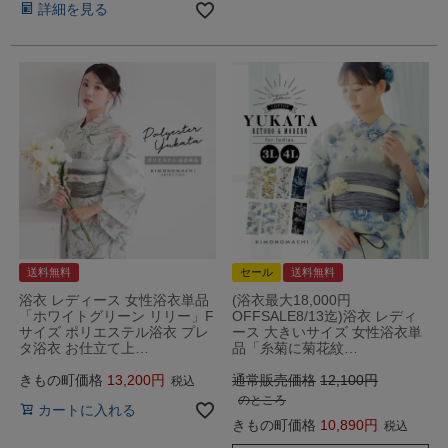
詳細を見る
送料無料
セール
送料無料
浴衣 レディース 女性浴衣単品
(浴衣最大18,000円
「ホワイトグリーン リリー」F
OFFSALE8/13迄)浴衣 レディ
サイズ ポリエステル浴衣 プレ
ース 大きいサイズ 女性浴衣単
タ浴衣 お仕立て上…
品「糸菊に菊花紋…
きもの町価格
13,200
通常販売価格
12,100
税込
のところ
カートに入れる
きもの町価格
10,890
税込