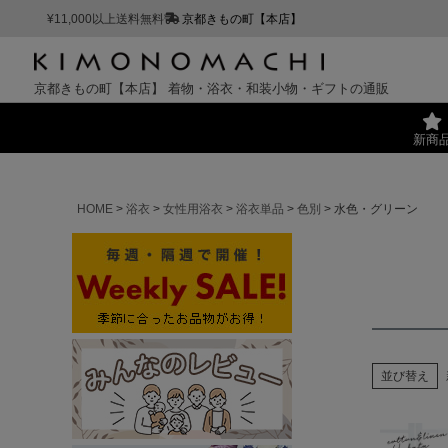
¥11,000以上送料無料
京都きもの町【本店】
京都きもの町【本店】
着物・浴衣・和装小物・ギフトの通販
新商
HOME
浴衣
女性用浴衣
浴衣単品
色別
水色・グリーン
並び替え