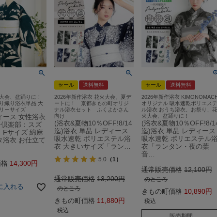
セール
送料無料
セール
送料無料
大会、盆踊りに！
2026年新作浴衣 花火大会、夏デ
2026年新作浴衣 KIMONOMACH
り織り浴衣単品 大
ートに！ 京都きもの町オリジ
オリジナル 吸水速乾ポリエス
リーサイズ
ナル浴衣セット ふくよかさん
ル浴衣 おうち浴衣、お祭り、
ィース 女性浴衣
向け
火大会、盆踊りに！
(浴衣&夏物10％OFF!8/14
(浴衣&夏物10％OFF!8/1
子倶楽部：スズ
迄)浴衣 単品 レディース
迄)浴衣 単品 レディース
」Fサイズ 綿麻
吸水速乾 ポリエステル浴
吸水速乾 ポリエステル
タ浴衣 お仕立て
衣 大きいサイズ「ラン…
衣「ランタン・夜の葉
…
音…
5.0
（1）
価格
14,300
通常販売価格
12,100
通常販売価格
13,200
のところ
に入れる
のところ
きもの町価格
10,890
きもの町価格
11,880
税込
税込
販売期間