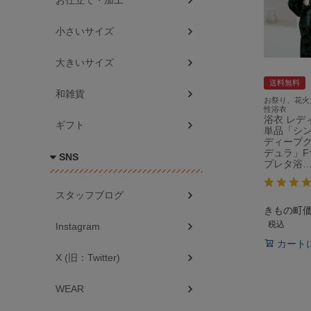
お仕立て・加工
小さいサイズ
大きいサイズ
送料無料
和雑貨
お祭り、花火
性浴衣
浴衣 レデ
ギフト
単品「シ
ディープグ
デュラ」F
SNS
プレタ浴
スタッフブログ
きもの町
税込
Instagram
カート
X (旧：Twitter)
WEAR