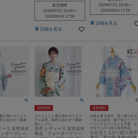
2026/07/31 18:00
〜
販売期間
2026/08/14 17:59
2026/07/31 18:00
〜
2026/08/14 17:59
詳細を見る
詳細を見る
送料無料
送料無料
着心地のポリエス
さらりとした着心地のポリエス
伝統を着る贅沢 長く着られる
袢を合わせて夏着
テル浴衣。襦袢を合わせて夏着
一生もの浴衣 家で洗えてクリ
物としても。
ーニングもアイロンも不要 お
ィース 女性浴衣
浴衣 レディース 女性浴衣
仕立て上がり絞り浴衣単品
お仕立て上がり絞り浴衣
ベンダーグレー
単品「ウォーターグリー
単品「茶の葉 水色×紅藤