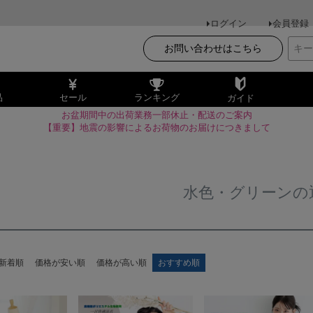
ログイン
会員登録
お問い合わせはこちら
品
セール
ランキング
ガイド
お盆期間中の出荷業務一部休止・配送のご案内
【重要】地震の影響によるお荷物のお届けにつきまして
水色・グリーンの
新着順
価格が安い順
価格が高い順
おすすめ順