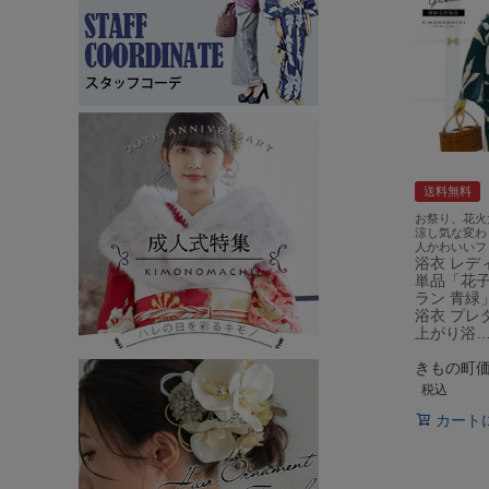
送料無料
お祭り、花火
涼し気な変わ
人かわいいフ
浴衣 レデ
単品「花
ラン 青緑
浴衣 プレ
上がり浴
きもの町
税込
カート