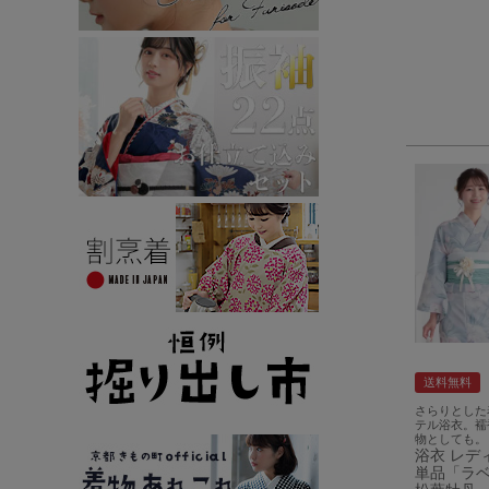
送料無料
さらりとした
テル浴衣。襦
物としても。
浴衣 レデ
単品「ラ