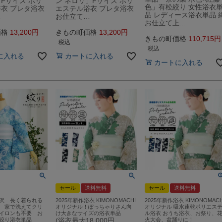
Fサイズ ポリ
ン ネロリ」Fサイズ ポリ
色」有松絞り 女性浴衣
衣 プレタ浴衣
エステル浴衣 プレタ浴衣
品 レディース浴衣単品 
…
お仕立て…
お仕立て上…
価格
13,200
きもの町価格
13,200
きもの町価格
110,715
税込
税込
に入れる
カートに入れる
カートに入れる
セール
送料無料
セール
送料無料
沢 長く着られる
2025年新作浴衣 KIMONOMACHI
2025年新作浴衣 KIMONOMACH
 家で洗えてクリ
オリジナル！ぽっちゃりさん向
オリジナル 吸水速乾ポリエス
イロンも不要 お
け大きなサイズの浴衣単品
ル浴衣 おうち浴衣、お祭り、
絞り浴衣単品
(浴衣最大18,000円
火大会、盆踊りに！