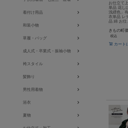
お仕立て
単品 花し
浅縹色」有
着付け用品
衣単品 レ
品 綿 お仕
和装小物
きもの町
税込
草履・バッグ
カート
成人式・卒業式・振袖小物
袴スタイル
髪飾り
男性用着物
浴衣
夏物