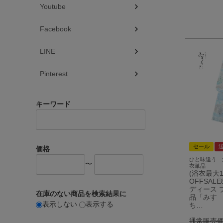
Youtube
Facebook
LINE
Pinterest
キーワード
セール
価格
ひと味違う 
〜
衣単品
(浴衣最大1
OFFSALE
ディース 
在庫のない商品を検索結果に
品「みすゞ
表示しない
表示する
ち…
通常販売