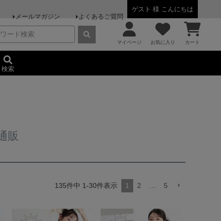
ゲスト 様 こんにちは
メールマガジン
よくあるご質問
マイページ
お気に入り
カート
検索
通販
135
件中
1
-
30
件表示
1
2
…
5