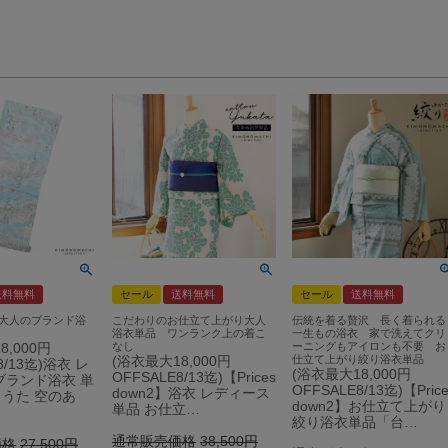
送料無料
セール
送料無料
セール
送料無料
大人のブランド浴
こだわりのお仕立て上がり大人
伝統を着る贅沢 長く着られる
浴衣単品 ワンランク上の着こ
一生もの浴衣 家で洗えてクリ
8,000円
なし
ーニングもアイロンも不要 お
(浴衣最大18,000円
仕立て上がり絞り浴衣単品
8/13迄)浴衣 レ
(浴衣最大18,000円
OFFSALE8/13迄)【Prices
ブランド浴衣 単
OFFSALE8/13迄)【Price
down2】浴衣 レディース
うた 空のあ
down2】お仕立て上がり
単品 お仕立…
絞り浴衣単品「台…
通常販売価格
38,500
価格
27,500