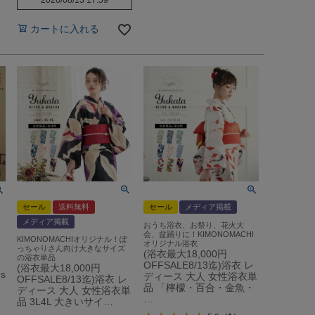
2026/08/13 17:59
カートに入れる
セール
送料無料
セール
メディア掲載
メディア掲載
おうち浴衣、お祭り、花火大
会、盆踊りに！KIMONOMACHI
KIMONOMACHIオリジナル！ぽ
オリジナル浴衣
っちゃりさん向け大きなサイズ
(浴衣最大18,000円
の浴衣単品
OFFSALE8/13迄)浴衣 レ
(浴衣最大18,000円
s
ディース 大人 女性浴衣単
OFFSALE8/13迄)浴衣 レ
品 「檸檬・百合・金魚・
ディース 大人 女性浴衣単
…
品 3L4L 大きいサイ…