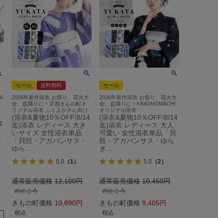
セール
送料無料
セール
I
2026年新作浴衣 お祭り、花火大
2026年新作浴衣 お祭り、花火大
テ
会、盆踊りに！京都きもの町オ
会、盆踊りに！KIMONOMACHI
花
リジナル浴衣 ふくよかさん向け
オリジナル浴衣
(浴衣&夏物10％OFF!8/14
(浴衣&夏物10％OFF!8/14
4
迄)浴衣 レディース 大き
迄)浴衣 レディース 大人
いサイズ 女性浴衣単品
可愛い 女性浴衣単品「貝
浴
「貝殻・アガパンサス・
殻・アガパンサス・ゆら
ゆら…
ぎ…
5.0
（1）
5.0
（2）
通常販売価格
12,100
通常販売価格
10,450
のところ
のところ
きもの町価格
10,890
きもの町価格
9,405
税込
税込