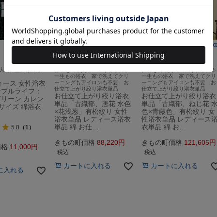
送料無料
送料無料
大会、盆踊りに 女
伝統を着る贅沢 長く着られる
伝統を着る贅沢 長く着られる
一生もの浴衣 家で洗えてクリ
一生もの浴衣 家で洗えてクリ
ィース 女性浴衣
ーニングもアイロンも不要 お
ーニングもアイロンも不要 お
仕立て上がり絞り浴衣単品
仕立て上がり絞り浴衣単品
ンプルライフ：
お仕立て上がり絞り浴衣
お仕立て上がり絞り浴衣
リーン カレン
単品「古織部、唐花 水色
単品「古織部、ねじ花 
サイズ 綿浴衣
×花浅葱」有松絞り 女性
色×青藤色」有松絞り 女
…
浴衣単品 レディース浴衣
性浴衣単品 レディース
単品 綿 お仕…
衣単品 綿 お…
5.0
（1）
きもの町価格
88,220
きもの町価格
121,605
価格
11,000
税込
税込
カートに入れる
カートに入れる
に入れる