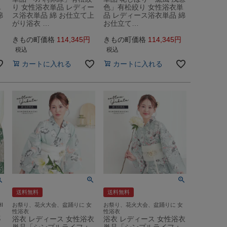
単
り 女性浴衣単品 レディー
色」有松絞り 女性浴衣単
綿
ス浴衣単品 綿 お仕立て上
品 レディース浴衣単品 綿
がり浴衣 …
お仕立て…
きもの町価格
114,345
きもの町価格
114,345
税込
税込
カートに入れる
カートに入れる
送料無料
送料無料
I
お祭り、花火大会、盆踊りに 女
お祭り、花火大会、盆踊りに 女
テ
性浴衣
性浴衣
花
浴衣 レディース 女性浴衣
浴衣 レディース 女性浴衣
単品「シンプルライフ：
単品「シンプルライフ：