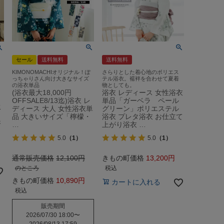
セール
送料無料
送料無料
KIMONOMACHIオリジナル！ぽ
さらりとした着心地のポリエス
っちゃりさん向け大きなサイズ
テル浴衣。襦袢を合わせて夏着
の浴衣単品
物としても。
(浴衣最大18,000円
浴衣 レディース 女性浴衣
OFFSALE8/13迄)浴衣 レ
単品「ガーベラ ペール
水
ディース 大人 女性浴衣単
グリーン」ポリエステル
品 大きいサイズ「檸檬・
浴衣 プレタ浴衣 お仕立て
浴
…
上がり浴衣 …
5.0
（1）
5.0
（1）
通常販売価格
12,100
きもの町価格
13,200
のところ
税込
きもの町価格
10,890
カートに入れる
税込
販売期間
2026/07/30 18:00
〜