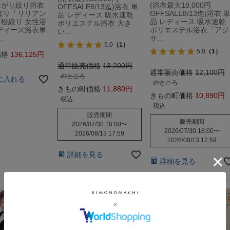
上がり絞り浴衣
(浴衣最大18,000円
OFFSALE8/13迄)浴衣 単
ぼり「リリアン
OFFSALE8/13迄)浴衣 
品 レディース 吸水速乾
松絞り 女性浴
品 レディース 吸水速乾
ポリエステル浴衣 大き
ディース浴衣単
ポリエステル浴衣「アジ
い…
…
サ…
5.0
（1）
5.0
（1）
価格
136,125
通常販売価格
13,200
通常販売価格
12,100
のところ
に入れる
のところ
きもの町価格
11,880
きもの町価格
10,890
税込
税込
販売期間
販売期間
2026/07/30 18:00
〜
2026/07/30 18:00
〜
2026/08/13 17:59
2026/08/13 17:59
詳細を見る
詳細を見る