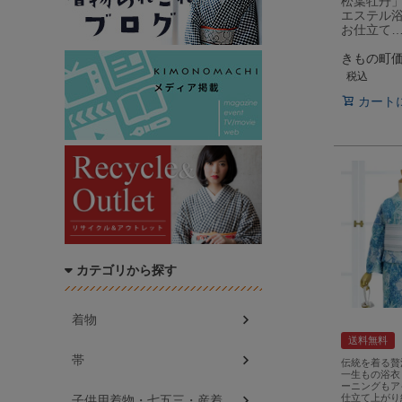
松葉牡丹」
エステル浴
お仕立て
きもの町
税込
カート
カテゴリから探す
着物
送料無料
帯
伝統を着る贅
一生もの浴衣
ーニングもア
仕立て上がり
子供用着物・七五三・産着