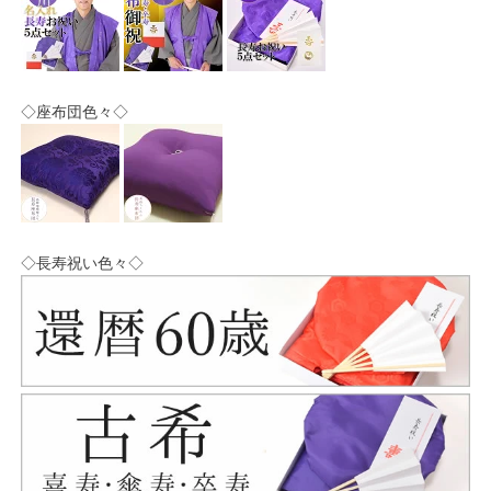
◇座布団色々◇
◇長寿祝い色々◇