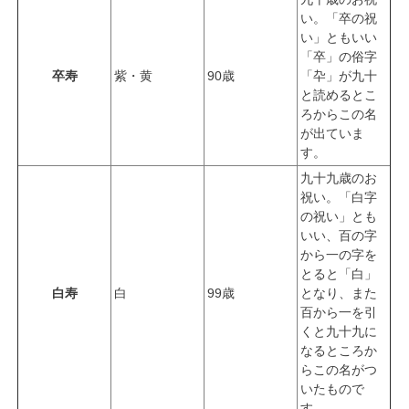
い。「卒の祝
い」ともいい
「卒」の俗字
卒寿
紫・黄
90歳
「卆」が九十
と読めるとこ
ろからこの名
が出ていま
す。
九十九歳のお
祝い。「白字
の祝い」とも
いい、百の字
から一の字を
とると「白」
白寿
白
99歳
となり、また
百から一を引
くと九十九に
なるところか
らこの名がつ
いたもので
す。