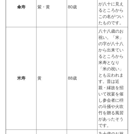
が八十に見え
傘寿
紫・黄
80歳
るところから
この名がつい
たものです。
八十八歳のお
祝い。「米」
の字が八十八
から出来てい
るところから
米寿となり
「米の祝い」
とも云われま
米寿
黄
88歳
す。昔は近
親・縁故を招
いて祝宴を催
し参会者に枡
の斗掻や火吹
竹を贈る風習
があったそう
です。
九十歳のお祝