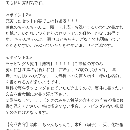
ても良い雰囲気です。
≪ポイント2≫
充実したセット内容でこのお値段！！！
紫色のちゃんちゃんこ・頭巾・末広・お祝いするいわれが書かれ
た紙と、いたれりつくせりのセットでこの価格！かなりお得で
す。 ちゃんちゃんこ、頭巾はどちらも、どなたでも羽織ってい
ただきやすい、かぶっていただきやすい形、サイズ感です。
≪ポイント3≫
ラッピング＆熨斗【無料】！！！！（ご希望の方のみ）
熨斗には70歳のお祝いには「古希」、77歳のお祝いには「喜
寿」のお祝いの文字を、「長寿祝いの文言＆贈り主様のお名前」
を書かれる方が多いようです。
無料で熨斗ラッピングさせていただきますので、熨斗に書きたい
文言を備考欄にお書き添え下さい。
※熨斗なしで、ラッピングのみをご希望の方もその旨備考欄にお
書き添えください。特に指定がない場合、ラッピングのない状態
でのお届けとなります。
【商品内容】頭巾、ちゃんちゃんこ、末広（扇子）、栞、化粧箱