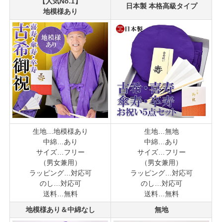
【人気No.1】
日本製 本格高級タイプ
地模様あり
生地…地模様あり
生地…無地
中綿…あり
中綿…あり
サイズ…フリー
サイズ…フリー
（男女兼用）
（男女兼用）
ラッピング…対応可
ラッピング…対応可
のし…対応可
のし…対応可
送料…無料
送料…無料
地模様あり＆中綿なし
無地