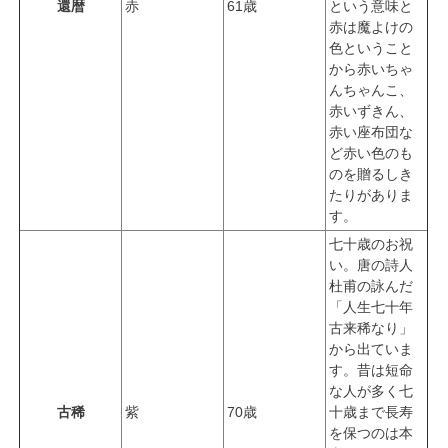
還暦
赤
61歳
という意味と
赤は魔よけの
色ということ
から赤いちゃ
んちゃんこ、
赤いずきん、
赤い座布団な
ど赤い色のも
のを贈るしき
たりがありま
す。
七十歳のお祝
い。唐の詩人
杜甫の詠んだ
「人生七十年
古来稀なり」
から出ていま
す。昔は短命
な人が多く七
古稀
紫
70歳
十歳まで長寿
を保つのは本