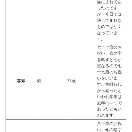
当にまれであ
ったのです
が、今日では
決してまれな
ものではなく
なっていま
す。
七十七歳のお
祝い。喜の字
を略すと七が
重なるので七
十七歳のお祝
いをいいま
喜寿
紫
77歳
す。室町時代
から始ったと
いわれ本来は
厄年の―つで
あったともい
われます。
八十歳のお祝
い。傘の略字