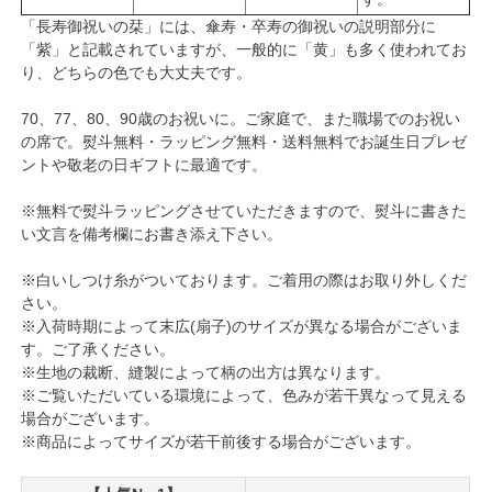
「長寿御祝いの栞」には、傘寿・卒寿の御祝いの説明部分に
「紫」と記載されていますが、一般的に「黄」も多く使われてお
り、どちらの色でも大丈夫です。
70、77、80、90歳のお祝いに。ご家庭で、また職場でのお祝い
の席で。熨斗無料・ラッピング無料・送料無料でお誕生日プレゼ
ントや敬老の日ギフトに最適です。
※無料で熨斗ラッピングさせていただきますので、熨斗に書きた
い文言を備考欄にお書き添え下さい。
※白いしつけ糸がついております。ご着用の際はお取り外しくだ
さい。
※入荷時期によって末広(扇子)のサイズが異なる場合がございま
す。ご了承ください。
※生地の裁断、縫製によって柄の出方は異なります。
※ご覧いただいている環境によって、色みが若干異なって見える
場合がございます。
※商品によってサイズが若干前後する場合がございます。