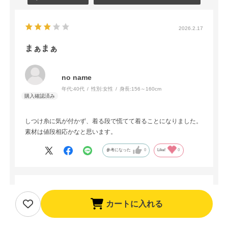
2026.2.17
まぁまぁ
no name
年代:
40代
性別:
女性
身長:
156～160cm
しつけ糸に気が付かず、着る段で慌てて着ることになりました。
素材は値段相応かなと思います。
参考になった
0
Like!
0
2025.10.14
カートに入れる
喜寿祝い