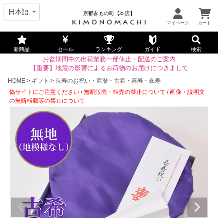
京都きもの町【本店】
新商品
セール
ランキング
ガイド
検索
お盆期間中の出荷業務一部休止・配送のご案内
【重要】地震の影響によるお荷物のお届けにつきまして
HOME
ギフト
長寿のお祝い・還暦・古希・喜寿・傘寿
偽サイトにご注意ください
/
無断販売・転売の禁止について
/
画像・説明文
の無断転載等の禁止について