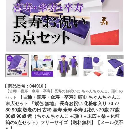
商品番号
044910
【古稀・喜寿・傘寿・卒寿】長寿のお祝いに ちゃんちゃんこ、頭巾の
【古稀・喜寿・傘寿・卒寿】頭巾 ちゃんちゃんこ
セット
末広セット 「紫色 無地」 長寿お祝い 化粧箱入り 70 77
80 90歳 敬老の日 古稀 喜寿 傘寿 卒寿 お祝い 70歳 77歳
80歳 90歳 紫（ちゃんちゃんこ＋頭巾＋末広＋栞＋化粧
箱の5点セット）フリーサイズ【送料無料】【メール便不
可】