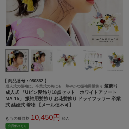
商品番号
050862
髪飾り
成人式の振袖に、卒業式の袴にも 華やかな振袖用髪飾り
成人式 「Uピン髪飾り18点セット ホワイトアソート
MA-15」 振袖用髪飾り お花髪飾り ドライフラワー 卒業
式 結婚式 着物 【メール便不可】
10,450
きもの町価格
税込
会員価格あり