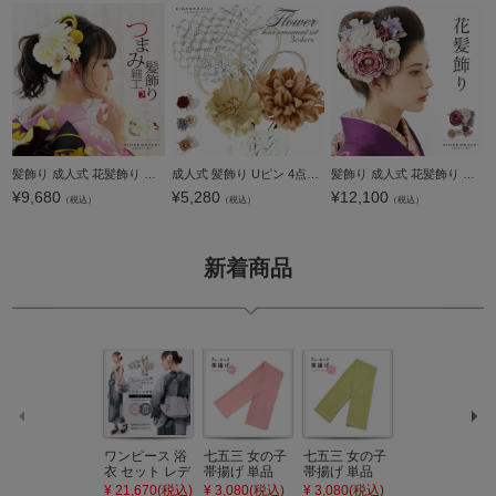
髪飾り 成人式 花髪飾り コーム Uピン 2点セット 「お花と玉飾り、組紐 ホワイト No.54709」 振袖用髪飾り お花髪飾り つまみ細工 成人式 卒業式 結婚式 着物 日本製 【メール便不可】
成人式 髪飾り Uピン 4点セット 「花ごころ チュールレース・花・水引 ダークレッド スチールグレー ゴールドベージュ マムと三ツ輪 チュール」全3種 ヘアアクセサリー 成人式 卒業式 謝恩会 振袖 袴【メール便不可
髪飾り 成人式 花髪飾り フラワーコーム Uピン 4点セット 「ラナンキュラスブーケ ワイン No.1335」 振袖用髪飾り お花髪飾り プリザーブドフラワー 成人式 卒業式 結婚式 着物 日本製 【メール便不可】＜H＞
¥
9,680
¥
5,280
¥
12,100
（税込）
（税込）
（税込）
新着商品
ワンピース 浴
七五三 女の子
七五三 女の子
七五三 7歳 女
衣 セット レデ
帯揚げ 単品
帯揚げ 単品
の子 丸ぐけ 帯
ィース 吸水速
「灰桃色」日
「若葉色」日
締め 単品「若
¥ 21,670(税込)
¥ 3,080(税込)
¥ 3,080(税込)
¥ 3,080(税込)