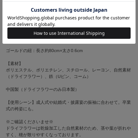
約5.5cm
葉っぱモチーフ大：約9.5cm×約5.5cm（Uピン部分除く） / Uピ
ン長さ：約5.5cm
葉っぱモチーフ小：約7cm×約5cm（Uピン部分除く） / Uピン長
さ：約5.5cm
ゴールドの紐：長さ約80cm×太さ0.6cm
【素材】
ポリエステル、ポリエチレン、スチロール、レーヨン、自然素材
（ドライフラワー）、鉄（Uピン、コーム）
中国製（ドライフラワーのみ日本製）
【使用シーン】成人式や結婚式・披露宴の振袖に合わせて。卒業
式の袴姿にも。
※ご確認くださいませ※
ドライフラワーは乾燥加工した自然素材のため、茎や葉が折れや
すく、穂が散りやすくなっております。