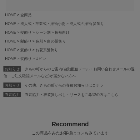
HOME
全商品
HOME
成人式・卒業式・振袖小物
成人式の振袖 髪飾り
HOME
髪飾り
シーン別
振袖向け
HOME
髪飾り
色別
白の髪飾り
HOME
髪飾り
お花系髪飾り
HOME
髪飾り
Uピン
お知らせ
きもの町からのご案内(自動配信メール・お問い合わせメールの返
信・ご注文確認メールなど)が届かない方へ
お知らせ
その他、きもの町からの各種お知らせはコチラ
衣装協力
衣装協力・衣装貸し出し・リースをご希望の方はこちら
Recommend
この商品をみたお客様はコレもみています