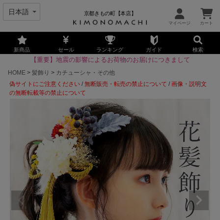
京都きもの町【本店】
新商品
セール
ランキング
ガイド
検索
【重要】地震の影響によるお荷物のお届けにつきまして
HOME
髪飾り
カチューシャ・その他
偽サイトにご注意ください
/
無断販売・転売の禁止について
/
画像・説明文
の無断転載等の禁止について