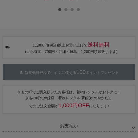
乾 ポリエステ
本製 7歳 女児
本製 7歳 女児
葉色」日本製
ル浴衣 浴衣2
七五三小物 お
七五三小物 お
帯締め 七五三
点セット（浴
びあげ 和装 着
びあげ 和装 着
小物 丸ぐけ紐
衣＋バッグ付
物
物
帯締め
き作り帯 オビ
KIMONOMAC
KIMONOMAC
KIMONOMAC
シェ）「ラン
HI オリジナル
HI オリジナル
HI オリジナル
タン・夜の葉
【メール便不
【メール便不
【メール便不
音・金継ぎ・
可】
可】
可】
チューリッ
プ」Fサイズ
送料無料
カシュクール
11,000円(税込)以上お買い上げで
ワンピース 簡
(※北海道…700円・沖縄・離島…1,200円頂戴致します)
単着付け 大人
100
新規会員登録で、すぐに使える
ポイントプレゼント
きもの町でご購入頂いたお客様は、着物レンタルがおトクに！
きもの町の姉妹店「着物レンタル 夢館(ゆめやかた)」
1,000円OFF
でのご注文金額が
になります♪
お支払い