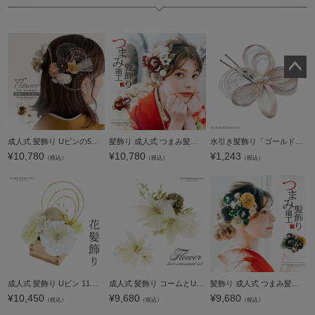
ペー
ジト
ップ
へ
成人式 髪飾り Uピンの5点セット「グレーベージュ 菊と八重桜、水引」日本製 振袖用髪飾り お花髪飾り 成人式 卒業式 結婚式 着物【メール便不可】
髪飾り 成人式 つまみ髪飾り Uピン 16点セット フラワーポット「シャルロット レッド Arenca No.8366」振袖用髪飾り お花髪飾り つまみ細工かんざし 成人式 卒業式 結婚式 着物 日本製【メール便不可】
水引き髪飾り「ゴールド×パープル」ポイント髪飾り 振袖、袴に ヘアアクセサリー ヘアアレンジ Uピン髪飾り （UP-9）【メール便不可】ss2203wkk10＜H＞
¥
10,780
¥
10,780
¥
1,243
（税込）
（税込）
（税込）
成人式 髪飾り Uピン 11点セット 「愛 白 玉飾り アネモネ MU-4-806」振袖用髪飾り お花髪飾り 成人式 卒業式 結婚式 着物 日本製【メール便不可】
成人式 髪飾り コームとUピン 2点セット「ホワイトリリー FD-689-1W」振袖用髪飾り お花髪飾り 成人式 卒業式 結婚式 着物 【メール便不可】ss2506wkk10
髪飾り 成人式 つまみ髪飾り Uピン 12点セット フラワーポット「ラナンキュラス 深緑色 No.8353」振袖用髪飾り お花髪飾り つまみ細工かんざし 成人式 卒業式 結婚式 着物 日本製【メール便不可】
¥
10,450
¥
9,680
¥
9,680
（税込）
（税込）
（税込）