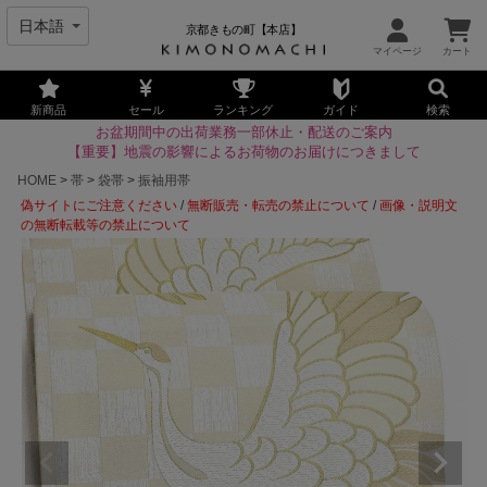
京都きもの町【本店】
新商品
セール
ランキング
ガイド
検索
お盆期間中の出荷業務一部休止・配送のご案内
【重要】地震の影響によるお荷物のお届けにつきまして
HOME
帯
袋帯
振袖用帯
偽サイトにご注意ください
/
無断販売・転売の禁止について
/
画像・説明文
の無断転載等の禁止について