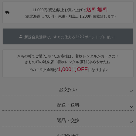
チューリッ
プ」Fサイズ
送料無料
カシュクール
11,000円(税込)以上お買い上げで
ワンピース 簡
(※北海道…700円・沖縄・離島…1,200円頂戴致します)
単着付け 大人
100
新規会員登録で、すぐに使える
ポイントプレゼント
きもの町でご購入頂いたお客様は、着物レンタルがおトクに！
きもの町の姉妹店「着物レンタル 夢館(ゆめやかた)」
1,000円OFF
でのご注文金額が
になります♪
お支払い
配送・送料
返品・交換
お問合せ先