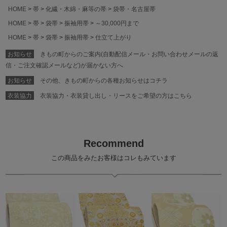
HOME
帯
化繊・木綿・麻等の帯
袋帯・名古屋帯
HOME
帯
袋帯
振袖用帯
～30,000円まで
HOME
帯
袋帯
振袖用帯
仕立て上がり
お知らせ
きもの町からのご案内(自動配信メール・お問い合わせメールの返
信・ご注文確認メールなど)が届かない方へ
お知らせ
その他、きもの町からの各種お知らせはコチラ
衣装協力
衣装協力・衣装貸し出し・リースをご希望の方はこちら
Recommend
この商品をみたお客様はコレもみています