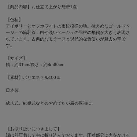
【商品内容】お仕立て上がり袋帯1点
【色柄】
アイボリーとオフホワイトの市松模様の地。控えめなゴールドベ
ージュの輪郭線、白や淡いベージュの羽根の飛鶴が大きく表現さ
れています。古典的なモチーフと現代的な色使いが魅力の帯で
す。
【サイズ】
幅：約31cm/長さ：約4m60cm
【素材】ポリエステル100％
日本製
成人式、結婚式などのおめでたい席の振袖に。
【お取り扱いにつきまして】
端は熱圧着して中に折り込んでおります。圧着部分に力をかける