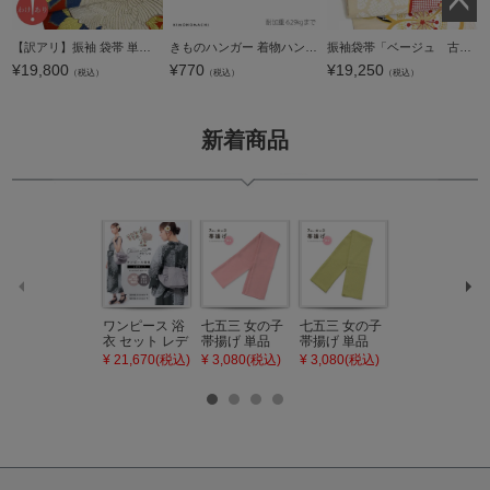
ペー
【訳アリ】振袖 袋帯 単品「朱赤 牡丹」日本製 未仕立て 振袖用 礼装用袋帯 六通柄 成人式 袋帯 振袖帯【メール便不可】
きものハンガー 着物ハンガー（小） 洗濯・収納に、持ち運びコンパクト あづま姿 No.604【メール便不可】＜R＞
振袖袋帯「ベージュ 古典梅疋田」お仕立て上がり 振袖用 袋帯 お仕立て済 振袖帯【メール便不可】
ジト
¥
19,800
¥
770
¥
19,250
（税込）
（税込）
（税込）
ップ
へ
新着商品
ワンピース 浴
七五三 女の子
七五三 女の子
七五三 7歳 女
衣 セット レデ
帯揚げ 単品
帯揚げ 単品
の子 丸ぐけ 帯
ィース 吸水速
「灰桃色」日
「若葉色」日
締め 単品「若
¥ 21,670(税込)
¥ 3,080(税込)
¥ 3,080(税込)
¥ 3,080(税込)
乾 ポリエステ
本製 7歳 女児
本製 7歳 女児
葉色」日本製
ル浴衣 浴衣2
七五三小物 お
七五三小物 お
帯締め 七五三
点セット（浴
びあげ 和装 着
びあげ 和装 着
小物 丸ぐけ紐
衣＋バッグ付
物
物
帯締め
き作り帯 オビ
KIMONOMAC
KIMONOMAC
KIMONOMAC
シェ）「ラン
HI オリジナル
HI オリジナル
HI オリジナル
タン・夜の葉
【メール便不
【メール便不
【メール便不
音・金継ぎ・
可】
可】
可】