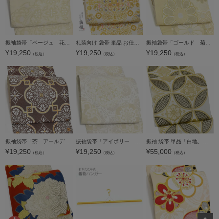
振袖袋帯「ベージュ 花更紗」お仕立て上がり 振袖用 袋帯 お仕立て済 振袖帯【メール便不可】
礼装向け 袋帯 単品 お仕立て上がり「白 聖樹文様」フォーマル 全通柄 ポリエステル帯 日本製 訪問着 留袖【メール便不可】
振袖袋帯「ゴールド 菊に菱」お仕立て上がり 振袖用 袋帯 お仕立て済 振袖帯【メール便不可】
¥
19,250
¥
19,250
¥
19,250
（税込）
（税込）
（税込）
振袖袋帯「茶 アールデコ」お仕立て上がり 振袖用 袋帯 お仕立て済 振袖帯【メール便不可】
振袖袋帯「アイボリー 白更紗」お仕立て上がり 振袖用 袋帯 お仕立て済 振袖帯【メール便不可】
振袖 袋帯 単品「白地、金×黒 花七宝」日本製 お仕立て上がり 振袖用 袋帯 お仕立て済 振袖帯 結婚式 成人式 フォーマル【メール便不可】
¥
19,250
¥
19,250
¥
55,000
（税込）
（税込）
（税込）